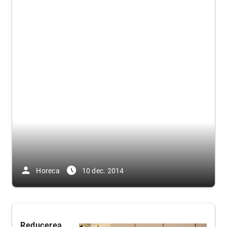
person
access_time_filled
Horeca
10 dec. 2014
Reducerea