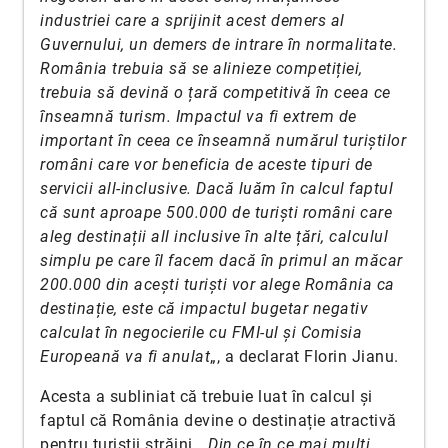
industriei care a sprijinit acest demers al
Guvernului, un demers de intrare în normalitate.
România trebuia să se alinieze competiției,
trebuia să devină o țară competitivă în ceea ce
înseamnă turism. Impactul va fi extrem de
important în ceea ce înseamnă numărul turiștilor
români care vor beneficia de aceste tipuri de
servicii all-inclusive. Dacă luăm în calcul faptul
că sunt aproape 500.000 de turiști români care
aleg destinații all inclusive în alte țări, calculul
simplu pe care îl facem dacă în primul an măcar
200.000 din acești turiști vor alege România ca
destinație, este că impactul bugetar negativ
calculat în negocierile cu FMI-ul și Comisia
Europeană va fi anulat
„, a declarat Florin Jianu.
Acesta a subliniat că trebuie luat în calcul și
faptul că România devine o destinație atractivă
pentru turiștii străini. „
Din ce în ce mai mulți