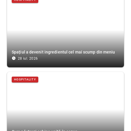
Spațiul a devenit ingredientul cel mai scump din meniu
access_time_filled
28 iul. 2026
HOSPITALITY