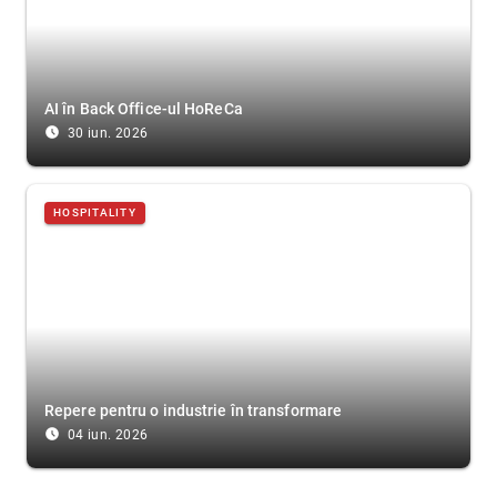
AI în Back Office-ul HoReCa
access_time_filled
30 iun. 2026
HOSPITALITY
Repere pentru o industrie în transformare
access_time_filled
04 iun. 2026