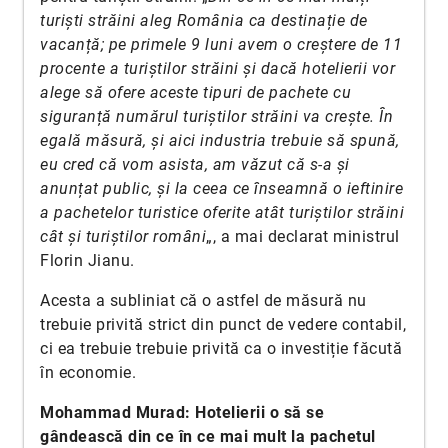
turiști străini aleg România ca destinație de
vacanță; pe primele 9 luni avem o creștere de 11
procente a turiștilor străini și dacă hotelierii vor
alege să ofere aceste tipuri de pachete cu
siguranță numărul turiștilor străini va crește. În
egală măsură, și aici industria trebuie să spună,
eu cred că vom asista, am văzut că s-a și
anunțat public, și la ceea ce înseamnă o ieftinire
a pachetelor turistice oferite atât turiștilor străini
cât și turiștilor români
„, a mai declarat ministrul
Florin Jianu.
Acesta a subliniat că o astfel de măsură nu
trebuie privită strict din punct de vedere contabil,
ci ea trebuie trebuie privită ca o investiție făcută
în economie.
Mohammad Murad: Hotelierii o să se
gândească din ce în ce mai mult la pachetul