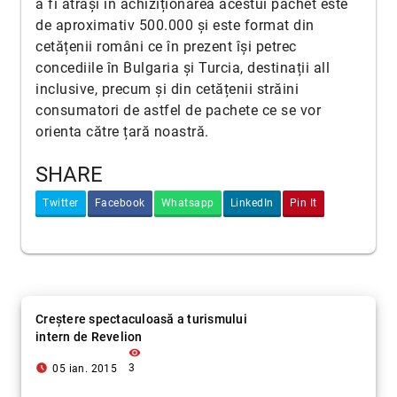
a fi atrași în achiziționarea acestui pachet este
de aproximativ 500.000 și este format din
cetățenii români ce în prezent își petrec
concediile în Bulgaria și Turcia, destinații all
inclusive, precum și din cetățenii străini
consumatori de astfel de pachete ce se vor
orienta către țară noastră.
SHARE
Twitter
Facebook
Whatsapp
LinkedIn
Pin It
Creștere spectaculoasă a turismului
intern de Revelion
visibility
access_time_filled
3
05 ian. 2015