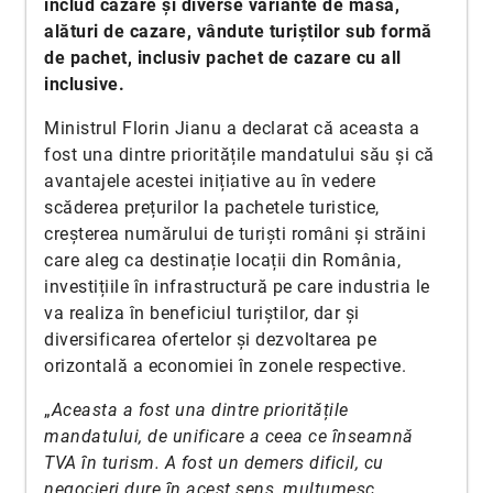
includ cazare și diverse variante de masă,
alături de cazare, vândute turiștilor sub formă
de pachet, inclusiv pachet de cazare cu all
inclusive.
Ministrul Florin Jianu a declarat că aceasta a
fost una dintre prioritățile mandatului său și că
avantajele acestei inițiative au în vedere
scăderea prețurilor la pachetele turistice,
creșterea numărului de turiști români și străini
care aleg ca destinație locații din România,
investițiile în infrastructură pe care industria le
va realiza în beneficiul turiștilor, dar și
diversificarea ofertelor și dezvoltarea pe
orizontală a economiei în zonele respective.
„
Aceasta a fost una dintre prioritățile
mandatului, de unificare a ceea ce înseamnă
TVA în turism. A fost un demers dificil, cu
negocieri dure în acest sens, mulțumesc