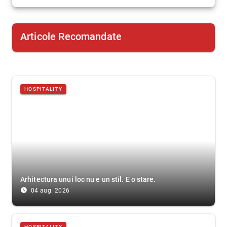
Articole Recomandate
HOSPITALITY
Arhitectura unui loc nu e un stil. E o stare.
access_time_filled
04 aug. 2026
HOSPITALITY