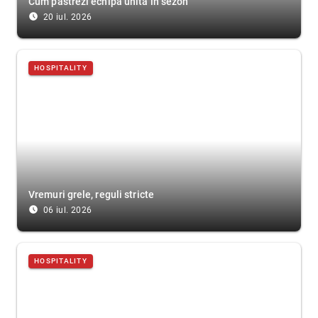
Cum păstrezi echipa unită în sezon
access_time_filled
20 iul. 2026
HOSPITALITY
Vremuri grele, reguli stricte
access_time_filled
06 iul. 2026
HOSPITALITY