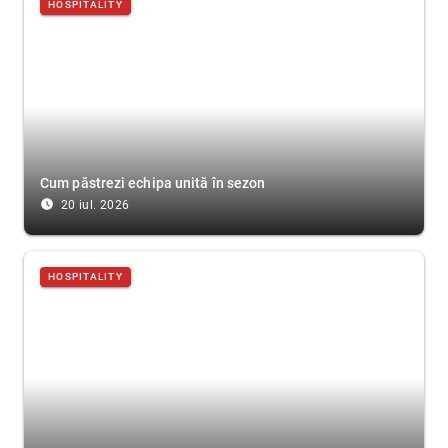
HOSPITALITY
Cum păstrezi echipa unită în sezon
access_time_filled
20 iul. 2026
HOSPITALITY