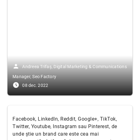
person
Andreea Trifaș, Digital Marketing & Communications
Manager, Seo Factory
access_time_filled
08 dec. 2022
Facebook, LinkedIn, Reddit, Google+, TikTok,
Twitter, Youtube, Instagram sau Pinterest, de
unde știe un brand care este cea mai