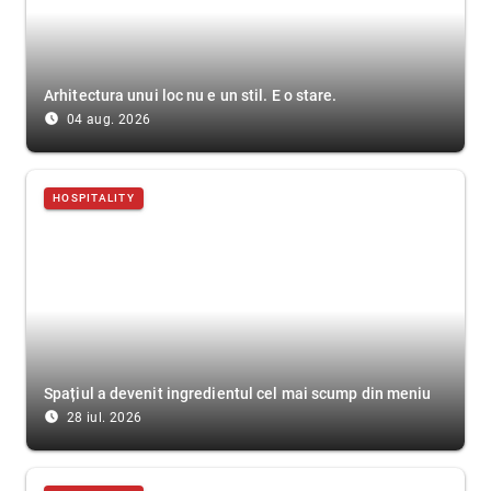
Arhitectura unui loc nu e un stil. E o stare.
access_time_filled
04 aug. 2026
HOSPITALITY
Spațiul a devenit ingredientul cel mai scump din meniu
access_time_filled
28 iul. 2026