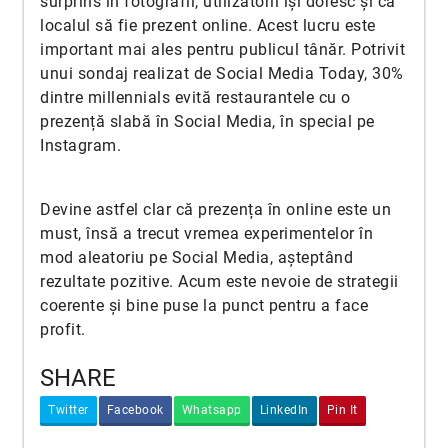
surprins în fotografii, utilizatorii își doresc și ca
localul să fie prezent online. Acest lucru este
important mai ales pentru publicul tânăr. Potrivit
unui sondaj realizat de Social Media Today, 30%
dintre millennials evită restaurantele cu o
prezență slabă în Social Media, în special pe
Instagram.
Devine astfel clar că prezența în online este un
must, însă a trecut vremea experimentelor în
mod aleatoriu pe Social Media, așteptând
rezultate pozitive. Acum este nevoie de strategii
coerente și bine puse la punct pentru a face
profit.
SHARE
Twitter
Facebook
Whatsapp
LinkedIn
Pin It