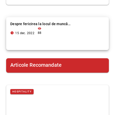
Despre fericirea la locul de muncă…
visibility
access_time_filled
88
15 dec. 2022
Articole Recomandate
HOSPITALITY