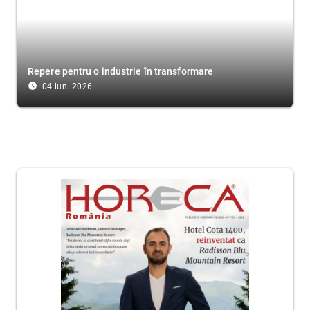
Repere pentru o industrie în transformare
access_time_filled
04 iun. 2026