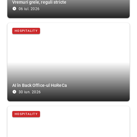
Vremuri grele, reguli stricte
access_time_filled
06 iul. 2026
HOSPITALITY
AI în Back Office-ul HoReCa
access_time_filled
30 iun. 2026
HOSPITALITY