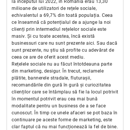
la începutul lui 2022, în România erau 13,30
milioane de utilizatori de rețele sociale,
echivalentul a 69,7% din toată populația. Ceea
ce înseamnă că potențialul de a ajunge la noi
clienți prin intermediul rețelelor sociale este
masiv. Și cu toate acestea, încă există
businessuri care nu sunt prezente aici. Sau dacă
sunt prezente, nu știu să profite cu adevărat de
ceea ce are de oferit acest mediu.
Rețelele sociale nu au făcut întotdeauna parte
din marketing, desigur. În trecut, reclamele
plătite, bannerele stradale, fluturașii,
recomandările din gură în gură și curiozitatea
clienților care se întâmplau să fie la locul potrivit
în momentul potrivit erau cea mai bună
modalitate pentru un business de a se face
cunoscut. În timp ce unele afaceri se pot baza în
continuare pe aceste forme de marketing, este
clar faptul că nu mai funcționează la fel de bine.