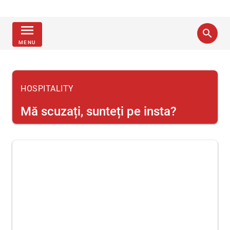
menu
search
MENU
HOSPITALITY
Mă scuzați, sunteți pe insta?