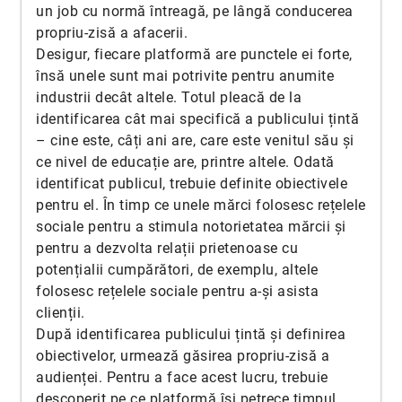
un job cu normă întreagă, pe lângă conducerea
propriu-zisă a afacerii.
Desigur, fiecare platformă are punctele ei forte,
însă unele sunt mai potrivite pentru anumite
industrii decât altele. Totul pleacă de la
identificarea cât mai specifică a publicului țintă
– cine este, câți ani are, care este venitul său și
ce nivel de educație are, printre altele. Odată
identificat publicul, trebuie definite obiectivele
pentru el. În timp ce unele mărci folosesc rețelele
sociale pentru a stimula notorietatea mărcii și
pentru a dezvolta relații prietenoase cu
potențialii cumpărători, de exemplu, altele
folosesc rețelele sociale pentru a-și asista
clienții.
După identificarea publicului țintă și definirea
obiectivelor, urmează găsirea propriu-zisă a
audienței. Pentru a face acest lucru, trebuie
descoperit pe ce platformă își petrece timpul