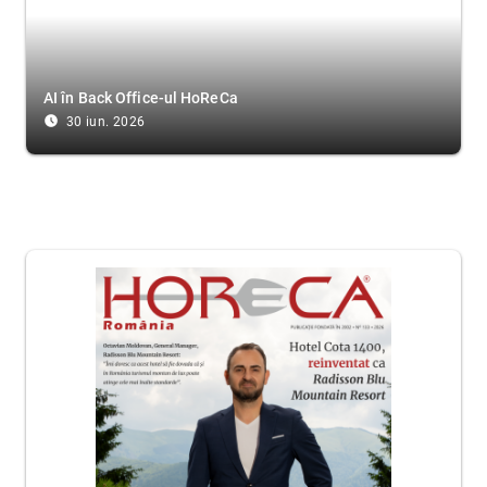
AI în Back Office-ul HoReCa
access_time_filled
30 iun. 2026