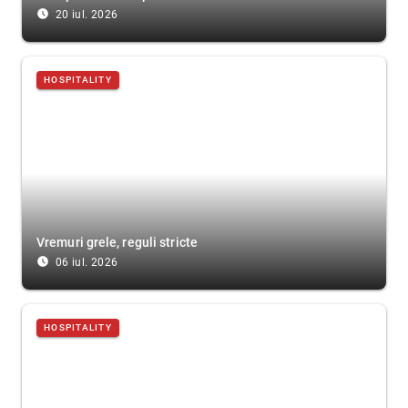
access_time_filled
20 iul. 2026
HOSPITALITY
Vremuri grele, reguli stricte
access_time_filled
06 iul. 2026
HOSPITALITY