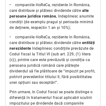
• companiile HoReCa, rezidente în România,
care distribuie și plătesc dividende către
alte
persoane juridice române
, îndeplinesc anumite
condiții (de exemplu pragul și perioada minimă
de deținere, respectiv 1 an și 10%);
• companiile HoReCa, rezidente în România,
care distribuie și plătesc dividende către
entități
nerezidente
îndeplinesc condițiile prevăzute de
Codul fiscal la Titlul VI (sub art. 229, (1) litera
(c)), printre care este prevăzută și condiția ca
persoana juridică română care plătește
dividendul să fie plătitoare de “impozit pe profit,
potrivit prevederilor titlului II, fără posibilitatea
unei opțiuni sau exceptări”.
Prin urmare, în Codul fiscal se poate distinge o
diferență în tratamentul fiscal aplicabil scutirii
impozitului pe dividende dacă companiile