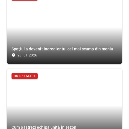
Spațiul a devenit ingredientul cel mai scump din meniu
access_time_filled
28 iul. 2026
HOSPITALITY
Cum păstrezi echipa unită în sezon