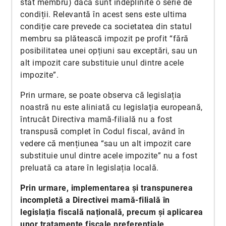
stat membru) dacă sunt îndeplinite o serie de
condiții. Relevantă în acest sens este ultima
condiție care prevede ca societatea din statul
membru sa plătească impozit pe profit “fără
posibilitatea unei opțiuni sau exceptări, sau un
alt impozit care substituie unul dintre acele
impozite”.
Prin urmare, se poate observa că legislația
noastră nu este aliniată cu legislația europeană,
întrucât Directiva mamă-filială nu a fost
transpusă complet în Codul fiscal, având în
vedere că mențiunea “sau un alt impozit care
substituie unul dintre acele impozite” nu a fost
preluată ca atare în legislația locală.
Prin urmare, implementarea și transpunerea
incompletă a Directivei mamă-filială în
legislația fiscală națională, precum și aplicarea
unor tratamente fiscale preferențiale