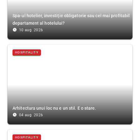
Spa-ul hotelier, investiție obligatorie sau cel mai profitabil
departament al hotelului?
access_time_filled
10 aug. 2026
HOSPITALITY
Arhitectura unui loc nu e un stil. E o stare.
access_time_filled
04 aug. 2026
HOSPITALITY