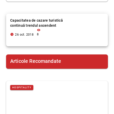
Capacitatea de cazare turistică
continuă trendul ascendent
visibility
access_time_filled
8
26 oct. 2018
Articole Recomandate
HOSPITALITY