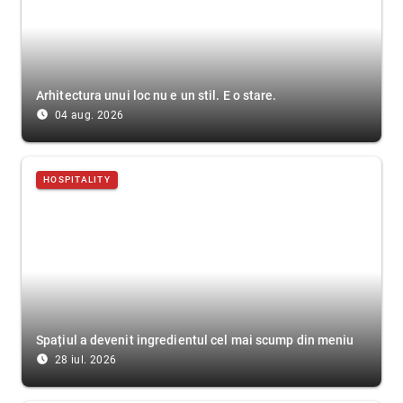
Arhitectura unui loc nu e un stil. E o stare.
access_time_filled
04 aug. 2026
HOSPITALITY
Spațiul a devenit ingredientul cel mai scump din meniu
access_time_filled
28 iul. 2026