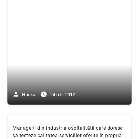
person
access_time_filled
Horeca
24 feb. 2012
Managerii din industria ospitalității care doresc
să testeze calitatea serviciilor oferite în propria