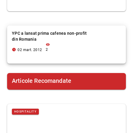
YPC a lansat prima cafenea non-profit
din Romania
visibility
access_time_filled
2
02 mart. 2012
Articole Recomandate
HOSPITALITY