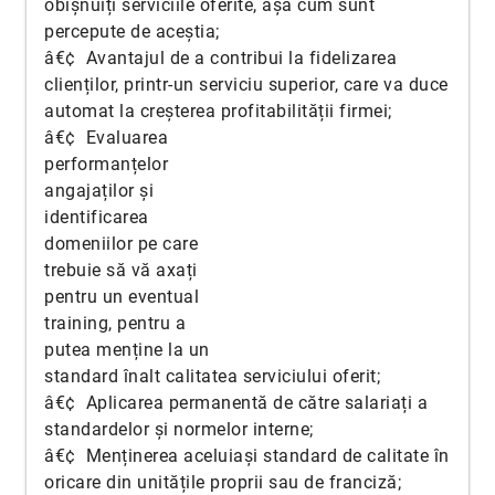
obișnuiți serviciile oferite, așa cum sunt
percepute de aceștia;
â€¢ Avantajul de a contribui la fidelizarea
clienților, printr-un serviciu superior, care va duce
automat la creșterea profitabilității firmei;
â€¢
Evaluarea
performanțelor
angajaților și
identificarea
domeniilor pe care
trebuie să vă axați
pentru un eventual
training, pentru a
putea menține la un
standard înalt calitatea serviciului oferit;
â€¢ Aplicarea permanentă de către salariați a
standardelor și normelor interne;
â€¢ Menținerea aceluiași standard de calitate în
oricare din unitățile proprii sau de franciză;