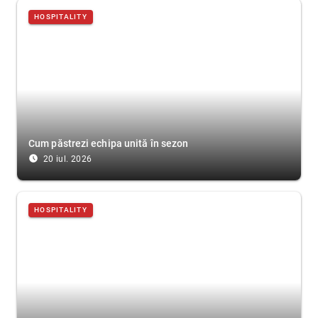
HOSPITALITY
Cum păstrezi echipa unită în sezon
access_time_filled
20 iul. 2026
HOSPITALITY