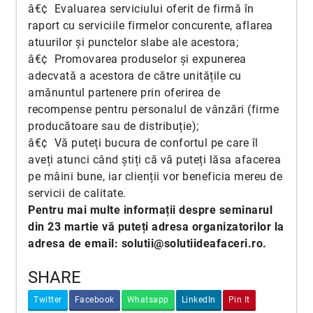
â€¢ Evaluarea serviciului oferit de firmă în
raport cu serviciile firmelor concurente, aflarea
atuurilor și punctelor slabe ale acestora;
â€¢ Promovarea produselor și expunerea
adecvată a acestora de către unitățile cu
amănuntul partenere prin oferirea de
recompense pentru personalul de vânzări (firme
producătoare sau de distribuție);
â€¢ Vă puteți bucura de confortul pe care îl
aveți atunci când știți că vă puteți lăsa afacerea
pe mâini bune, iar clienții vor beneficia mereu de
servicii de calitate.
Pentru mai multe informații despre seminarul
din 23 martie vă puteți adresa organizatorilor la
adresa de email: solutii@solutiideafaceri.ro.
SHARE
Twitter
Facebook
Whatsapp
LinkedIn
Pin It