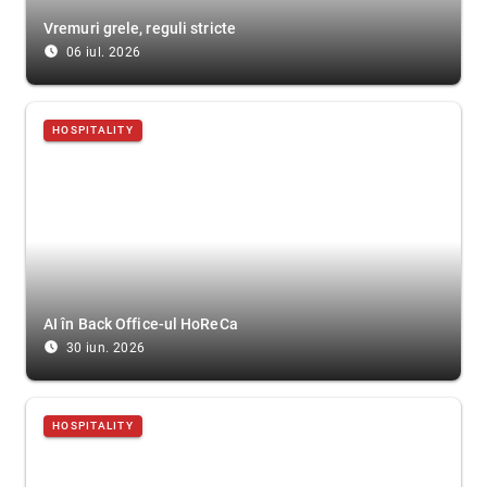
Vremuri grele, reguli stricte
access_time_filled
06 iul. 2026
HOSPITALITY
AI în Back Office-ul HoReCa
access_time_filled
30 iun. 2026
HOSPITALITY