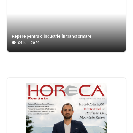
Repere pentru o industrie în transformare
access_time_filled
04 iun. 2026