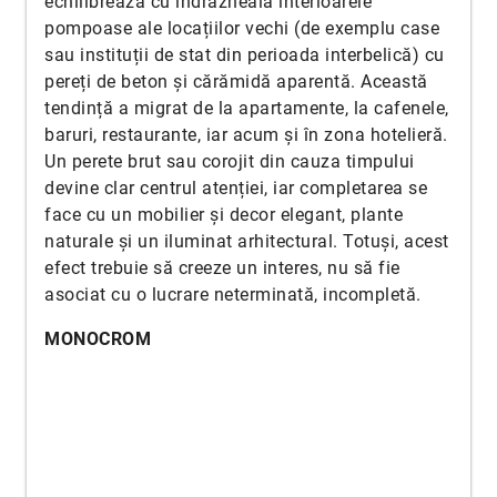
echilibrează cu îndrăzneală interioarele
pompoase ale locațiilor vechi (de exemplu case
sau instituții de stat din perioada interbelică) cu
pereți de beton și cărămidă aparentă. Această
tendință a migrat de la apartamente, la cafenele,
baruri, restaurante, iar acum și în zona hotelieră.
Un perete brut sau corojit din cauza timpului
devine clar centrul atenției, iar completarea se
face cu un mobilier și decor elegant, plante
naturale și un iluminat arhitectural. Totuși, acest
efect trebuie să creeze un interes, nu să fie
asociat cu o lucrare neterminată, incompletă.
MONOCROM