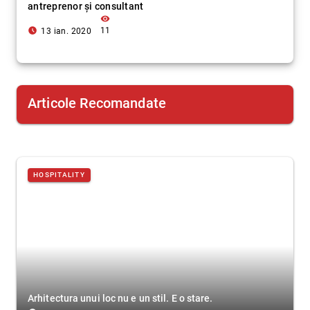
antreprenor și consultant
visibility
access_time_filled
11
13 ian. 2020
Articole Recomandate
HOSPITALITY
Arhitectura unui loc nu e un stil. E o stare.