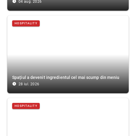
access_time_filled
04 aug. 2026
HOSPITALITY
Spațiul a devenit ingredientul cel mai scump din meniu
access_time_filled
28 iul. 2026
HOSPITALITY