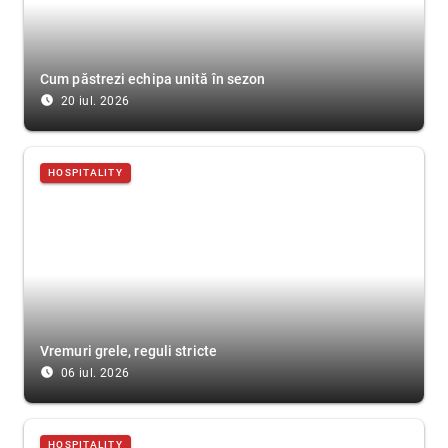
Cum păstrezi echipa unită în sezon
access_time_filled
20 iul. 2026
HOSPITALITY
Vremuri grele, reguli stricte
access_time_filled
06 iul. 2026
HOSPITALITY