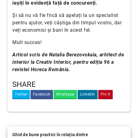
ieșiți în evidență față de concurenți.
Și să nu vă fie frică să apelați la un specialist
pentru ajutor, veți câștiga din timpul vostru, dar
veți economisi și bani în acest fel.
Mult succes!
Articol scris de Natalia Berezovskaia, arhitect de
interior la
Creativ Interior
, pentru ediția 96 a
revistei Horeca România.
SHARE
Twitter
Facebook
Whatsapp
LinkedIn
Pin It
Ghid de bune practici în relația dintre