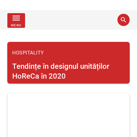
menu
search
MENU
HOSPITALITY
Tendințe în designul unităților
HoReCa în 2020