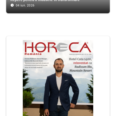
access_time_filled
04 iun. 2026