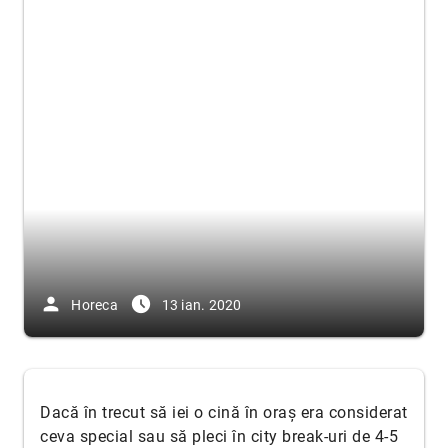
person
access_time_filled
Horeca
13 ian. 2020
Dacă în trecut să iei o cină în oraș era considerat
ceva special sau să pleci în city break-uri de 4-5