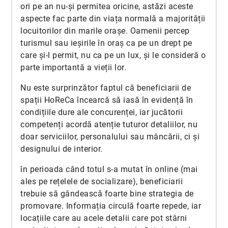
ori pe an nu-și permitea oricine, astăzi aceste
aspecte fac parte din viața normală a majorității
locuitorilor din marile orașe. Oamenii percep
turismul sau ieșirile în oraș ca pe un drept pe
care și-l permit, nu ca pe un lux, și le consideră o
parte importantă a vieții lor.
Nu este surprinzător faptul că beneficiarii de
spații HoReCa încearcă să iasă în evidență în
condițiile dure ale concurenței, iar jucătorii
competenți acordă atenție tuturor detaliilor, nu
doar serviciilor, personalului sau mâncării, ci și
designului de interior.
în perioada când totul s-a mutat în online (mai
ales pe rețelele de socializare), beneficiarii
trebuie să gândească foarte bine strategia de
promovare. Informația circulă foarte repede, iar
locațiile care au acele detalii care pot stârni