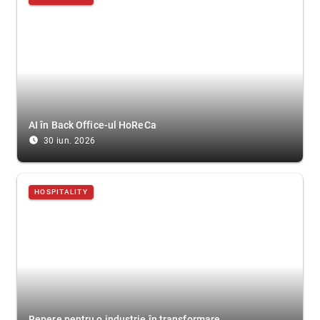
AI în Back Office-ul HoReCa
access_time_filled
30 iun. 2026
HOSPITALITY
Repere pentru o industrie în transformare