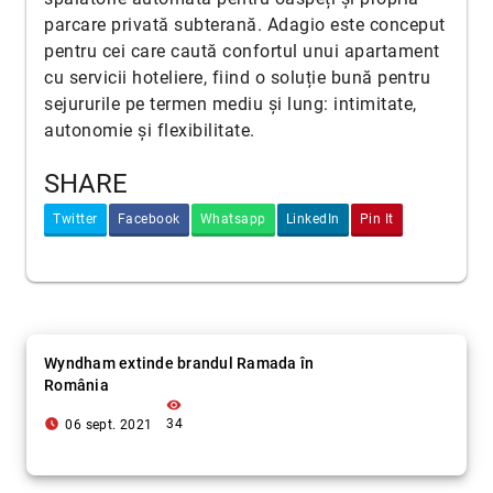
parcare privată subterană. Adagio este conceput
pentru cei care caută confortul unui apartament
cu servicii hoteliere, fiind o soluție bună pentru
sejururile pe termen mediu și lung: intimitate,
autonomie și flexibilitate.
SHARE
Twitter
Facebook
Whatsapp
LinkedIn
Pin It
Wyndham extinde brandul Ramada în
România
visibility
access_time_filled
34
06 sept. 2021