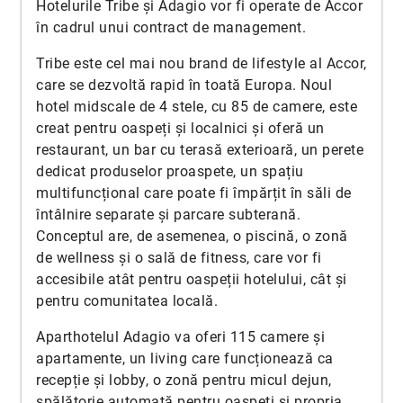
Hotelurile Tribe și Adagio vor fi operate de Accor
în cadrul unui contract de management.
Tribe este cel mai nou brand de lifestyle al Accor,
care se dezvoltă rapid în toată Europa. Noul
hotel midscale de 4 stele, cu 85 de camere, este
creat pentru oaspeți și localnici și oferă un
restaurant, un bar cu terasă exterioară, un perete
dedicat produselor proaspete, un spațiu
multifuncțional care poate fi împărțit în săli de
întâlnire separate și parcare subterană.
Conceptul are, de asemenea, o piscină, o zonă
de wellness și o sală de fitness, care vor fi
accesibile atât pentru oaspeții hotelului, cât și
pentru comunitatea locală.
Aparthotelul Adagio va oferi 115 camere și
apartamente, un living care funcționează ca
recepție și lobby, o zonă pentru micul dejun,
spălătorie automată pentru oaspeți și propria