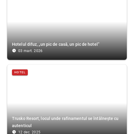
Hotelul difuz, „un pic de casă, un pic de hotel”
access_time_filled
03 mart. 2026
HOTEL
Trusko Resort, locul unde rafinamentul se întâlnește cu
autenticul
access_time_filled
12 dec. 2025