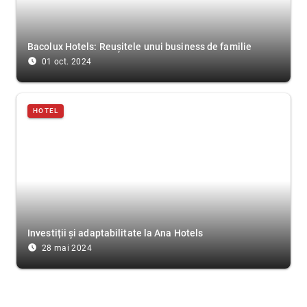
Bacolux Hotels: Reușitele unui business de familie
access_time_filled
01 oct. 2024
HOTEL
Investiții și adaptabilitate la Ana Hotels
access_time_filled
28 mai 2024