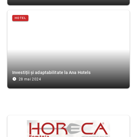
HOTEL
Investiții și adaptabilitate la Ana Hotels
access_time_filled
28 mai 2024