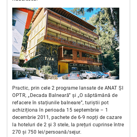
Practic, prin cele 2 programe lansate de ANAT ȘI
OPTR, „Decada Balneară” și „O săptămână de
refacere în stațiunile balneare”, turiștii pot
achiziționa în perioada 15 septembrie – 1
decembrie 2011, pachete de 6-9 nopți de cazare
la hoteluri de 2 și 3 stele, la prețuri cuprinse între
270 și 750 lei/persoană/sejur.