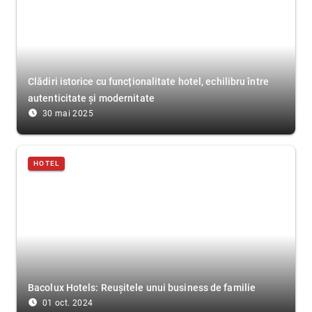
Clădiri istorice cu funcționalitate hotel, echilibru între
autenticitate și modernitate
access_time_filled
30 mai 2025
HOTEL
Bacolux Hotels: Reușitele unui business de familie
access_time_filled
01 oct. 2024