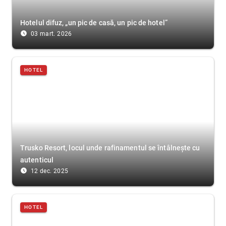
Hotelul difuz, „un pic de casă, un pic de hotel”
access_time_filled
03 mart. 2026
HOTEL
Trusko Resort, locul unde rafinamentul se întâlnește cu
autenticul
access_time_filled
12 dec. 2025
HOTEL