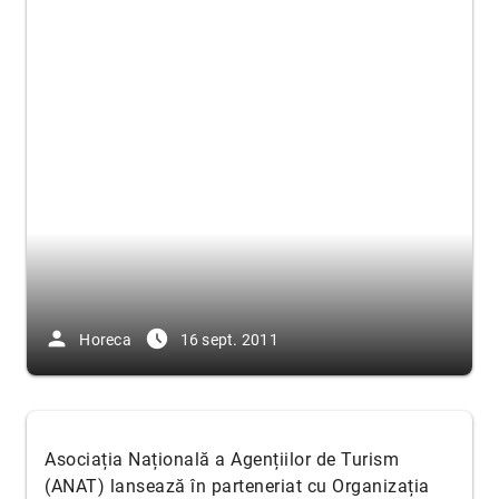
person
access_time_filled
Horeca
16 sept. 2011
Asociația Națională a Agențiilor de Turism
(ANAT) lansează în parteneriat cu Organizația