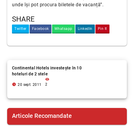
unde își pot procura biletele de vacanță”.
SHARE
Twitter
Facebook
Whatsapp
LinkedIn
Pin It
Continental Hotels investeşte în 10
hoteluri de 2 stele
visibility
access_time_filled
2
20 sept. 2011
Articole Recomandate