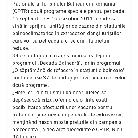
Patronală a Turismului Balnear din România
(OPTR) două programe speciale pentru perioada
15 septembrie – 1 decembrie 2011 menite să
vină în sprijinul unităților de cazare din stațiunile
balneoclimaterice în extrasezon dar și turiștilor
care vor să petreacă aici sejururi la prețuri
reduse.
39 de unități de cazare s-au înscris deja în
programul „Decada Balneară”, iar în programul
„O săptămână de refacere în stațiunile balneare”
sunt înscrise 37 de unități potrivit site-urilor celor
două programe.
„Hotelierii din turismul balnear înțeleg să
depășească criza, oferind celor interesați,
posibilitatea efectuării unor vacanțe pentru
tratament și refacere în perioada de extrasezon,
menținând neschimbate prețurile din campania
precedentă”, a declarat președintele OPTR, Nicu
Rădulescu.