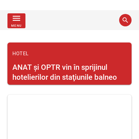
menu
search
MENU
HOTEL
ANAT şi OPTR vin în sprijinul
hotelierilor din staţiunile balneo