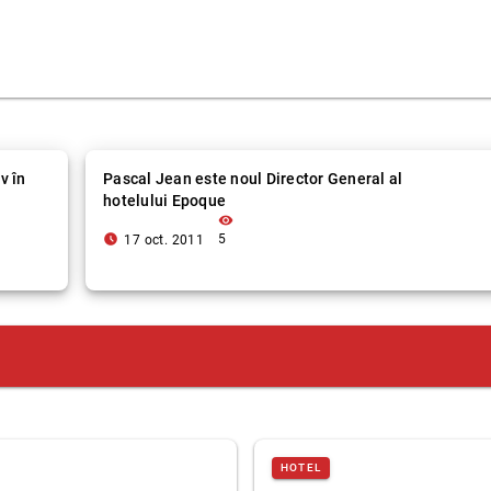
v în
Pascal Jean este noul Director General al
hotelului Epoque
visibility
access_time_filled
5
17 oct. 2011
HOTEL