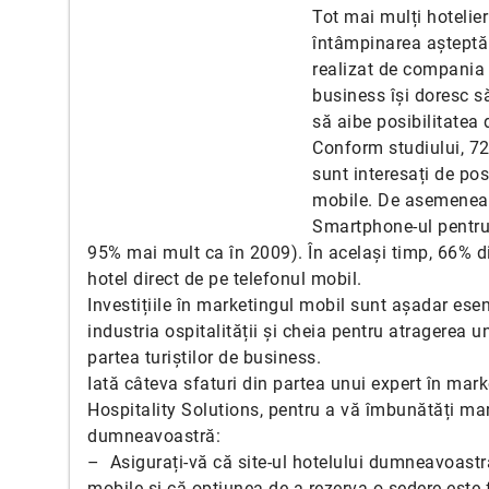
Tot mai mulți hotelier
întâmpinarea așteptări
realizat de compania 
business își doresc s
să aibe posibilitatea 
Conform studiului, 72
sunt interesați de pos
mobile. De asemenea, 4
Smartphone-ul pentru 
95% mai mult ca în 2009). În același timp, 66% di
hotel direct de pe telefonul mobil.
Investițiile în marketingul mobil sunt așadar esen
industria ospitalității și cheia pentru atragerea 
partea turiștilor de business.
Iată câteva sfaturi din partea unui expert în mark
Hospitality Solutions, pentru a vă îmbunătăți mar
dumneavoastră:
– Asigurați-vă că site-ul hotelului dumneavoastră
mobile și că opțiunea de a rezerva o ședere este 