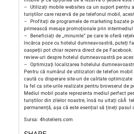
– Utilizați mobile websites ca un suport pentru a 
turiștilor care rezervă de pe telefonul mobil, ace
– Profitați de programele de marketing bazate pe
primească mesaje promoționale prin intermediul m
– Beneficiați de „minunile” pe care le oferă rețele
încărca poze cu hotelul dumneavoastră, puteți face
oaspeții pot chiar rezerva direct de pe Facebook.
review-uri despre hotelul dumneavoastră pe acest
– Optimizați localizarea hotelului dumneavoast
Pentru că numărul de utilizatori de telefon mobil 
caută cu disperare site-uri de calitate optimizate 
la fel ca site-urile realizate pentru browserul de p
Mediul mobil poate reprezenta mediul perfect pe
turiștilor din zilelor noastre, însă nu uitați căÂ
permanență, așa că este esențial să țineți pasul 
Sursa: 4hoteliers.com