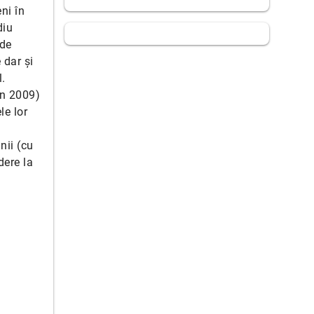
ni în
diu
 de
 dar și
l.
în 2009)
le lor
nii (cu
dere la