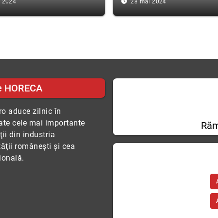
access_time_filled
. 2024
28 mai 2024
e HORECA
o aduce zilnic în
tate cele mai importante
Răm
ii din industria
tăţii româneşti şi cea
ională.