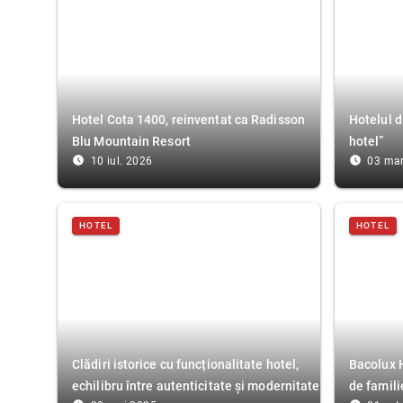
Hotel Cota 1400, reinventat ca Radisson
Hotelul d
Blu Mountain Resort
hotel”
access_time_filled
access_time_filled
10 iul. 2026
03 mar
HOTEL
HOTEL
Clădiri istorice cu funcționalitate hotel,
Bacolux H
echilibru între autenticitate și modernitate
de famili