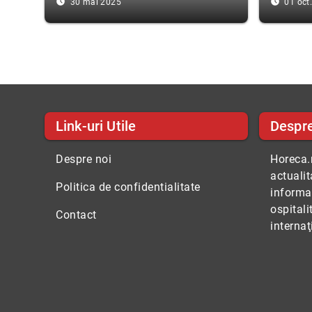
access_time_filled
access_time_filled
30 mai 2025
01 oct
Link-uri Utile
Despr
Despre noi
Horeca.r
actuali
Politica de confidentialitate
informaţ
ospitali
Contact
internaţ