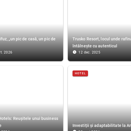
ifuz, „un pic de casă, un pic de
Trusko Resort, locul unde rafi
întâlnește cu autenticul
access_time_filled
t. 2026
12 dec. 2025
HOTEL
otels: Reușitele unui business
e
Investiții și adaptabilitate la 