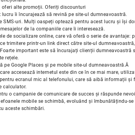
oferi alte promoții. Oferiți discounturi
st lucru îi încurajează să revină pe site-ul dumneavoastră.
 SMS-uri. Mulți oaspeți optează pentru acest lucru și își do
esajelor de la companiile care îi interesează.
le de socializare online, care vă oferă o serie de avantaje: p
 trimitere printr-un link direct către site-ul dumneavoastră,
 Foarte important este să încurajați clienții dumneavoastră s
e rețele.
ră pe Google Places și pe mobile site-ul dumneavoastră.Â
care accesează internetul este din ce în ce mai mare, utilizat
pentru ecranul mic al telefonului, care să aibă informații și f
e calculator.
ntru o campanie de comunicare de succes și răspunde nevoi
 telefoanele mobile se schimbă, evoluând și îmbunătățindu-se 
cu aceste schimbări.