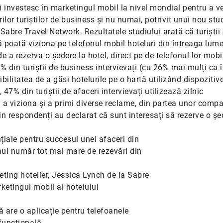
i investesc în marketingul mobil la nivel mondial pentru a ve
lor turiștilor de business și nu numai, potrivit unui nou stu
Sabre Travel Network. Rezultatele studiului arată că turiștii
ă poată viziona pe telefonul mobil hoteluri din întreaga lume
de a rezerva o ședere la hotel, direct pe de telefonul lor mobi
% din turiștii de business intervievați (cu 26% mai mulți ca 
ibilitatea de a găsi hotelurile pe o hartă utilizând dispozitive
7% din turiștii de afaceri intervievați utilizează zilnic
a viziona și a primi diverse reclame, din partea unor compa
n respondenți au declarat că sunt interesați să rezerve o șe
țiale pentru succesul unei afaceri din
unui număr tot mai mare de rezevări din
eting hotelier, Jessica Lynch de la Sabre
ketingul mobil al hotelului
 are o aplicație pentru telefoanele
funcțională.