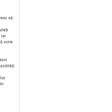
resc să
uteți
 iar
ă scrie
orii
acilități
lor
în