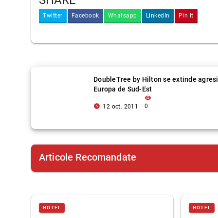
SHARE
Twitter
Facebook
Whatsapp
LinkedIn
Pin It
DoubleTree by Hilton se extinde agresi
Europa de Sud-Est
visibility
access_time_filled
0
12 oct. 2011
Articole Recomandate
HOTEL
HOTEL