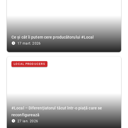
Ce și cât îi putem cere producătorului #Local
access_time_filled
17 mart. 2026
LOCAL PRODUCERS
#Local – Diferențiatorul tăcut într-o piață care se
reconfigurează
access_time_filled
27 ian. 2026