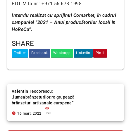
BOTIM la nr.: +971.56.678.1998.
Interviu realizat cu sprijinul Comarket, în cadrul
campaniei “2021 – Anul producătorilor locali în
HoReCa”.
SHARE
Twitter
Facebook
Whatsapp
LinkedIn
Pin It
Valentin Teodorescu:
„lumeabrânzeturilor.ro grupează
brânzeturi artizanale europene”.
visibility
access_time_filled
123
16 mart. 2022