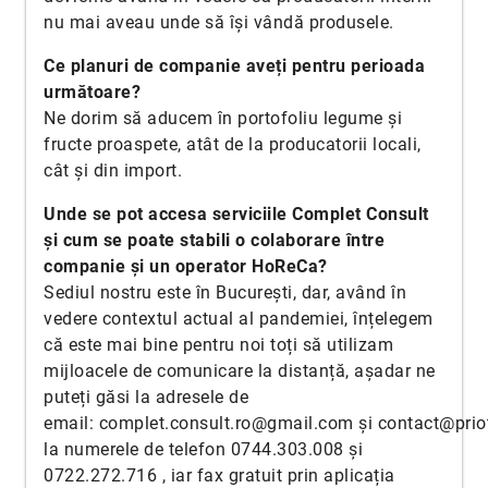
nu mai aveau unde să își vândă produsele.
Ce planuri de companie aveți pentru perioada
următoare?
Ne dorim să aducem în portofoliu legume și
fructe proaspete, atât de la producatorii locali,
cât și din import.
Unde se pot accesa serviciile Complet Consult
și cum se poate stabili o colaborare între
companie și un operator HoReCa?
Sediul nostru este în București, dar, având în
vedere contextul actual al pandemiei, înțelegem
că este mai bine pentru noi toți să utilizam
mijloacele de comunicare la distanță, așadar ne
puteți găsi la adresele de
email:
complet.consult.ro@gmail.com
și
contact@prio
la numerele de telefon 0744.303.008 și
0722.272.716 , iar fax gratuit prin aplicația