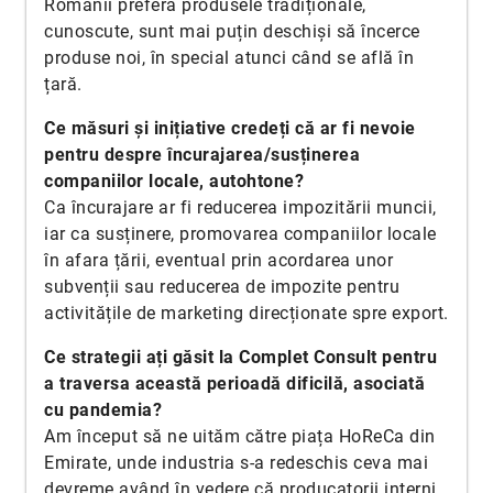
Românii preferă produsele tradiționale,
cunoscute, sunt mai puțin deschiși să încerce
produse noi, în special atunci când se află în
țară.
Ce măsuri și inițiative credeți că ar fi nevoie
pentru despre încurajarea/susținerea
companiilor locale, autohtone?
Ca încurajare ar fi reducerea impozitării muncii,
iar ca susținere, promovarea companiilor locale
în afara țării, eventual prin acordarea unor
subvenții sau reducerea de impozite pentru
activitățile de marketing direcționate spre export.
Ce strategii ați găsit la Complet Consult pentru
a traversa această perioadă dificilă, asociată
cu pandemia?
Am început să ne uităm către piața HoReCa din
Emirate, unde industria s-a redeschis ceva mai
devreme având în vedere că producatorii interni