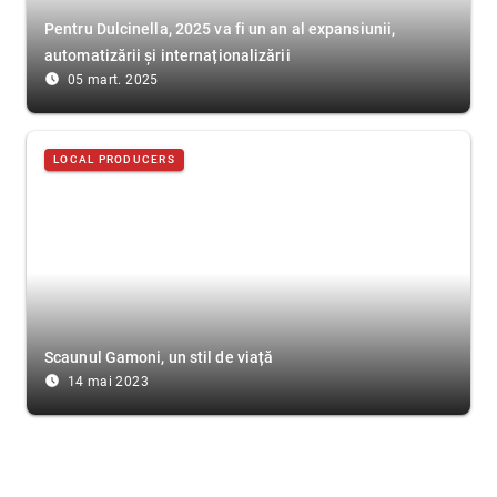
Pentru Dulcinella, 2025 va fi un an al expansiunii,
automatizării și internaționalizării
access_time_filled
05 mart. 2025
LOCAL PRODUCERS
Scaunul Gamoni, un stil de viață
access_time_filled
14 mai 2023