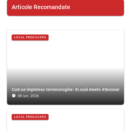
Articole Recomandate
LOCAL PRODUCERS
Cum se împletesc terminologiile: #Local meets #Sezonal
access_time_filled
08 iun. 2026
LOCAL PRODUCERS