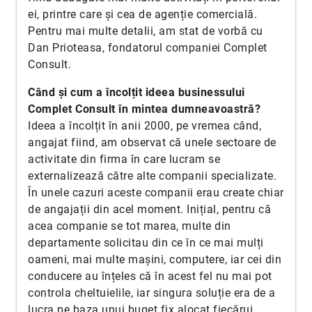
ei, printre care și cea de agenție comercială.
Pentru mai multe detalii, am stat de vorbă cu
Dan Prioteasa, fondatorul companiei Complet
Consult.
Când și cum a încolțit ideea businessului
Complet Consult în mintea dumneavoastră?
Ideea a încolțit în anii 2000, pe vremea când,
angajat fiind, am observat că unele sectoare de
activitate din firma în care lucram se
externalizează către alte companii specializate.
În unele cazuri aceste companii erau create chiar
de angajații din acel moment. Inițial, pentru că
acea companie se tot marea, multe din
departamente solicitau din ce în ce mai mulți
oameni, mai multe mașini, computere, iar cei din
conducere au înțeles că în acest fel nu mai pot
controla cheltuielile, iar singura soluție era de a
lucra pe baza unui buget fix alocat fiecărui