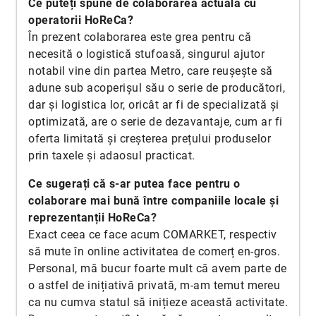
Ce puteți spune de colaborarea actuală cu
operatorii HoReCa?
În prezent colaborarea este grea pentru că
necesită o logistică stufoasă, singurul ajutor
notabil vine din partea Metro, care reușește să
adune sub acoperișul său o serie de producători,
dar și logistica lor, oricât ar fi de specializată și
optimizată, are o serie de dezavantaje, cum ar fi
oferta limitată și creșterea prețului produselor
prin taxele și adaosul practicat.
Ce sugerați că s-ar putea face pentru o
colaborare mai bună între companiile locale și
reprezentanții HoReCa?
Exact ceea ce face acum COMARKET, respectiv
să mute în online activitatea de comerț en-gros.
Personal, mă bucur foarte mult că avem parte de
o astfel de inițiativă privată, m-am temut mereu
ca nu cumva statul să inițieze această activitate.