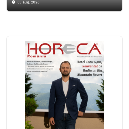
access_time_filled
03 aug. 2026