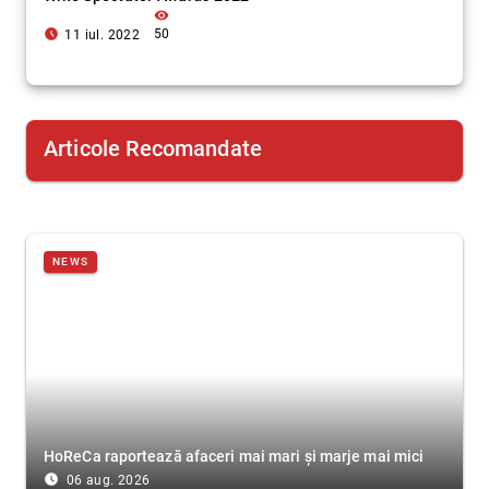
visibility
access_time_filled
50
11 iul. 2022
Articole Recomandate
NEWS
HoReCa raportează afaceri mai mari și marje mai mici
access_time_filled
06 aug. 2026