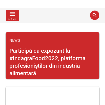
menu
search
MENU
NEWS
Participă ca expozant la
#IndagraFood2022, platforma
profesioniștilor din industria
alimentară