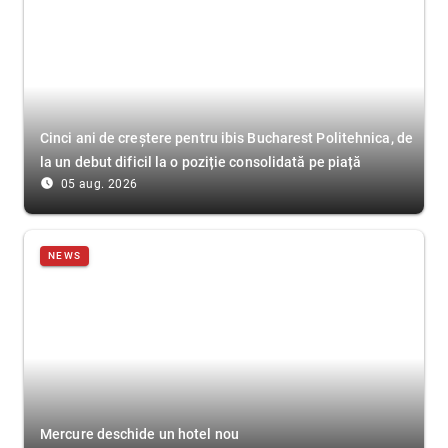
Cinci ani de creștere pentru ibis Bucharest Politehnica, de
la un debut dificil la o poziție consolidată pe piață
access_time_filled
05 aug. 2026
NEWS
Mercure deschide un hotel nou