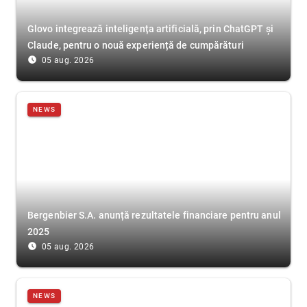
Glovo integrează inteligența artificială, prin ChatGPT și
Claude, pentru o nouă experiență de cumpărături
access_time_filled
05 aug. 2026
NEWS
Bergenbier S.A. anunță rezultatele financiare pentru anul
2025
access_time_filled
05 aug. 2026
NEWS