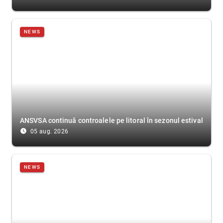
NEWS
ANSVSA continuă controalele pe litoral în sezonul estival
access_time_filled
05 aug. 2026
NEWS