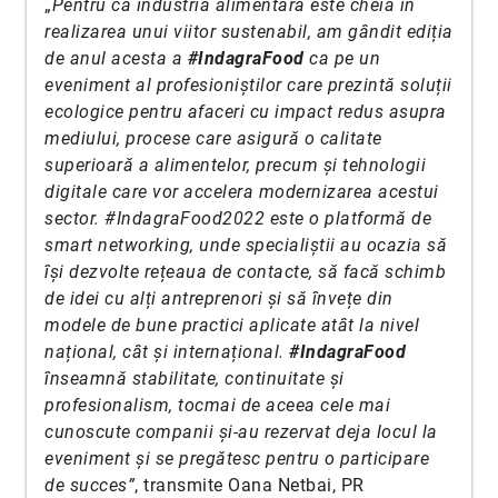
„
Pentru că industria alimentară este cheia în
realizarea unui viitor sustenabil, am gândit ediția
de anul acesta a
#IndagraFood
ca pe un
eveniment al profesioniștilor care prezintă soluții
ecologice pentru afaceri cu impact redus asupra
mediului, procese care asigură o calitate
superioară a alimentelor, precum și tehnologii
digitale care vor accelera modernizarea acestui
sector. #IndagraFood2022 este o platformă de
smart networking, unde specialiștii au ocazia să
își dezvolte rețeaua de contacte, să facă schimb
de idei cu alți antreprenori și să învețe din
modele de bune practici aplicate atât la nivel
național, cât și internațional.
#IndagraFood
înseamnă stabilitate, continuitate și
profesionalism, tocmai de aceea cele mai
cunoscute companii și-au rezervat deja locul la
eveniment și se pregătesc pentru o participare
de succes”
, transmite Oana Netbai, PR