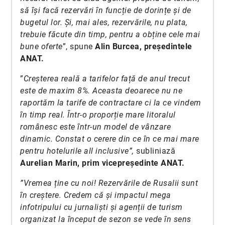
să își facă rezervări în funcție de dorințe și de
bugetul lor. Și, mai ales, rezervările, nu plata,
trebuie făcute din timp, pentru a obține cele mai
bune oferte
”, spune
Alin Burcea, președintele
ANAT.
”
Creșterea reală a tarifelor față de anul trecut
este de maxim 8%. Aceasta deoarece nu ne
raportăm la tarife de contractare ci la ce vindem
în timp real. Într-o proporție mare litoralul
românesc este într-un model de vânzare
dinamic. Constat o cerere din ce în ce mai mare
pentru hotelurile all inclusive”,
subliniază
Aurelian Marin, prim vicepreședinte ANAT.
”Vremea ține cu noi! Rezervările de Rusalii sunt
în creștere. Credem că și impactul mega
infotripului cu jurnaliști și agenții de turism
organizat la început de sezon se vede în sens