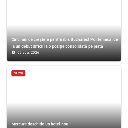
Cinci ani de creștere pentru ibis Bucharest Politehnica, de
la un debut dificil la o poziție consolidată pe piață
access_time_filled
05 aug. 2026
NEWS
Mercure deschide un hotel nou