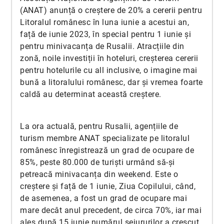
(ANAT) anunță o creștere de 20% a cererii pentru
Litoralul românesc în luna iunie a acestui an,
față de iunie 2023, în special pentru 1 iunie și
pentru minivacanța de Rusalii. Atracțiile din
zonă, noile investiții în hoteluri, creșterea cererii
pentru hotelurile cu all inclusive, o imagine mai
bună a litoralului românesc, dar și vremea foarte
caldă au determinat această creștere.
La ora actuală, pentru Rusalii, agențiile de
turism membre ANAT specializate pe litoralul
românesc înregistrează un grad de ocupare de
85%, peste 80.000 de turiști urmând să-și
petreacă minivacanța din weekend. Este o
creștere și față de 1 iunie, Ziua Copilului, când,
de asemenea, a fost un grad de ocupare mai
mare decât anul precedent, de circa 70%, iar mai
ales după 15 iunie numărul sejururilor a crescut