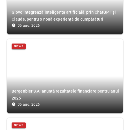
Glovo integrează inteligența artificială, prin ChatGPT și
Claude, pentru o nouă experiență de cumpărături
access_time_filled
05 aug. 2026
NEWS
Bergenbier S.A. anunță rezultatele financiare pentru anul
2025
access_time_filled
05 aug. 2026
NEWS