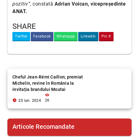
pozitiv”
, constată
Adrian Voican, vicepreședinte
ANAT.
SHARE
Twitter
Facebook
Whatsapp
LinkedIn
Pin It
Cheful Jean-Rémi Caillon, premiat
Michelin, revine în România la
invitația brandului Moutai
visibility
access_time_filled
26
20 iun. 2024
Articole Recomandate