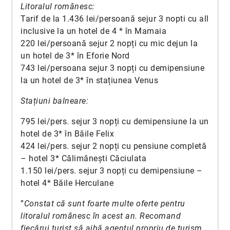
Litoralul românesc:
Tarif de la 1.436 lei/persoană sejur 3 nopti cu all
inclusive la un hotel de 4 * în Mamaia
220 lei/persoană sejur 2 nopți cu mic dejun la
un hotel de 3* în Eforie Nord
743 lei/persoana sejur 3 nopți cu demipensiune
la un hotel de 3* în stațiunea Venus
Stațiuni balneare:
795 lei/pers. sejur 3 nopți cu demipensiune la un
hotel de 3* în Băile Felix
424 lei/pers. sejur 2 nopți cu pensiune completă
– hotel 3* Călimănești Căciulata
1.150 lei/pers. sejur 3 nopți cu demipensiune –
hotel 4* Băile Herculane
”
Constat că sunt foarte multe oferte pentru
litoralul românesc în acest an. Recomand
fiecărui turist să aibă agentul propriu de turism,