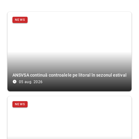
NEWS
ANSVSA continuă controalele pe litoral în sezonul estival
access_time_filled
05 aug. 2026
NEWS