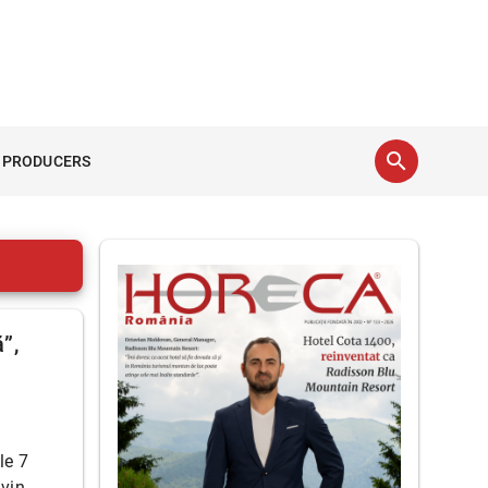
search
 PRODUCERS
”,
le 7
vin,