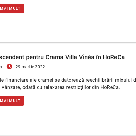
 MAI MULT
scendent pentru Crama Villa Vinèa în HoReCa
access_time_filled
a
29 martie 2022
le financiare ale cramei se datorează reechilibrării mixului 
 vânzare, odată cu relaxarea restricțiilor din HoReCa.
 MAI MULT