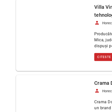
Villa Vi
tehnolo
person
Horec
Producăto
Mica, jud
dispuși p
CITESTE
Crama D
person
Horec
Crama Do
un brand 