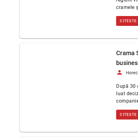
cramele și
CITESTE
Crama S
business
person
Horec
După 30 d
luat deci
compani
CITESTE