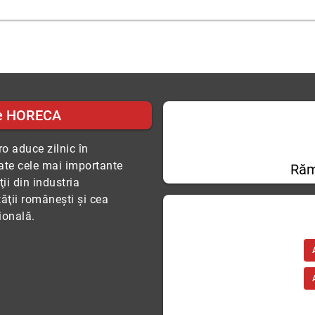
e HORECA
o aduce zilnic în
tate cele mai importante
Răm
ii din industria
tăţii româneşti şi cea
ională.