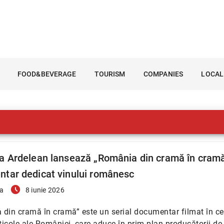
FOOD&BEVERAGE
TOURISM
COMPANIES
LOCAL
a Ardelean lansează „România din cramă în cramă
tar dedicat vinului românesc
access_time_filled
a
8 iunie 2026
din cramă în cramă” este un serial documentar filmat în ce
iticole ale României, care aduce în prim-plan producătorii de 