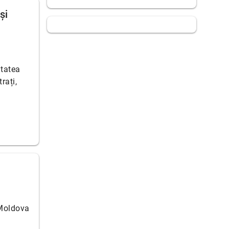
și
itatea
rați,
 Moldova