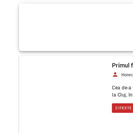
Primul f
person
Horec
Cea de-a 
la Cluj, î
CITESTE