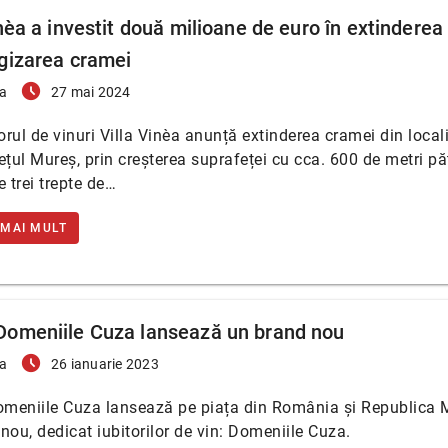
nèa a investit două milioane de euro în extinderea 
gizarea cramei
access_time_filled
a
27 mai 2024
rul de vinuri Villa Vinèa anunță extinderea cramei din local
ețul Mureș, prin creșterea suprafeței cu cca. 600 de metri păt
e trei trepte de…
 MAI MULT
omeniile Cuza lansează un brand nou
access_time_filled
a
26 ianuarie 2023
meniile Cuza lansează pe piața din România și Republica
nou, dedicat iubitorilor de vin: Domeniile Cuza.