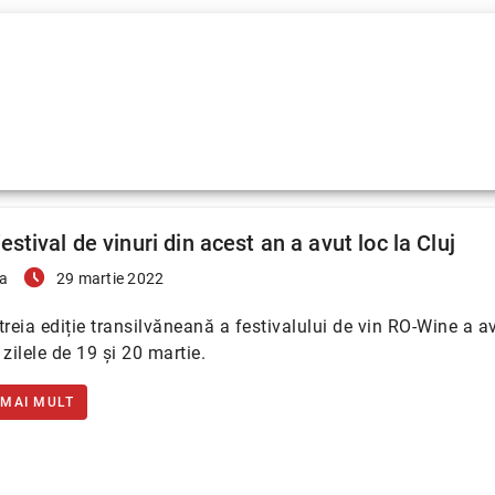
estival de vinuri din acest an a avut loc la Cluj
access_time_filled
a
29 martie 2022
treia ediție transilvăneană a festivalului de vin RO-Wine a a
n zilele de 19 și 20 martie.
 MAI MULT