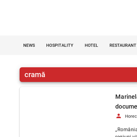
NEWS
HOSPITALITY
HOTEL
RESTAURANT
cramă
Marinel
documen
person
Horec
„România 
regiuni v