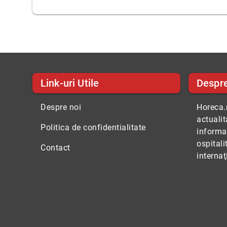
Link-uri Utile
Despr
Despre noi
Horeca.r
actuali
Politica de confidentialitate
informaţ
ospitali
Contact
internaţ