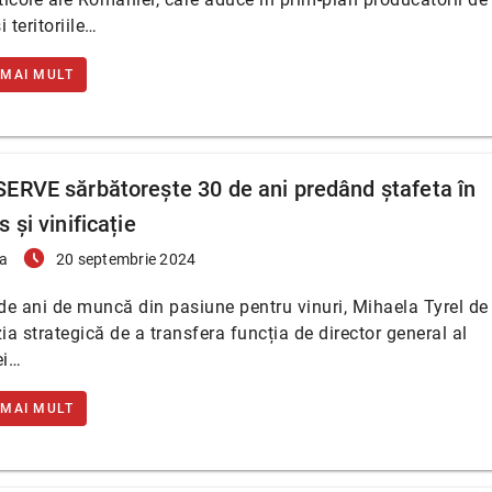
 teritoriile…
 MAI MULT
ERVE sărbătorește 30 de ani predând ștafeta în
 și vinificație
access_time_filled
a
20 septembrie 2024
e ani de muncă din pasiune pentru vinuri, Mihaela Tyrel de
zia strategică de a transfera funcția de director general al
ei…
 MAI MULT