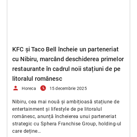
KFC și Taco Bell încheie un parteneriat
cu Nibiru, marcând deschiderea primelor
restaurante în cadrul noii stațiuni de pe
litoralul românesc
person
access_time_filled
Horeca
15 decembrie 2025
Nibiru, cea mai nouă și ambițioasă stațiune de
entertainment și lifestyle de pe litoralul
românesc, anunță încheierea unui parteneriat
strategic cu Sphera Franchise Group, holding-ul
care deține…