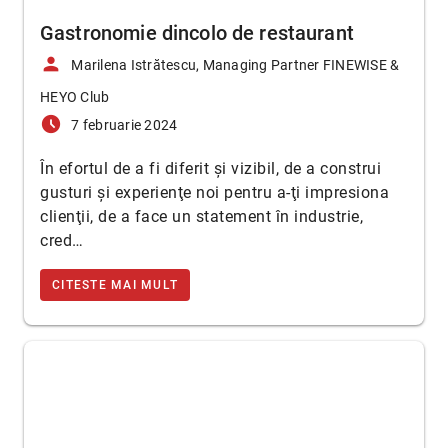
Gastronomie dincolo de restaurant
person
Marilena Istrătescu, Managing Partner FINEWISE &
HEYO Club
access_time_filled
7 februarie 2024
În efortul de a fi diferit şi vizibil, de a construi
gusturi şi experienţe noi pentru a-ţi impresiona
clienţii, de a face un statement în industrie,
cred…
CITESTE MAI MULT