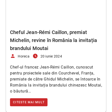
Cheful Jean-Rémi Caillon, premiat
Michelin, revine în România la invitația
brandului Moutai
person
access_time_filled
Horeca
20 iunie 2024
Chef-ul francez Jean-Rémi Caillon, cunoscut
pentru proiectele sale din Courchevel, Franța,
premiate de către Ghidul Michelin, se întoarce în
România la invitația brandului chinezesc Moutai,
o băutură…
CITESTE MAI MULT