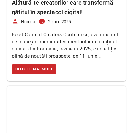
Alătură-te creatorilor care transformă
gătitul în spectacol digital!
person
access_time_filled
Horeca
2 iunie 2025
Food Content Creators Conference, evenimentul
ce reunește comunitatea creatorilor de conținut
culinar din România, revine în 2025, cu o ediție
plină de noutăți proaspete, pe 11 iunie,…
CITESTE MAI MULT