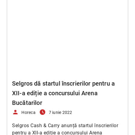
Selgros dă startul înscrierilor pentru a
XII-a ediție a concursului Arena
Bucătarilor
person
access_time_filled
Horeca
7 iunie 2022
Selgros Cash & Carry anunță startul înscrierilor
pentru a XII-a ediție a concursului Arena