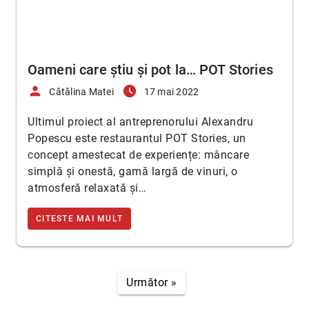
Oameni care știu și pot la… POT Stories
person
access_time_filled
Cătălina Matei
17 mai 2022
Ultimul proiect al antreprenorului Alexandru
Popescu este restaurantul POT Stories, un
concept amestecat de experiențe: mâncare
simplă și onestă, gamă largă de vinuri, o
atmosferă relaxată și…
CITESTE MAI MULT
Următor »