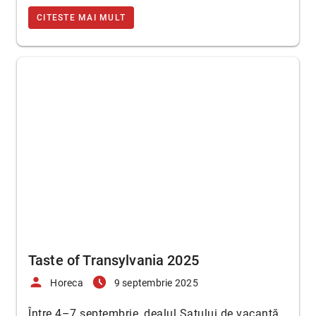
CITESTE MAI MULT
Taste of Transylvania 2025
person
access_time_filled
Horeca
9 septembrie 2025
Între 4–7 septembrie, dealul Satului de vacanță