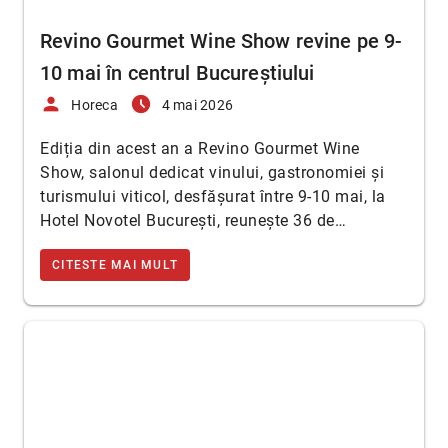
Revino Gourmet Wine Show revine pe 9-
10 mai în centrul Bucureștiului
person
access_time_filled
Horeca
4 mai 2026
Ediția din acest an a Revino Gourmet Wine
Show, salonul dedicat vinului, gastronomiei și
turismului viticol, desfășurat între 9-10 mai, la
Hotel Novotel București, reunește 36 de…
CITESTE MAI MULT