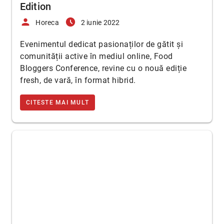
Edition
person
access_time_filled
Horeca
2 iunie 2022
Evenimentul dedicat pasionaților de gătit și
comunității active în mediul online, Food
Bloggers Conference, revine cu o nouă ediție
fresh, de vară, în format hibrid.
CITESTE MAI MULT