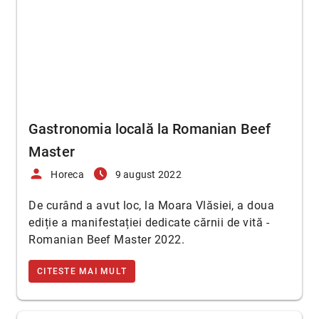
Gastronomia locală la Romanian Beef
Master
person
access_time_filled
Horeca
9 august 2022
De curând a avut loc, la Moara Vlăsiei, a doua
ediție a manifestației dedicate cărnii de vită -
Romanian Beef Master 2022.
CITESTE MAI MULT