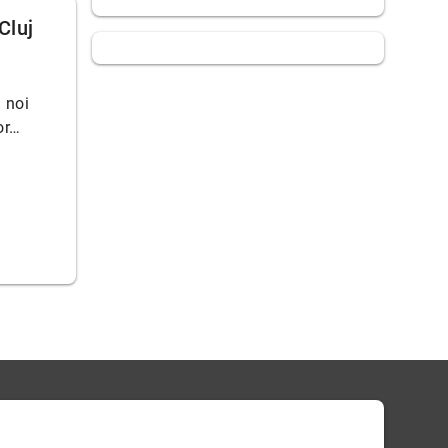
Cluj
ă noi
or…