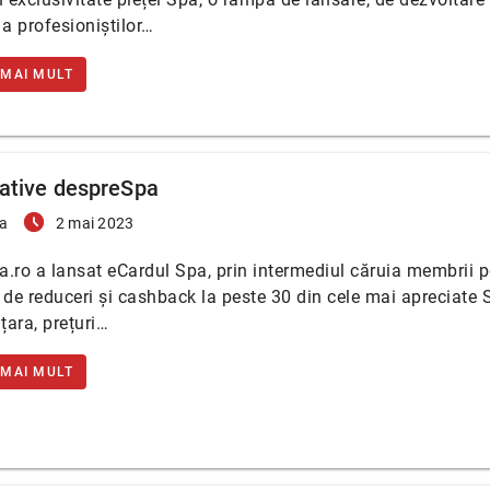
 a profesioniștilor…
 MAI MULT
țiative despreSpa
access_time_filled
a
2 mai 2023
.ro a lansat eCardul Spa, prin intermediul căruia membrii p
 de reduceri și cashback la peste 30 din cele mai apreciate 
 țara, prețuri…
 MAI MULT