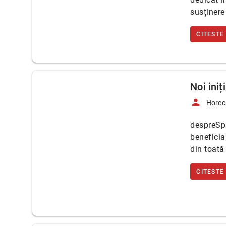
susținere
CITESTE
Noi ini
person
Horec
despreSpa
beneficia
din toată
CITESTE