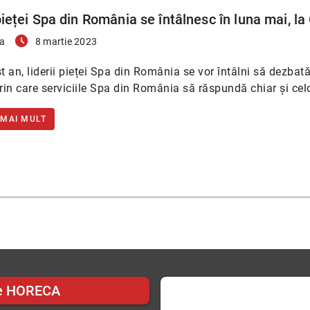
pieței Spa din România se întâlnesc în luna mai, la 
access_time_filled
a
8 martie 2023
st an, liderii pieței Spa din România se vor întâlni să dezbat
in care serviciile Spa din România să răspundă chiar și cel
 MAI MULT
e HORECA