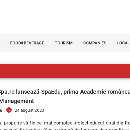
FOOD&BEVERAGE
TOURISM
COMPANIES
LOCAL
pa.ro lansează SpaEdu, prima Academie române
 Management
access_time_filled
a
24 august 2023
i propune să fie cel mai complex proiect educațional din 
n exclusivitate pieței Spa, o rampă de lansare, de dezvoltare 