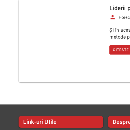
Liderii 
person
Horec
Și în ace
metode pr
CITESTE
Link-uri Utile
Despr