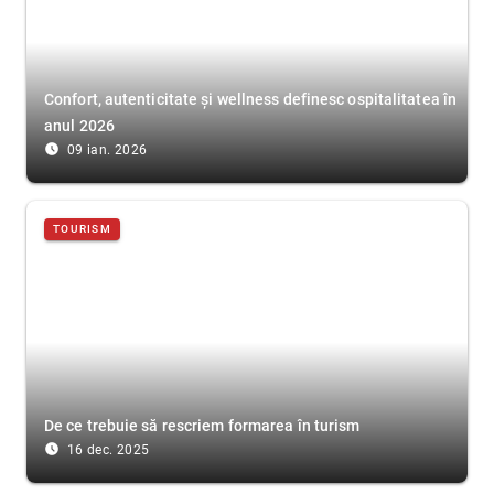
Confort, autenticitate și wellness definesc ospitalitatea în
anul 2026
access_time_filled
09 ian. 2026
TOURISM
De ce trebuie să rescriem formarea în turism
access_time_filled
16 dec. 2025