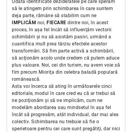
Odată identificate dezideratele pe care sperăm
să le atingem prin schimbarea în care suntem
deja parte, rămâne să stabilim cum ne
IMPLICĂM
noi,
FIECARE
dintre noi, în acest
proces, în aşa fel încât să influenţăm vectorii
schimbării şi nu să asistăm pasivi, urmând a
cuantifica mult prea târziu efectele acestor
transformări. Să fim parte activă a schimbării,
să acţionăm acolo unde credem că putem aduce
plus valoare. Noi, cei din turism, nu avem voie să
fim precum Mioriţa din celebra baladă populară
românească.
Asta voi încerca să ating în următoarele cinci
editoriale, modul în care cred eu că ar trebui să
ne poziţionăm şi să ne implicăm, cum ne
modelăm abordarea sau mindsetul în aşa fel
încât să progresăm, atât individual, dar mai ales
colectiv. Schimbarea nu trebuie să fie o
sperietoare pentru cei care sunt pregătiţi, dar nici