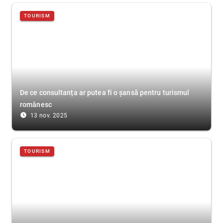
TOURISM
De ce consultanța ar putea fi o șansă pentru turismul
românesc
access_time_filled
13 nov. 2025
TOURISM