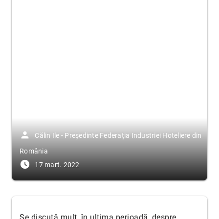
person
Călin Ile - Președinte Federația Industriei Hoteliere din
România
access_time_filled
17 mart. 2022
Se discută mult, în ultima perioadă, despre