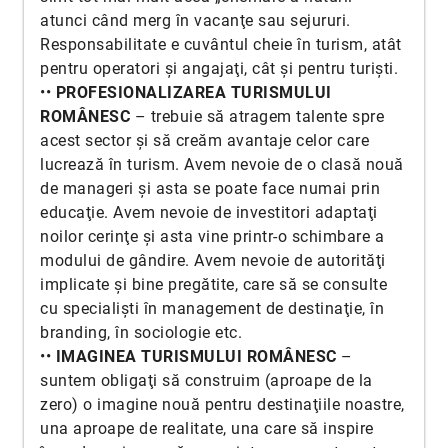
atunci când merg în vacanţe sau sejururi.
Responsabilitate e cuvântul cheie în turism, atât
pentru operatori şi angajaţi, cât şi pentru turişti.
••
PROFESIONALIZAREA TURISMULUI
ROMÂNESC
– trebuie să atragem talente spre
acest sector şi să creăm avantaje celor care
lucrează în turism. Avem nevoie de o clasă nouă
de manageri şi asta se poate face numai prin
educaţie. Avem nevoie de investitori adaptaţi
noilor cerinţe şi asta vine printr-o schimbare a
modului de gândire. Avem nevoie de autorităţi
implicate şi bine pregătite, care să se consulte
cu specialişti în management de destinaţie, în
branding, în sociologie etc.
••
IMAGINEA TURISMULUI ROMÂNESC
–
suntem obligaţi să construim (aproape de la
zero) o imagine nouă pentru destinaţiile noastre,
una aproape de realitate, una care să inspire