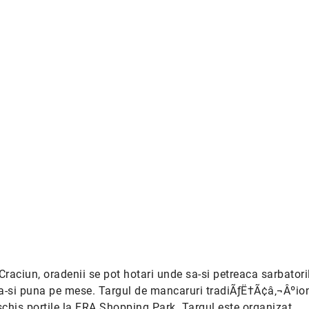
raciun, oradenii se pot hotari unde sa-si petreaca sarbatori
a-si puna pe mese. Targul de mancaruri tradiÃƒË†Ã¢â‚¬Âºio
schis portile la ERA Shopping Park. Targul este organizat