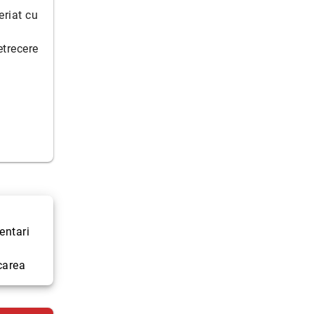
riat cu
etrecere