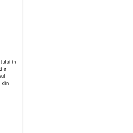
tului in
ile
nul
a din