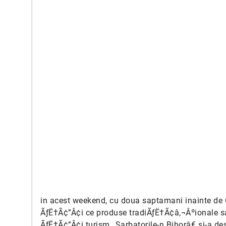
in acest weekend, cu doua saptamani inainte de C
ÃƒË†Ã¢”Â¢i ce produse tradiÃƒË†Ã¢â‚¬Âºionale s
ÃƒË†Ã¢”Â¢i turism „Sarbatorile-n Bihorâ€ si-a de