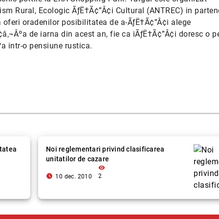
m Rural, Ecologic ÃƒË†Ã¢”Â¢i Cultural (ANTREC) in partene
oferi oradenilor posibilitatea de a-ÃƒË†Ã¢”Â¢i alege
‚¬Âºa de iarna din acest an, fie ca iÃƒË†Ã¢”Â¢i doresc o p
a intr-o pensiune rustica.
itatea
Noi reglementari privind clasificarea
unitatilor de cazare
visibility
access_time_filled
2
10 dec. 2010