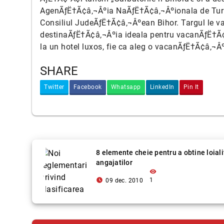
AgenÃƒË†Ã¢â‚¬Âºia NaÃƒË†Ã¢â‚¬Âºionala de Turis
Consiliul JudeÃƒË†Ã¢â‚¬Âºean Bihor. Targul le va 
destinaÃƒË†Ã¢â‚¬Âºia ideala pentru vacanÃƒË†Ã¢â
la un hotel luxos, fie ca aleg o vacanÃƒË†Ã¢â‚¬Âº
SHARE
Twitter
Facebook
Whatsapp
LinkedIn
Pin It
8 elemente cheie pentru a obtine loial
angajatilor
visibility
access_time_filled
1
09 dec. 2010