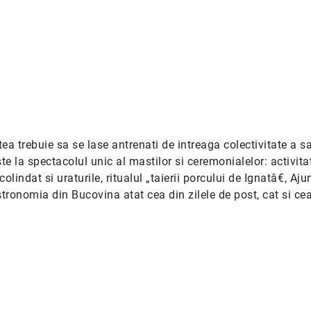
a trebuie sa se lase antrenati de intreaga colectivitate a sa
te la spectacolul unic al mastilor si ceremonialelor: activitat
colindat si uraturile, ritualul „taierii porcului de Ignatâ€, Aju
tronomia din Bucovina atat cea din zilele de post, cat si ce