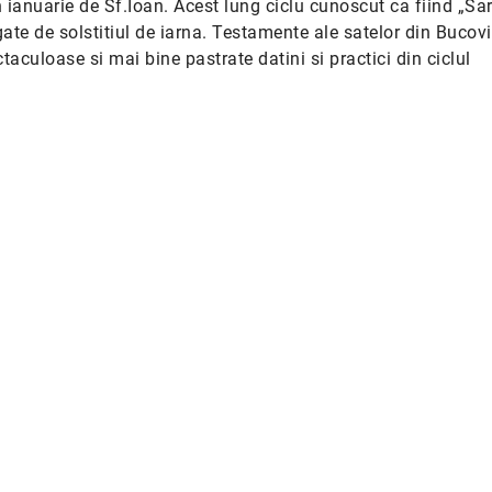
 ianuarie de Sf.Ioan. Acest lung ciclu cunoscut ca fiind „Sar
legate de solstitiul de iarna. Testamente ale satelor din Bucov
ctaculoase si mai bine pastrate datini si practici din ciclul