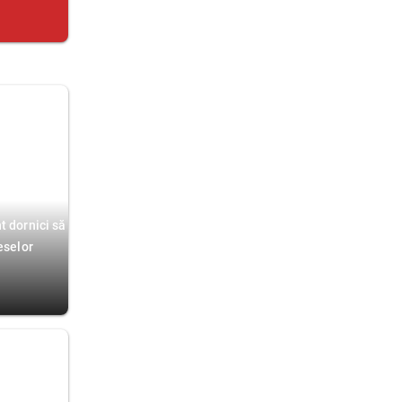
t dornici să
eselor