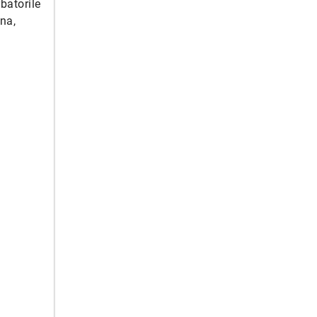
batorile
ina,