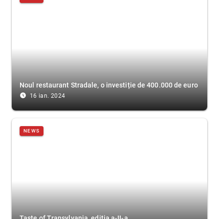
Noul restaurant Stradale, o investiție de 400.000 de euro
access_time_filled
16 ian. 2024
NEWS
Taste of Transylvania, ediția a-II-a