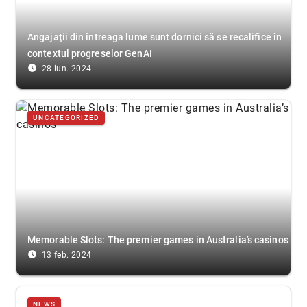
Angajații din întreaga lume sunt dornici să se recalifice în
contextul progreselor GenAI
access_time_filled
28 iun. 2024
UNCATEGORIZED
Memorable Slots: The premier games in Australia’s casinos
access_time_filled
13 feb. 2024
NEWS