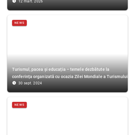
access_time_filled
12 mart. 2026
NEWS
Turismul, pacea și educația – temele dezbătute la
conferința organizată cu ocazia Zilei Mondiale a Turismului
access_time_filled
30 sept. 2024
NEWS