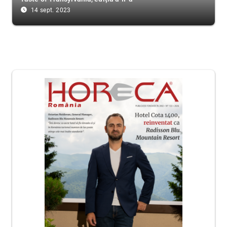
access_time_filled
14 sept. 2023