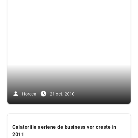
person
access_time_filled
Horeca
21 oct. 2010
Calatoriile aeriene de business vor creste in
2011