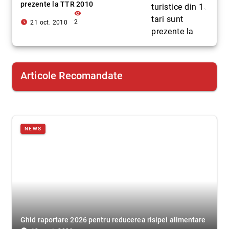
prezente la TTR 2010
visibility
access_time_filled
2
21 oct. 2010
Articole Recomandate
NEWS
Ghid raportare 2026 pentru reducerea risipei alimentare