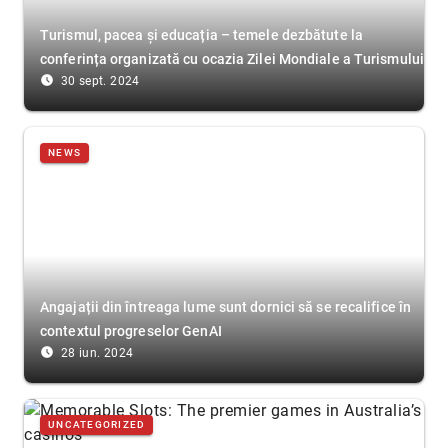
Turismul, pacea și educația – temele dezbătute la
conferința organizată cu ocazia Zilei Mondiale a Turismului
access_time_filled
30 sept. 2024
NEWS
Angajații din întreaga lume sunt dornici să se recalifice în
contextul progreselor GenAI
access_time_filled
28 iun. 2024
UNCATEGORIZED