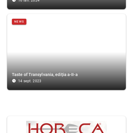
access_time_filled
16 ian. 2024
NEWS
Taste of Transylvania, ediția a-II-a
access_time_filled
14 sept. 2023