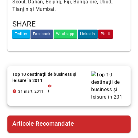
Seoul, Dalian, Beijing, Fiji, Bangalore, Ubud,
Tianjin și Mumbai.
SHARE
Twitter
Facebook
Whatsapp
LinkedIn
Pin It
Top 10 destinaţii de business şi
leisure în 2011
visibility
access_time_filled
1
31 mart. 2011
Articole Recomandate