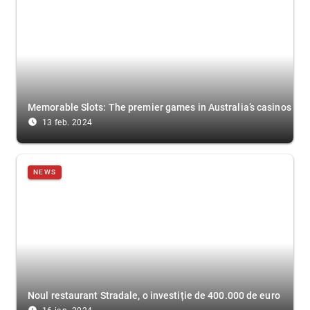
Memorable Slots: The premier games in Australia’s casinos
access_time_filled
13 feb. 2024
NEWS
Noul restaurant Stradale, o investiție de 400.000 de euro