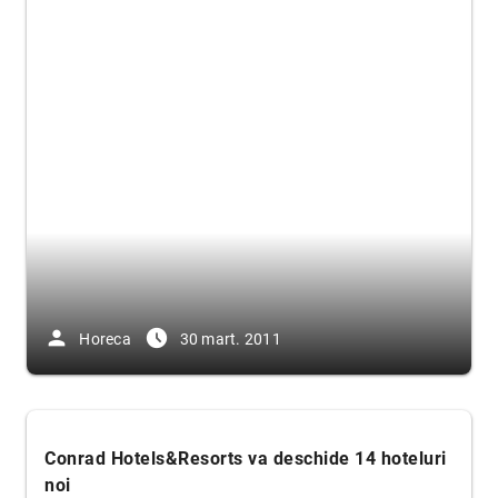
person
access_time_filled
Horeca
30 mart. 2011
Conrad Hotels&
Resorts va deschide 14 hoteluri
noi