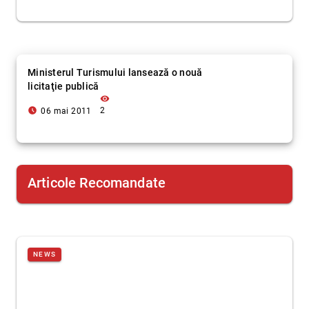
Ministerul Turismului lansează o nouă
licitaţie publică
visibility
access_time_filled
2
06 mai 2011
Articole Recomandate
NEWS