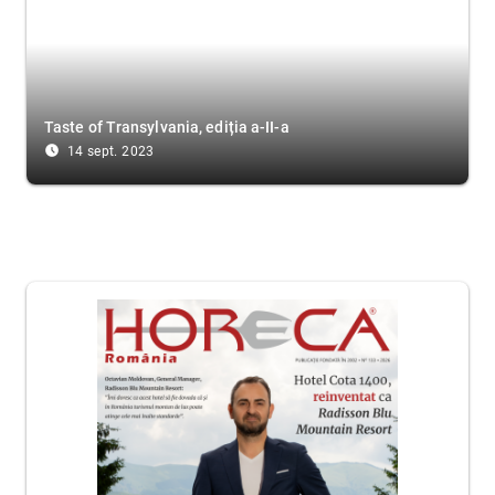
Taste of Transylvania, ediția a-II-a
access_time_filled
14 sept. 2023