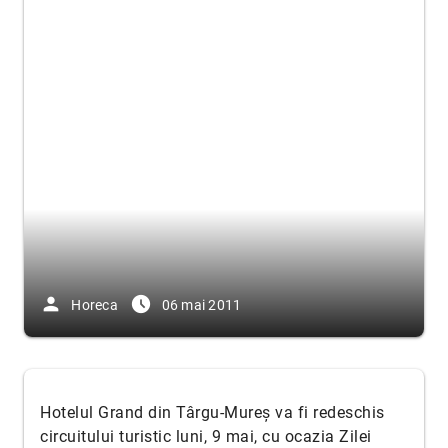
person
access_time_filled
Horeca
06 mai 2011
Hotelul Grand din Târgu-Mureș va fi redeschis
circuitului turistic luni, 9 mai, cu ocazia Zilei