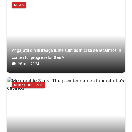
NEWS
Angajații din întreaga lume sunt dornici să se recalifice în
contextul progreselor GenAI
access_time_filled
28 iun. 2024
UNCATEGORIZED