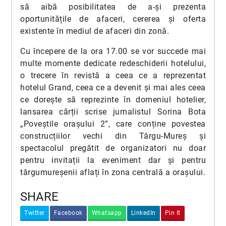
să aibă posibilitatea de a-și prezenta
oportunitățile de afaceri, cererea și oferta
existente în mediul de afaceri din zonă.
Cu începere de la ora 17.00 se vor succede mai
multe momente dedicate redeschiderii hotelului,
o trecere în revistă a ceea ce a reprezentat
hotelul Grand, ceea ce a devenit și mai ales ceea
ce dorește să reprezinte în domeniul hotelier,
lansarea cărții scrise jurnalistul Sorina Bota
„Poveștile orașului 2”, care conține povestea
construcțiilor vechi din Târgu-Mureș și
spectacolul pregătit de organizatori nu doar
pentru invitații la eveniment dar și pentru
târgumureșenii aflați în zona centrală a orașului.
SHARE
Twitter
Facebook
Whatsapp
LinkedIn
Pin It