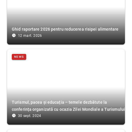
Ghid raportare 2026 pentru reducerea risipei alimentare
access_time_filled
12 mart. 2026
NEWS
Turismul, pacea și educația – temele dezbătute la
conferința organizată cu ocazia Zilei Mondiale a Turismului
access_time_filled
30 sept. 2024