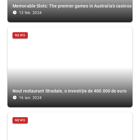
Memorable Slots: The premier games in Australia’s casinos
access_time_filled
13 feb. 2024
NEWS
Noul restaurant Stradale, o investiție de 400.000 de euro
access_time_filled
16 ian. 2024
NEWS