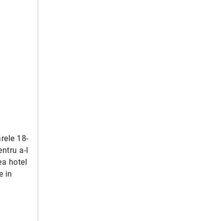
arele 18-
ntru a-l
ea hotel
e in