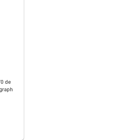
70 de
ograph