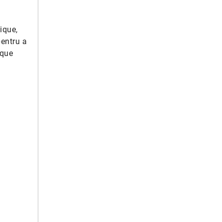
ique,
pentru a
ique