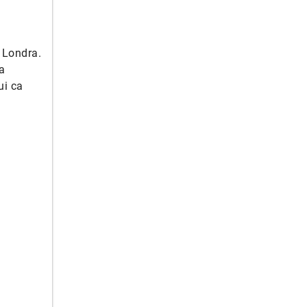
n Londra.
a
ui ca