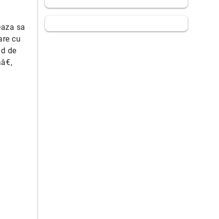
neaza sa
are cu
nd de
â€,