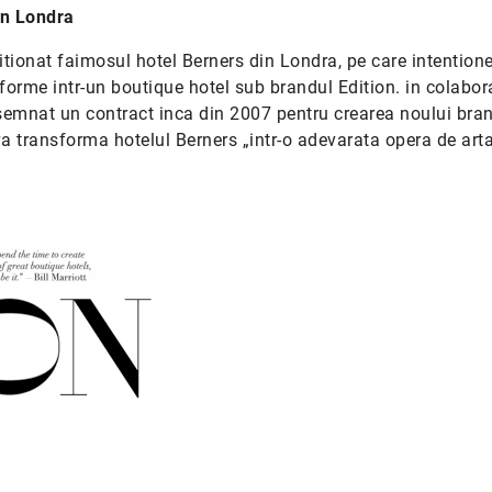
in Londra
izitionat faimosul hotel Berners din Londra, pe care intentio
nsforme intr-un boutique hotel sub brandul Edition. in colabor
a semnat un contract inca din 2007 pentru crearea noului bra
 va transforma hotelul Berners „intr-o adevarata opera de arta