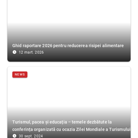
Ghid raportare 2026 pentru reducerea risipei alimentare
access_time_filled
12 mart. 2026
NEWS
Turismul, pacea și educația – temele dezbătute la
conferința organizată cu ocazia Zilei Mondiale a Turismului
access_time_filled
30 sept. 2024