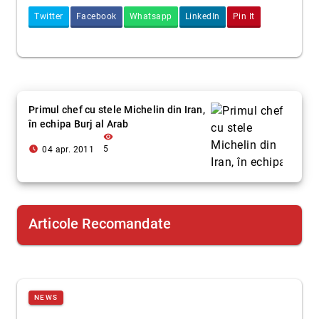
Twitter
Facebook
Whatsapp
LinkedIn
Pin It
Primul chef cu stele Michelin din Iran,
în echipa Burj al Arab
visibility
access_time_filled
5
04 apr. 2011
Articole Recomandate
NEWS