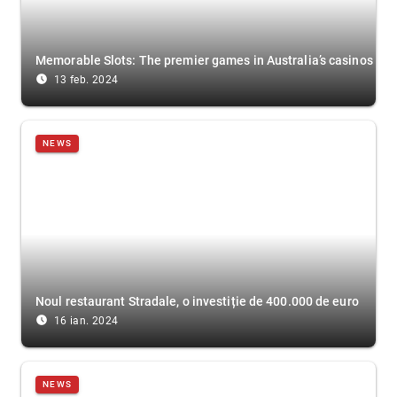
Memorable Slots: The premier games in Australia’s casinos
access_time_filled
13 feb. 2024
NEWS
Noul restaurant Stradale, o investiție de 400.000 de euro
access_time_filled
16 ian. 2024
NEWS