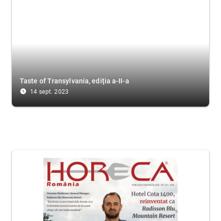
Taste of Transylvania, ediția a-II-a
access_time_filled
14 sept. 2023