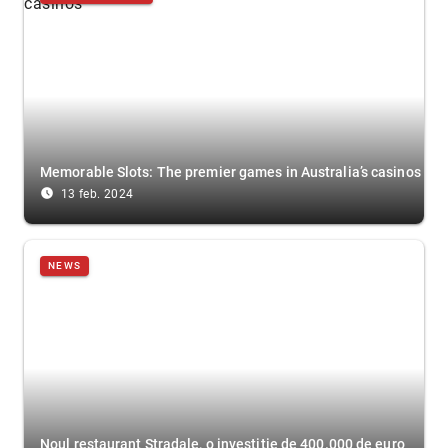
Memorable Slots: The premier games in Australia’s casinos
access_time_filled
13 feb. 2024
NEWS
Noul restaurant Stradale, o investiție de 400.000 de euro