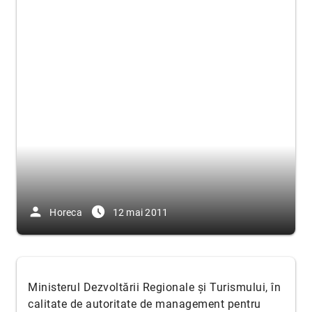
person
access_time_filled
Horeca
12 mai 2011
Ministerul Dezvoltării Regionale și Turismului, în
calitate de autoritate de management pentru