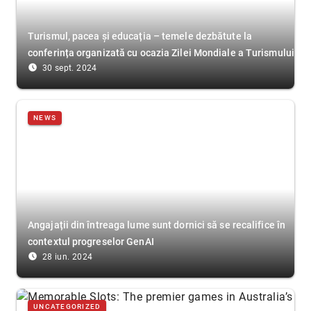
Turismul, pacea și educația – temele dezbătute la
conferința organizată cu ocazia Zilei Mondiale a Turismului
access_time_filled
30 sept. 2024
NEWS
Angajații din întreaga lume sunt dornici să se recalifice în
contextul progreselor GenAI
access_time_filled
28 iun. 2024
UNCATEGORIZED