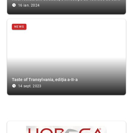
access_time_filled
16 ian. 2024
NEWS
Taste of Transylvania, ediția a-II-a
access_time_filled
14 sept. 2023