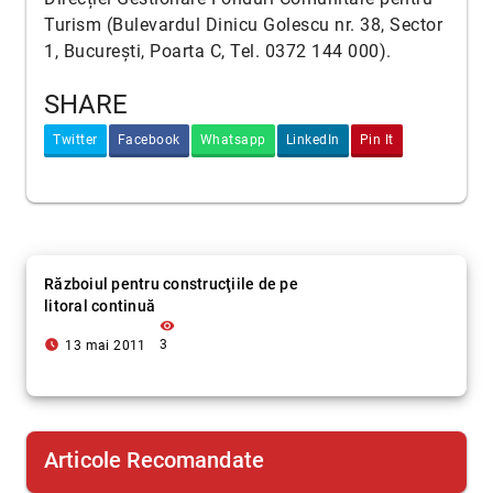
Turism (Bulevardul Dinicu Golescu nr. 38, Sector
1, București, Poarta C, Tel. 0372 144 000).
SHARE
Twitter
Facebook
Whatsapp
LinkedIn
Pin It
Războiul pentru construcţiile de pe
litoral continuă
visibility
access_time_filled
3
13 mai 2011
Articole Recomandate