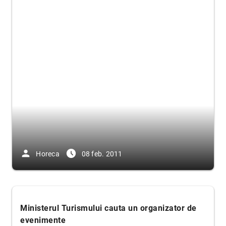
person
access_time_filled
Horeca
08 feb. 2011
Ministerul Turismului caut
a un organizator de
evenimente