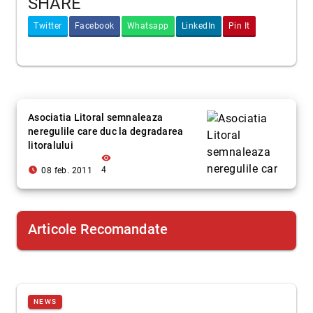
SHARE
Twitter
Facebook
Whatsapp
LinkedIn
Pin It
Asociatia Litoral semnaleaza
neregulile care duc la degradarea
litoralului
visibility
access_time_filled
4
08 feb. 2011
Articole Recomandate
NEWS