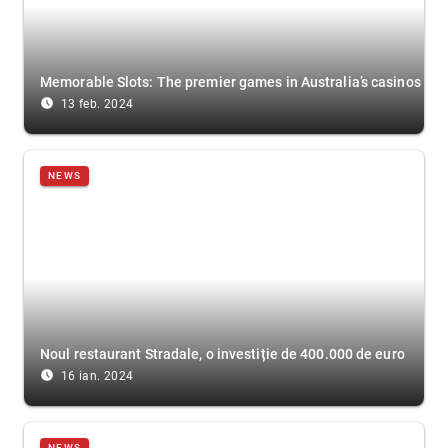
Memorable Slots: The premier games in Australia’s casinos
access_time_filled
13 feb. 2024
NEWS
Noul restaurant Stradale, o investiție de 400.000 de euro
access_time_filled
16 ian. 2024
NEWS