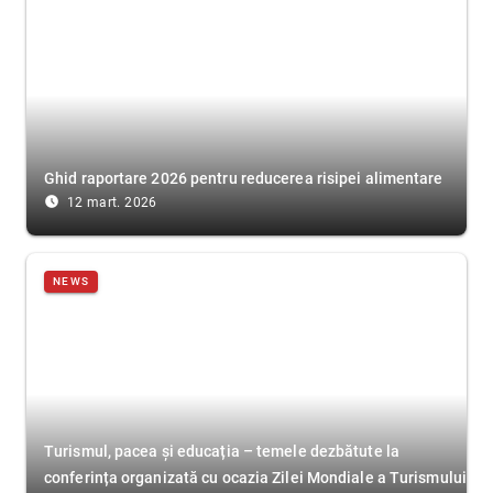
Ghid raportare 2026 pentru reducerea risipei alimentare
access_time_filled
12 mart. 2026
NEWS
Turismul, pacea și educația – temele dezbătute la
conferința organizată cu ocazia Zilei Mondiale a Turismului