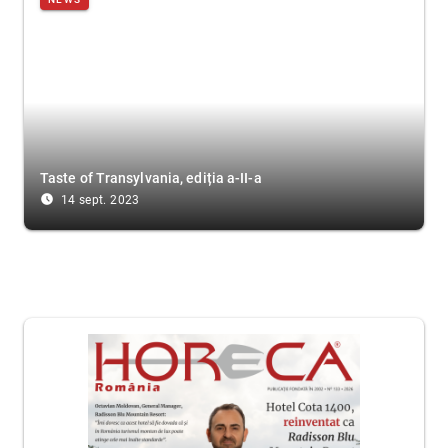
Taste of Transylvania, ediția a-II-a
access_time_filled
14 sept. 2023