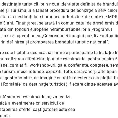
estinație turistică, prin noua identitate definită de brandul
le și Turismului a lansat procedura de achiziție a serviciilor
are a destinațiilor și produselor turistice, derulate
de MDR
e 3 ani. Finanțarea, se arată în comunicatul de presă emis 
rată din fonduri europene nerambursabile, prin Programul
l, axa 5, operațiunea „Crearea unei imagini pozitive a Româ
prin definirea și promovarea brandului turistic național”.
e este licitația dechisă, iar firmele participante la licitație t
ru realizarea diferitelor tipuri de evenimente, pentru minim 5
e, cum ar fi: workshop-uri, gale, conferințe, congrese, semi
 turism, mese rotunde, expozitii foto, caravane și alte tipuri
e, gastronomice, de imagine cu rol în creșterea circulației tu
i României ca destinație turistică), fiecare dintre acestea a
sfășurarea evenimentelor, va realiza
ică a evenimentelor, serviciul de
n stabilirea ofertei câștigătoare este cea
nomic.