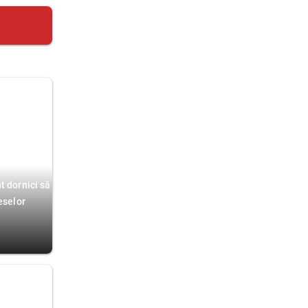
t dornici să
eselor