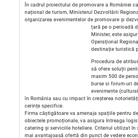
În cadrul proiectului de promovare a României ca d
național de turism, Ministerul Dezvoltării Regiona
organizarea evenimentelor de promovare și dezvolt
țară pe o perioadă d
Minister, este asigu
Operațional Regiona
destinație turistică 
Procedura de atribuir
să ofere soluții pent
maxim 500 de persoan
burse si forum-uri de
evenimente (cultural
în România sau cu impact în creșterea notorietăți
cerințe specifice.
Firma câștigătoare va amenaja spațiile pentru de
obiectele promoționale, va asigura întreaga logist
catering și serviciile hoteliere. Criteriul utilizat î
mai avantajoasă ofertă din punct de vedere eco