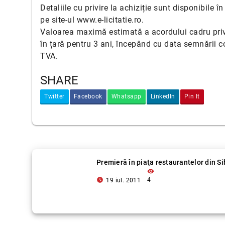
Detaliile cu privire la achiziție sunt disponibile î
pe site-ul www.e-licitatie.ro.
Valoarea maximă estimată a acordului cadru priv
în țară pentru 3 ani, începând cu data semnării c
TVA.
SHARE
Twitter
Facebook
Whatsapp
LinkedIn
Pin It
Premieră în piaţa restaurantelor din Si
visibility
access_time_filled
4
19 iul. 2011