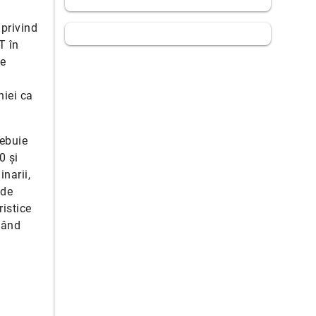
 privind
T în
de
niei ca
rebuie
0 și
narii,
 de
ristice
vând