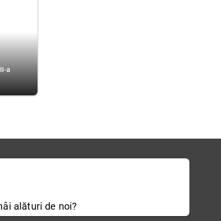
II-a
âi alături de noi?