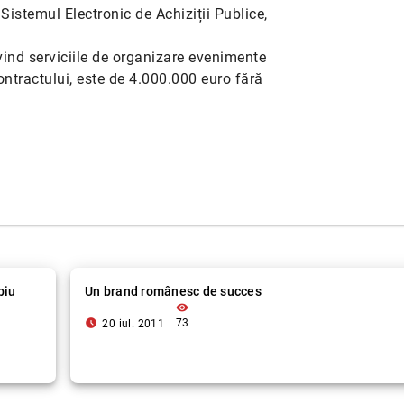
n Sistemul Electronic de Achiziții Publice,
ind serviciile de organizare evenimente
ontractului, este de 4.000.000 euro fără
biu
Un brand românesc de succes
visibility
access_time_filled
73
20 iul. 2011