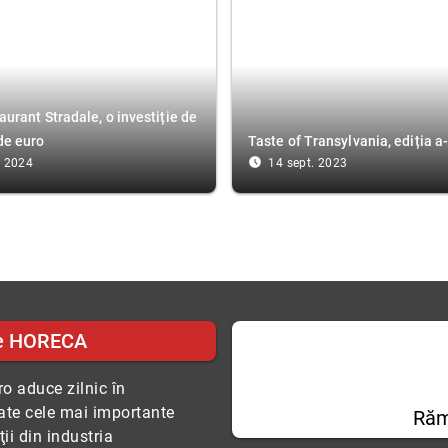
aurant Stradale, o investiție de
de euro
Taste of Transylvania, ediția a-
access_time_filled
. 2024
14 sept. 2023
e HORECA
o aduce zilnic în
tate cele mai importante
Răm
ii din industria