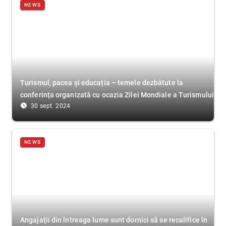
NEWS
Turismul, pacea și educația – temele dezbătute la
conferința organizată cu ocazia Zilei Mondiale a Turismului
access_time_filled
30 sept. 2024
NEWS
Angajații din întreaga lume sunt dornici să se recalifice în