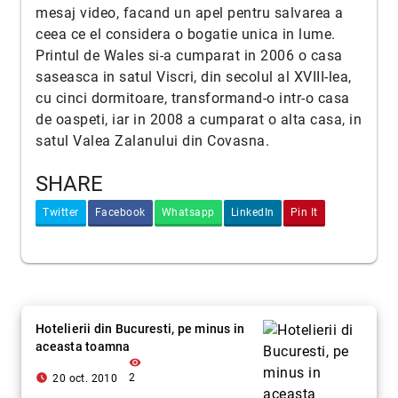
mesaj video, facand un apel pentru salvarea a
ceea ce el considera o bogatie unica in lume.
Printul de Wales si-a cumparat in 2006 o casa
saseasca in satul Viscri, din secolul al XVIII-lea,
cu cinci dormitoare, transformand-o intr-o casa
de oaspeti, iar in 2008 a cumparat o alta casa, in
satul Valea Zalanului din Covasna.
SHARE
Twitter
Facebook
Whatsapp
LinkedIn
Pin It
Hotelierii din Bucuresti, pe minus in
aceasta toamna
visibility
access_time_filled
2
20 oct. 2010