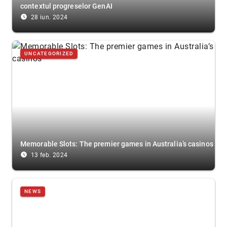
contextul progreselor GenAI
access_time_filled
28 iun. 2024
UNCATEGORIZED
Memorable Slots: The premier games in Australia’s casinos
access_time_filled
13 feb. 2024
NEWS