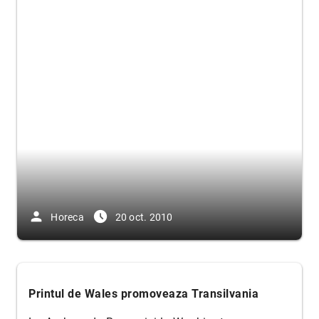
person
access_time_filled
Horeca
20 oct. 2010
Printul de Wales promoveaza Transilvania