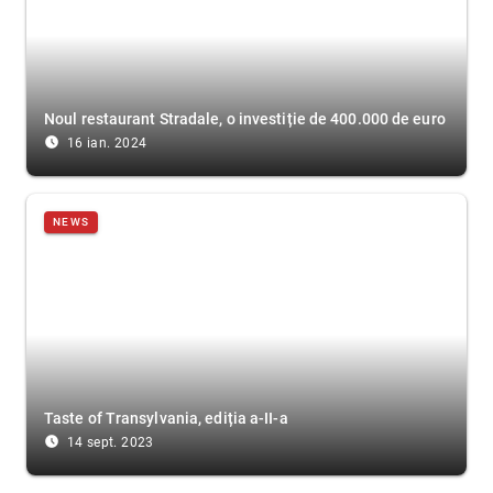
Noul restaurant Stradale, o investiție de 400.000 de euro
access_time_filled
16 ian. 2024
NEWS
Taste of Transylvania, ediția a-II-a
access_time_filled
14 sept. 2023