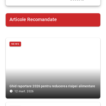
Articole Recomandate
NEWS
Ghid raportare 2026 pentru reducerea risipei alimentare
access_time_filled
12 mart. 2026