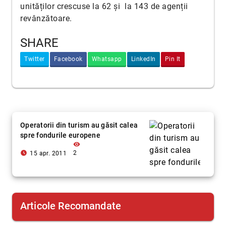
unităților crescuse la 62 și la 143 de agenții
revânzătoare.
SHARE
Twitter
Facebook
Whatsapp
LinkedIn
Pin It
Operatorii din turism au găsit calea
spre fondurile europene
visibility
access_time_filled
2
15 apr. 2011
Articole Recomandate