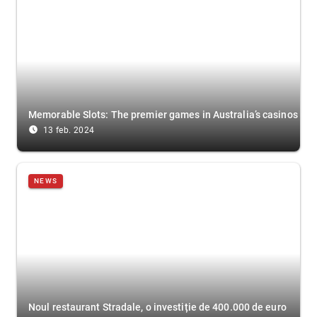
Memorable Slots: The premier games in Australia’s casinos
access_time_filled
13 feb. 2024
NEWS
Noul restaurant Stradale, o investiție de 400.000 de euro