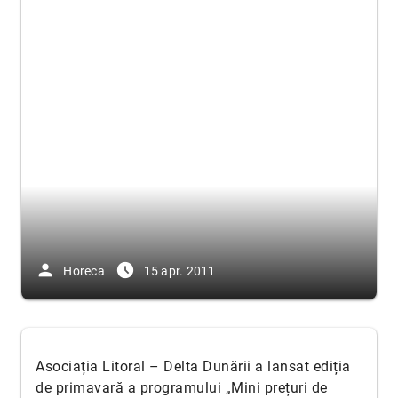
person
access_time_filled
Horeca
15 apr. 2011
Asociația Litoral – Delta Dunării a lansat ediția
de primavară a programului „Mini prețuri de