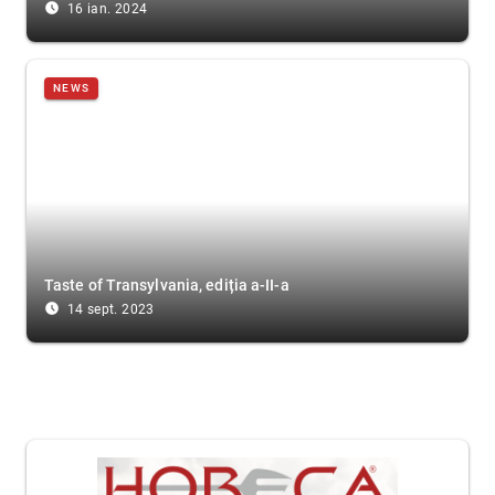
access_time_filled
16 ian. 2024
NEWS
Taste of Transylvania, ediția a-II-a
access_time_filled
14 sept. 2023