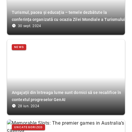
Turismul, pacea și educația – temele dezbătute la
conferința organizată cu ocazia Zilei Mondiale a Turismului
access_time_filled
30 sept. 2024
NEWS
Angajații din întreaga lume sunt dornici să se recalifice în
contextul progreselor GenAI
access_time_filled
28 iun. 2024
UNCATEGORIZED