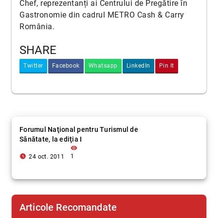
Chef, reprezentanți ai Centrului de Pregătire în
Gastronomie din cadrul METRO Cash & Carry
România.
SHARE
Twitter
Facebook
Whatsapp
LinkedIn
Pin It
Forumul Naţional pentru Turismul de
Sănătate, la ediţia I
visibility
access_time_filled
1
24 oct. 2011
Articole Recomandate