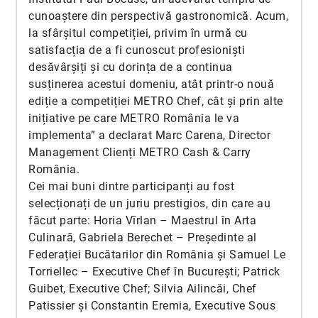
cunoaștere din perspectivă gastronomică. Acum,
la sfârșitul competiției, privim în urmă cu
satisfacția de a fi cunoscut profesioniști
desăvârșiți și cu dorința de a continua
susținerea acestui domeniu, atât printr-o nouă
ediție a competiției METRO Chef, cât și prin alte
inițiative pe care METRO România le va
implementa” a declarat Marc Carena, Director
Management Clienți METRO Cash & Carry
România.
Cei mai buni dintre participanți au fost
selecționați de un juriu prestigios, din care au
făcut parte: Horia Vîrlan – Maestrul în Arta
Culinară, Gabriela Berechet – Președinte al
Federației Bucătarilor din România și Samuel Le
Torriellec – Executive Chef în București; Patrick
Guibet, Executive Chef; Silvia Ailincăi, Chef
Patissier și Constantin Eremia, Executive Sous