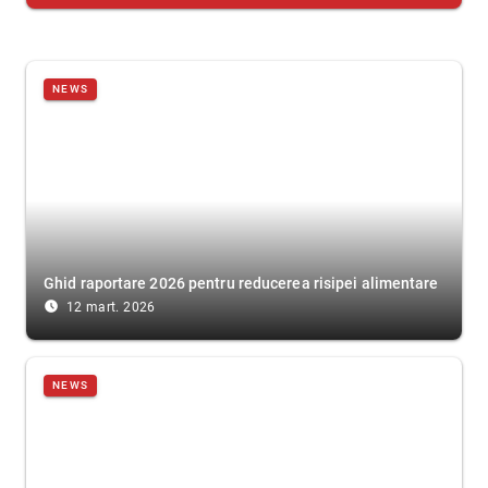
NEWS
Ghid raportare 2026 pentru reducerea risipei alimentare
access_time_filled
12 mart. 2026
NEWS