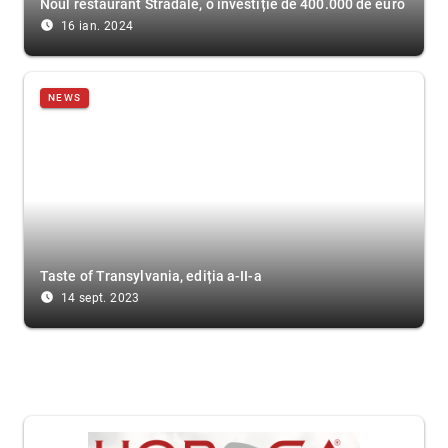
Noul restaurant Stradale, o investiție de 400.000 de euro
access_time_filled
16 ian. 2024
NEWS
Taste of Transylvania, ediția a-II-a
access_time_filled
14 sept. 2023