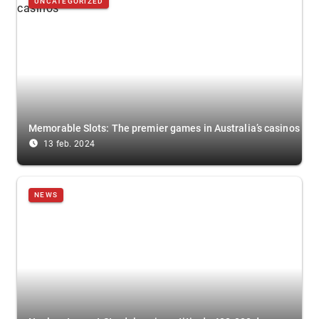
UNCATEGORIZED
Memorable Slots: The premier games in Australia’s casinos
access_time_filled
13 feb. 2024
NEWS