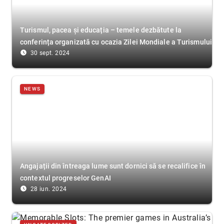
Turismul, pacea și educația – temele dezbătute la
conferința organizată cu ocazia Zilei Mondiale a Turismului
access_time_filled
30 sept. 2024
NEWS
Angajații din întreaga lume sunt dornici să se recalifice în
contextul progreselor GenAI
access_time_filled
28 iun. 2024