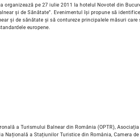
ia organizează pe 27 iulie 2011 la hotelul Novotel din Bucur
near și de Sănătate”. Evenimentul își propune să identific
ear și de sănătate și să contureze principalele măsuri care 
 standardele europene.
tronală a Turismului Balnear din România (OPTR), Asociația
ia Națională a Stațiunilor Turistice din România, Camera d