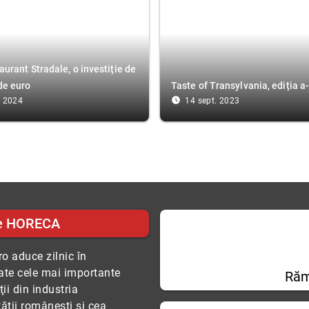
aurant Stradale, o investiție de
de euro
Taste of Transylvania, ediția a-
access_time_filled
. 2024
14 sept. 2023
e HORECA
o aduce zilnic în
tate cele mai importante
Răm
ii din industria
tăţii româneşti şi cea