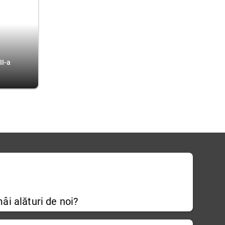
II-a
âi alături de noi?