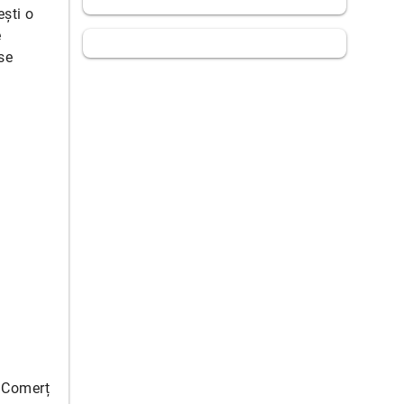
ești o
e
se
e Comerț