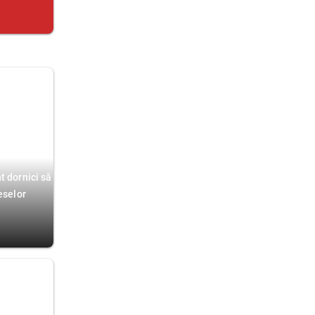
t dornici să
eselor