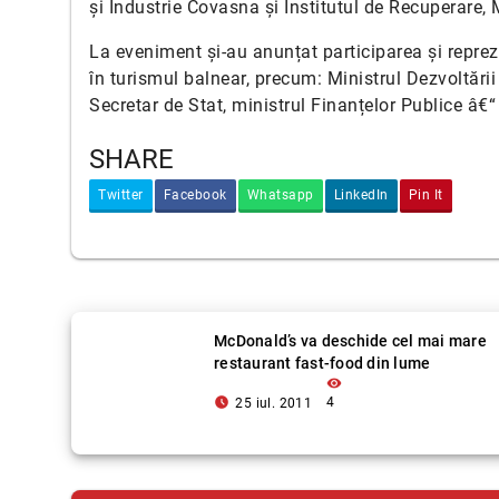
și Industrie Covasna și Institutul de Recuperare, 
La eveniment și-au anunțat participarea și reprez
în turismul balnear, precum: Ministrul Dezvoltăr
Secretar de Stat, ministrul Finanțelor Publice â€“
SHARE
Twitter
Facebook
Whatsapp
LinkedIn
Pin It
McDonald’s va deschide cel mai mare
restaurant fast-food din lume
visibility
access_time_filled
4
25 iul. 2011