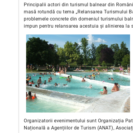
Principalii actori din turismul balnear din Român
masă rotundă cu tema „Relansarea Turismului Bal
problemele concrete din domeniul turismului baln
impun pentru relansarea acestuia și alinierea la
Organizatorii evenimentului sunt Organizația Pa
Națională a Agențiilor de Turism (ANAT), Asociaț