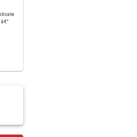
plicate
 â€“