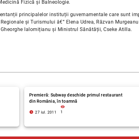
Medicină Fizică și Balneologie.
entanții principalelor instituții guvernamentale care sunt im
ii Regionale și Turismului â€“ Elena Udrea, Răzvan Murgeanu
 Gheorghe Ialomițianu și Ministrul Sănătății, Cseke Atilla.
Premieră: Subway deschide primul restaurant
din România, în toamnă
visibility
access_time_filled
1
27 iul. 2011