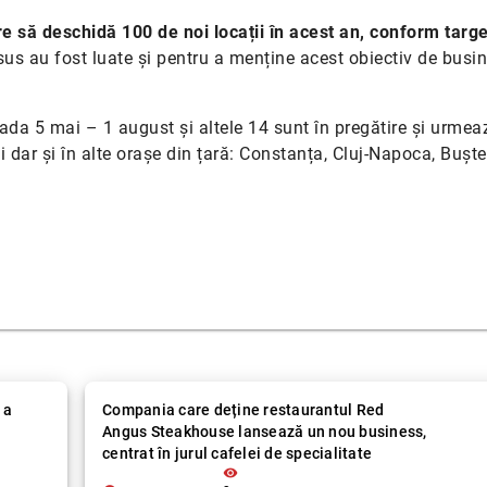
 să deschidă 100 de noi locații în acest an, conform targe
us au fost luate și pentru a menține acest obiectiv de busin
oada 5 mai – 1 august și altele 14 sunt în pregătire și urmea
 dar și în alte orașe din țară: Constanța, Cluj-Napoca, Buște
 a
Compania care deține restaurantul Red
Angus Steakhouse lansează un nou business,
centrat în jurul cafelei de specialitate
visibility