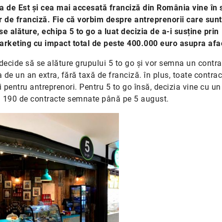
a de Est și cea mai accesată franciză din România vine în s
r de franciză. Fie că vorbim despre antreprenorii care sunt
se alăture, echipa 5 to go a luat decizia de a-i susține prin
marketing cu impact total de peste 400.000 euro asupra afac
 decide să se alăture grupului 5 to go și vor semna un contra
 de un an extra, fără taxă de franciză. în plus, toate contrac
i pentru antreprenori. Pentru 5 to go însă, decizia vine cu un
a 190 de contracte semnate până pe 5 august.