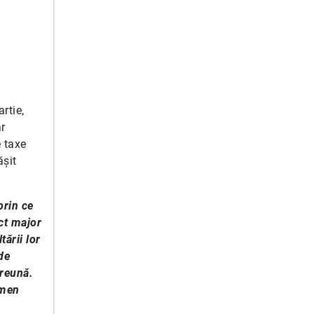
rtie,
ar
e taxe
ășit
prin ce
act major
ării lor
de
preună.
rmen