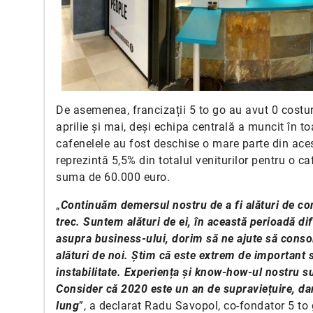
De asemenea, francizații 5 to go au avut 0 costur
aprilie și mai, deși echipa centrală a muncit în t
cafenelele au fost deschise o mare parte din acest
reprezintă 5,5% din totalul veniturilor pentru o ca
suma de 60.000 euro.
„
Continuăm demersul nostru de a fi alături de com
trec. Suntem alături de ei, în această perioadă di
asupra business-ului, dorim să ne ajute să consoli
alături de noi. Știm că este extrem de important s
instabilitate. Experiența și know-how-ul nostru su
Consider că 2020 este un an de supraviețuire, dar
lung
”, a declarat Radu Savopol, co-fondator 5 to 