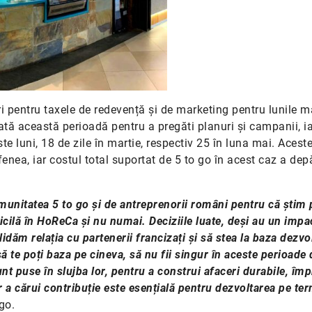
i pentru taxele de redevență și de marketing pentru lunile ma
oată această perioadă pentru a pregăti planuri și campanii, i
e luni, 18 de zile în martie, respectiv 25 în luna mai. Acest
fenea, iar costul total suportat de 5 to go în acest caz a dep
unitatea 5 to go și de antreprenorii români pentru că știm 
ficilă în HoReCa și nu numai. Deciziile luate, deși au un imp
dăm relația cu partenerii francizați și să stea la baza dezvolt
ă te poți baza pe cineva, să nu fii singur în aceste perioade 
nt puse în slujba lor, pentru a construi afaceri durabile, îm
 a cărui contribuție este esențială pentru dezvoltarea pe te
go.