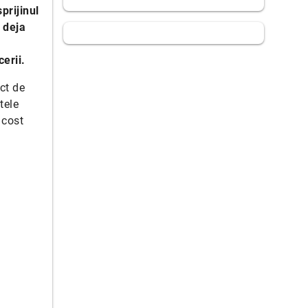
prijinul
 deja
erii.
ct de
tele
 cost