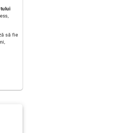
tului
ess,
ză să fie
ni,