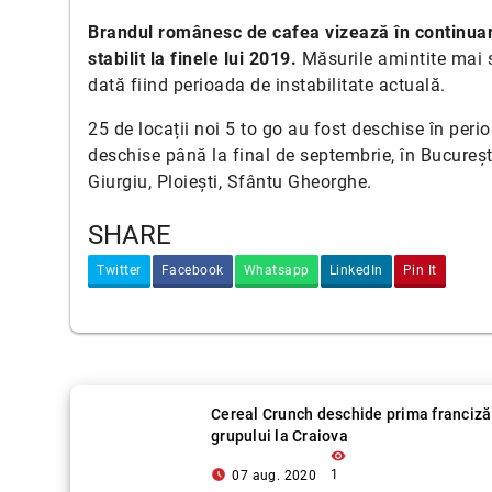
Brandul românesc de cafea vizează în continuare
stabilit la finele lui 2019.
Măsurile amintite mai s
dată fiind perioada de instabilitate actuală.
25 de locații noi 5 to go au fost deschise în peri
deschise până la final de septembrie, în București
Giurgiu, Ploiești, Sfântu Gheorghe.
SHARE
Twitter
Facebook
Whatsapp
LinkedIn
Pin It
Cereal Crunch deschide prima franciză
grupului la Craiova
visibility
access_time_filled
1
07 aug. 2020