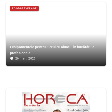
FOOD&BEVERAGE
Echipamentele pentru lucrul cu aluatul în bucătăriile
profesionale
access_time_filled
26 mart. 2026