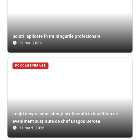
Soluții aplicate în trainingurile profesionale
access_time_filled
12 mai 2026
FOOD&BEVERAGE
Lecții despre consistență și eficiență în bucătăria de
eveniment susținute de chef Dragoș Bercea
access_time_filled
31 mart. 2026