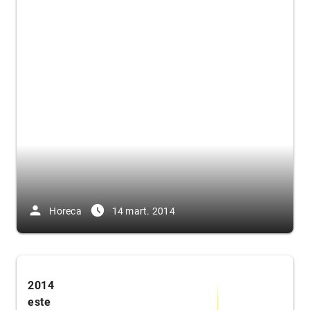
person
access_time_filled
Horeca
14 mart. 2014
2014
este