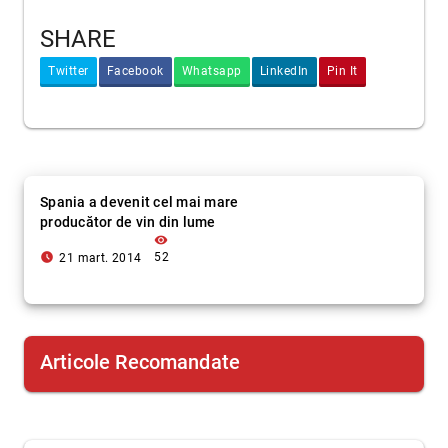
SHARE
Twitter
Facebook
Whatsapp
LinkedIn
Pin It
Spania a devenit cel mai mare
producător de vin din lume
visibility
access_time_filled
52
21 mart. 2014
Articole Recomandate