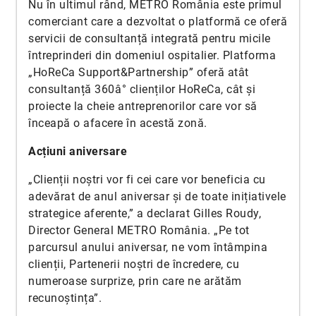
Nu în ultimul rând, METRO România este primul
comerciant care a dezvoltat o platformă ce oferă
servicii de consultanță integrată pentru micile
întreprinderi din domeniul ospitalier. Platforma
„HoReCa Support&Partnership” oferă atât
consultanță 360â° clienților HoReCa, cât și
proiecte la cheie antreprenorilor care vor să
înceapă o afacere în acestă zonă.
Acțiuni aniversare
„Clienții noștri vor fi cei care vor beneficia cu
adevărat de anul aniversar și de toate inițiativele
strategice aferente,” a declarat Gilles Roudy,
Director General METRO România. „Pe tot
parcursul anului aniversar, ne vom întâmpina
clienții, Partenerii noștri de încredere, cu
numeroase surprize, prin care ne arătăm
recunoștința”.