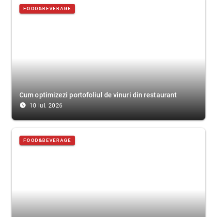
FOOD&BEVERAGE
Cum optimizezi portofoliul de vinuri din restaurant
access_time_filled
10 iul. 2026
FOOD&BEVERAGE