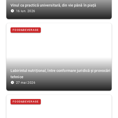
Vinul ca practică universitară, din vie până în piață
access_time_filled
16 iun. 2026
FOOD&BEVERAGE
Labirintul nutrițional, între conformare juridică și provocări
tehnice
access_time_filled
27 mai 2026
FOOD&BEVERAGE