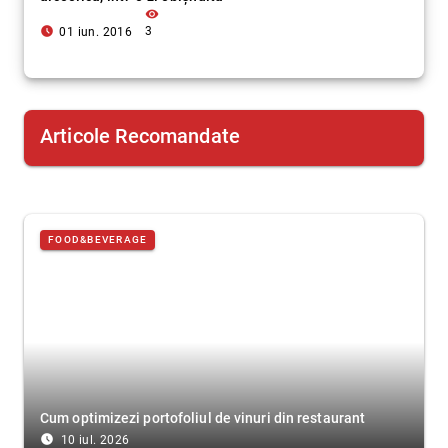
visibility
access_time_filled
3
01 iun. 2016
Articole Recomandate
FOOD&BEVERAGE
Cum optimizezi portofoliul de vinuri din restaurant
access_time_filled
10 iul. 2026