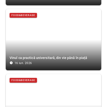
FOOD&BEVERAGE
Vinul ca practică universitară, din vie până în piață
access_time_filled
16 iun. 2026
FOOD&BEVERAGE