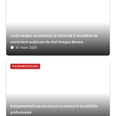
Lecții despre consistență și eficiență în bucătăria de
eveniment susținute de chef Dragoș Bercea
access_time_filled
31 mart. 2026
FOOD&BEVERAGE
Echipamentele pentru lucrul cu aluatul în bucătăriile
profesionale