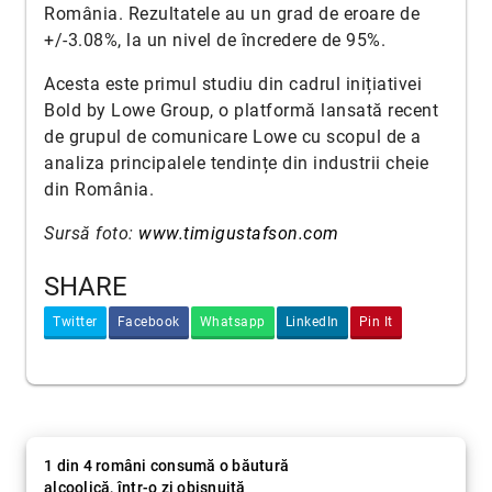
România. Rezultatele au un grad de eroare de
+/-3.08%, la un nivel de încredere de 95%.
Acesta este primul studiu din cadrul inițiativei
Bold by Lowe Group, o platformă lansată recent
de grupul de comunicare Lowe cu scopul de a
analiza principalele tendințe din industrii cheie
din România.
Sursă foto:
www.timigustafson.com
SHARE
Twitter
Facebook
Whatsapp
LinkedIn
Pin It
1 din 4 români consumă o băutură
alcoolică, într-o zi obișnuită