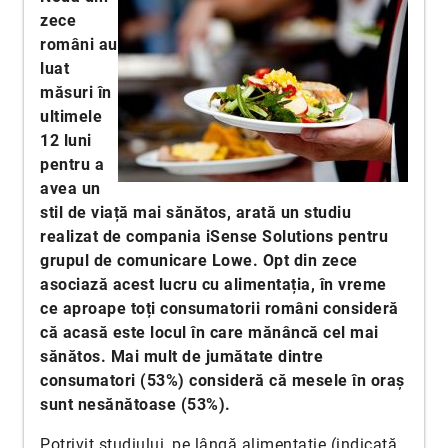
zece
români au
luat
măsuri în
ultimele
12 luni
pentru a
avea un
stil de viață mai sănătos, arată un studiu
realizat de compania iSense Solutions pentru
grupul de comunicare Lowe. Opt din zece
asociază acest lucru cu alimentația, în vreme
ce aproape toți consumatorii români consideră
că acasă este locul în care mănâncă cel mai
sănătos. Mai mult de jumătate dintre
consumatori (53%) consideră că mesele în oraș
sunt nesănătoase (53%).
Potrivit studiului, pe lângă alimentație (indicată