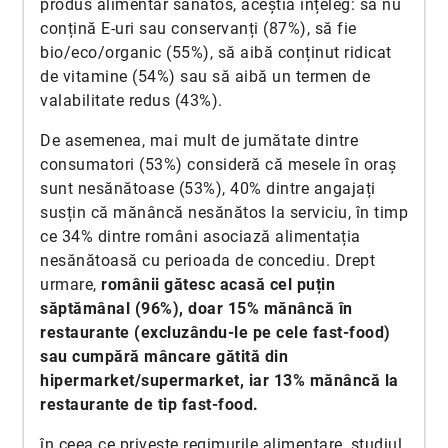
produs alimentar sănătos, aceștia înțeleg: să nu
conțină E-uri sau conservanți (87%), să fie
bio/eco/organic (55%), să aibă conținut ridicat
de vitamine (54%) sau să aibă un termen de
valabilitate redus (43%).
De asemenea, mai mult de jumătate dintre
consumatori (53%) consideră că mesele în oraș
sunt nesănătoase (53%), 40% dintre angajați
susțin că mănâncă nesănătos la serviciu, în timp
ce 34% dintre români asociază alimentația
nesănătoasă cu perioada de concediu. Drept
urmare,
românii gătesc acasă cel puțin
săptămânal (96%), doar 15% mănâncă în
restaurante (excluzându-le pe cele fast-food)
sau cumpără mâncare gătită din
hipermarket/supermarket, iar 13% mănâncă la
restaurante de tip fast-food.
în ceea ce privește regimurile alimentare, studiul