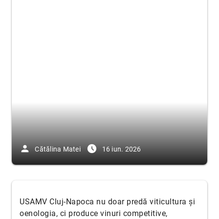
person
access_time_filled
Cătălina Matei
16 iun. 2026
USAMV Cluj-Napoca nu doar predă viticultura și
oenologia, ci produce vinuri competitive,