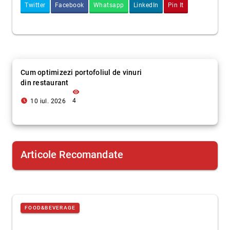
Twitter
Facebook
Whatsapp
LinkedIn
Pin It
Cum optimizezi portofoliul de vinuri
din restaurant
visibility
access_time_filled
4
10 iul. 2026
Articole Recomandate
FOOD&BEVERAGE