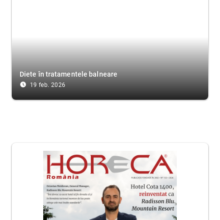
Diete în tratamentele balneare
access_time_filled
19 feb. 2026