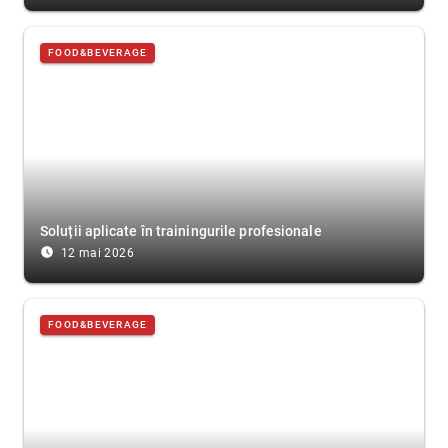
FOOD&BEVERAGE
Soluții aplicate în trainingurile profesionale
access_time_filled
12 mai 2026
FOOD&BEVERAGE