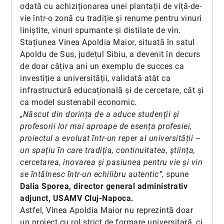
odată cu achiziționarea unei plantații de viță-de-
vie într-o zonă cu tradiție și renume pentru vinuri
liniștite, vinuri spumante și distilate de vin.
Stațiunea Vinea Apoldia Maior, situată în satul
Apoldu de Sus, județul Sibiu, a devenit în decurs
de doar câțiva ani un exemplu de succes ca
investiție a universității, validată atât ca
infrastructură educațională și de cercetare, cât și
ca model sustenabil economic.
„Născut din dorința de a aduce studenții și
profesorii lor mai aproape de esența profesiei,
proiectul a evoluat într-un reper al universității –
un spațiu în care tradiția, continuitatea, știința,
cercetarea, inovarea și pasiunea pentru vie și vin
se întâlnesc într-un echilibru autentic”,
spune
Dalia Sporea, director general administrativ
adjunct, USAMV Cluj-Napoca.
Astfel, Vinea Apoldia Maior nu reprezintă doar
un proiect cu rol strict de formare universitară, ci