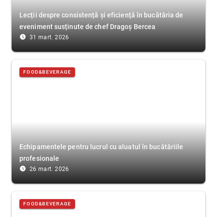
Lecții despre consistență și eficiență în bucătăria de
eveniment susținute de chef Dragoș Bercea
access_time_filled
31 mart. 2026
FOOD&BEVERAGE
Echipamentele pentru lucrul cu aluatul în bucătăriile
profesionale
access_time_filled
26 mart. 2026
FOOD&BEVERAGE