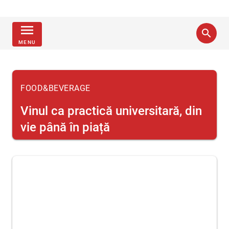
menu
search
MENU
FOOD&BEVERAGE
Vinul ca practică universitară, din
vie până în piață