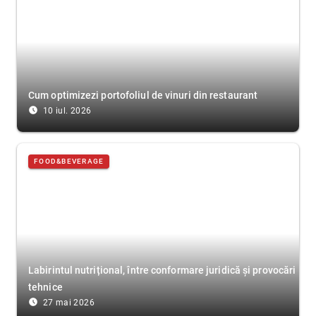
Cum optimizezi portofoliul de vinuri din restaurant
access_time_filled
10 iul. 2026
FOOD&BEVERAGE
Labirintul nutrițional, între conformare juridică și provocări
tehnice
access_time_filled
27 mai 2026