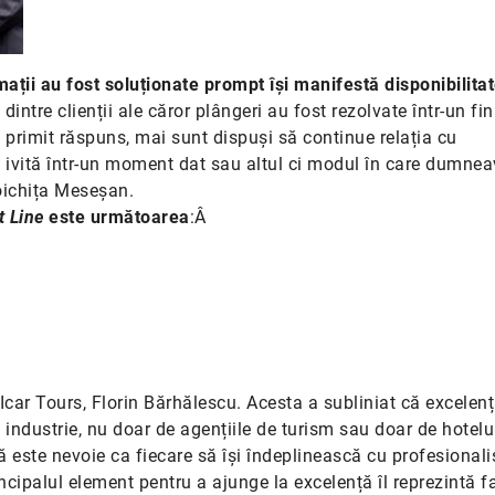
ații au fost soluționate prompt își manifestă disponibilita
dintre clienții ale căror plângeri au fost rezolvate într-un fin
u primit răspuns, mai sunt dispuși să continue relația cu
ivită într-un moment dat sau altul ci modul în care dumnea
oichița Meseșan.
t Line
este următoarea
:Â
 Icar Tours, Florin Bărhălescu. Acesta a subliniat că excelenț
 industrie, nu doar de agențiile de turism sau doar de hotelur
tă este nevoie ca fiecare să își îndeplinească cu profesional
incipalul element pentru a ajunge la excelență îl reprezintă f