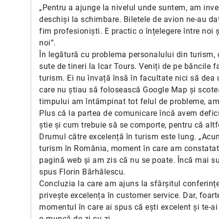
„Pentru a ajunge la nivelul unde suntem, am inves
deschiși la schimbare. Biletele de avion ne-au da
fim profesioniști. E practic o înțelegere între noi 
noi”.
În legătură cu problema personalului din turism, 
sute de tineri la Icar Tours. Veniți de pe băncile 
turism. Ei nu învață însă în facultate nici să de
care nu știau să folosească Google Map și scotea
timpului am întâmpinat tot felul de probleme, am 
Plus că la partea de comunicare încă avem deficien
știe și cum trebuie să se comporte, pentru că altf
Drumul către excelență în turism este lung. „Ac
turism în România, moment în care am constatat c
pagină web și am zis că nu se poate. Încă mai sun
spus Florin Bărhălescu.
Concluzia la care am ajuns la sfârșitul conferinț
privește excelența în customer service. Dar, foart
momentul în care ai spus că ești excelent și te-ai
o muncă de zi cu zi.