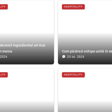
LITY
HOSPITALITY
 devenit ingredientul cel mai
n meniu
Cum păstrezi echipa unită în s
access_time_filled
. 2026
20 iul. 2026
LITY
HOSPITALITY