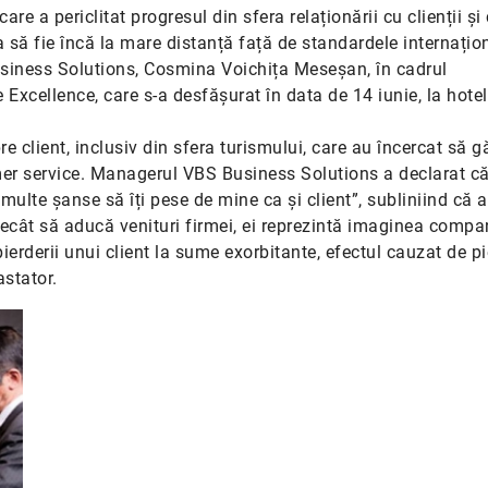
re a periclitat progresul din sfera relaționării cu clienții și
să fie încă la mare distanță față de standardele internațion
siness Solutions, Cosmina Voichița Meseșan, în cadrul
cellence, care s-a desfășurat în data de 14 iunie, la hotel
e client, inclusiv din sfera turismului, care au încercat să 
omer service. Managerul VBS Business Solutions a declarat c
multe șanse să îți pese de mine ca și client”, subliniind că a
decât să aducă venituri firmei, ei reprezintă imaginea compan
pierderii unui client la sume exorbitante, efectul cauzat de p
astator.