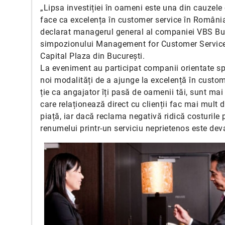
„Lipsa investiției în oameni este una din cauzele ca
face ca excelența în customer service în România 
declarat managerul general al companiei VBS Bu
simpozionului Management for Customer Service Ex
Capital Plaza din București.
La eveniment au participat companii orientate spr
noi modalități de a ajunge la excelență în cust
ție ca angajator îți pasă de oamenii tăi, sunt mai 
care relaționează direct cu clienții fac mai mult 
piață, iar dacă reclama negativă ridică costurile 
renumelui printr-un serviciu neprietenos este dev