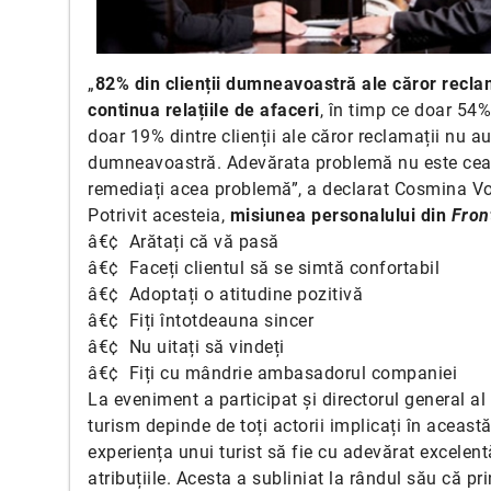
„
82% din clienții dumneavoastră ale căror reclam
continua relațiile de afaceri
, în timp ce doar 54% 
doar 19% dintre clienții ale căror reclamații nu a
dumneavoastră. Adevărata problemă nu este cea 
remediați acea problemă”, a declarat Cosmina V
Potrivit acesteia,
misiunea personalului din
Fron
â€¢ Arătați că vă pasă
â€¢ Faceți clientul să se simtă confortabil
â€¢ Adoptați o atitudine pozitivă
â€¢ Fiți întotdeauna sincer
â€¢ Nu uitați să vindeți
â€¢ Fiți cu mândrie ambasadorul companiei
La eveniment a participat și directorul general al
turism depinde de toți actorii implicați în această
experiența unui turist să fie cu adevărat excelen
atribuțiile. Acesta a subliniat la rândul său că pr