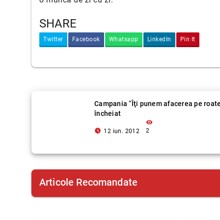
SHARE
Twitter
Facebook
Whatsapp
LinkedIn
Pin It
Campania “Îţi punem afacerea pe roate
încheiat
visibility
access_time_filled
2
12 iun. 2012
Articole Recomandate