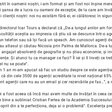
tit în oamenii noștri, i-am format și am fost noi înșine mer
t șansa de a lucra cu oameni de excepție, de la care am învă
și clienții noștri: noi nu existăm fără ei, ei călătoresc în sigu
directorul Icar Tours a declarat că „De-a lungul anilor am fo
facultății aceștia au impresia că știu să se descurce într-o ag
a un telefon sau să își facă un speach. Am cunoscut agenți d
u atlasul și căutau Nicosia prin Palma de Mallorca. De-a l
angajat absolvenți de geografie și nu știau economie, și in
țe. Și atunci tu ca manager ce faci? Îl iei și îl înveți ce tre
el nu se poate”.
um 1 an m-am apucat să fac un studiu despre ce este agenția
ă din cele 3500 de agenții acreditate la nivel național 65%
t agenții care nu au un email și cer rezervările pe fax…”, a
ei a fost aceea că încă mai avem multe de învățat în ceea ce
e bine a subliniat Cristian Fertea de la Academia Succesului:
 oprit din a te perfecționa, deja ai o problemă”. Excelența p