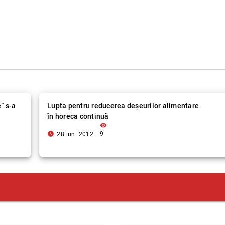
” s-a
Lupta pentru reducerea deşeurilor alimentare
în horeca continuă
visibility
access_time_filled
9
28 iun. 2012