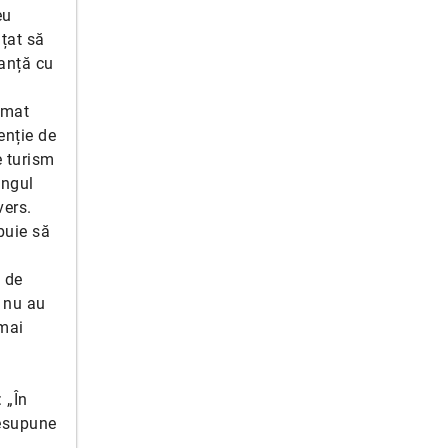
eu
țat să
ranță cu
rmat
enție de
e turism
ungul
vers.
buie să
 de
 nu au
 mai
 „În
resupune