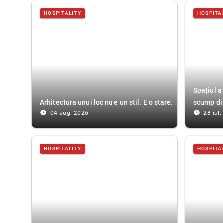
HOSPITALITY
HOSPITA
Spațiul a
Arhitectura unui loc nu e un stil. E o stare.
scump di
access_time_filled
access_time_filled
04 aug. 2026
28 iul
HOSPITALITY
HOSPITA