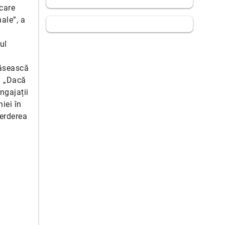
 care
ale”, a
ul
găsească
ă „Dacă
ngajații
iei în
ierderea