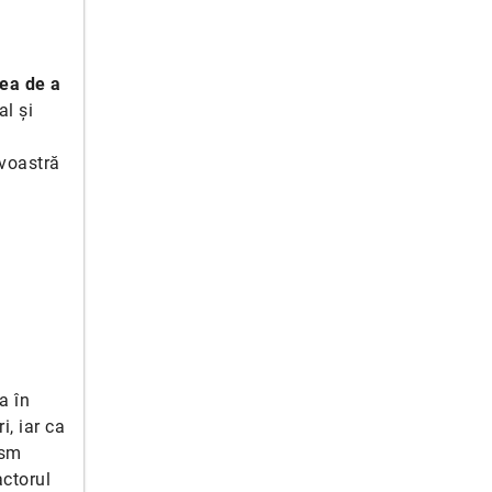
tea de a
al și
voastră
a în
i, iar ca
ism
actorul