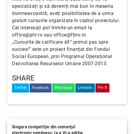
specializați și să deveniți mai bun în meseria
dumneavoastră, aveți posibilitatea de a urma
gratuit cursurile organizate în cadrul proiectului.
Cei interesați pot trimite un email la
office@ptir.ro sau office@fbro.ro
„Cursurile de calificare â€“ primul pas spre
succes!” este un proiect finanțat din Fondul
Social European, prin Programul Operațional
Dezvoltarea Resurselor Umane 2007-2013.
SHARE
Twitter
Facebook
Whatsapp
LinkedIn
Pin It
Singura competiţie din comerţul
electronic românesc, la a VI-a ediţie