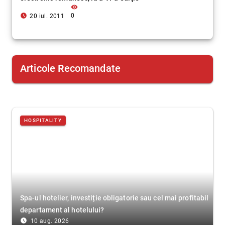
visibility
access_time_filled
0
20 iul. 2011
Articole Recomandate
HOSPITALITY
Spa-ul hotelier, investiție obligatorie sau cel mai profitabil
departament al hotelului?
access_time_filled
10 aug. 2026