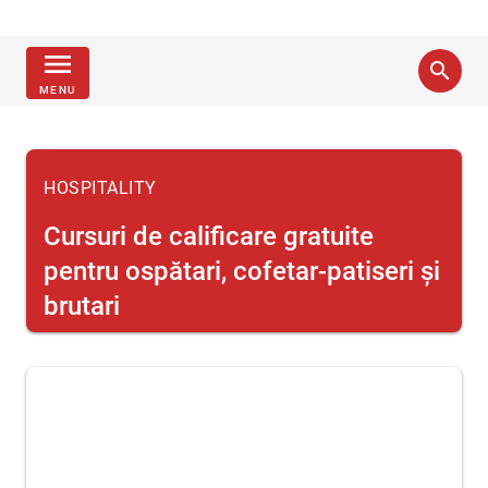
menu
search
MENU
HOSPITALITY
Cursuri de calificare gratuite
pentru ospătari, cofetar-patiseri şi
brutari