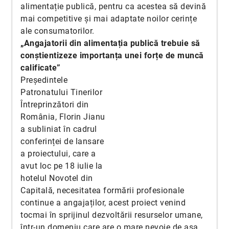
alimentație publică, pentru ca acestea să devină
mai competitive și mai adaptate noilor cerințe
ale consumatorilor.
„Angajatorii din alimentația publică trebuie să
conștientizeze importanța unei forțe de muncă
calificate”
Președintele
Patronatului Tinerilor
Întreprinzători din
România, Florin Jianu
a subliniat în cadrul
conferinței de lansare
a proiectului, care a
avut loc pe 18 iulie la
hotelul Novotel din
Capitală, necesitatea formării profesionale
continue a angajaților, acest proiect venind
tocmai în sprijinul dezvoltării resurselor umane,
într-un domeniu care are o mare nevoie de așa