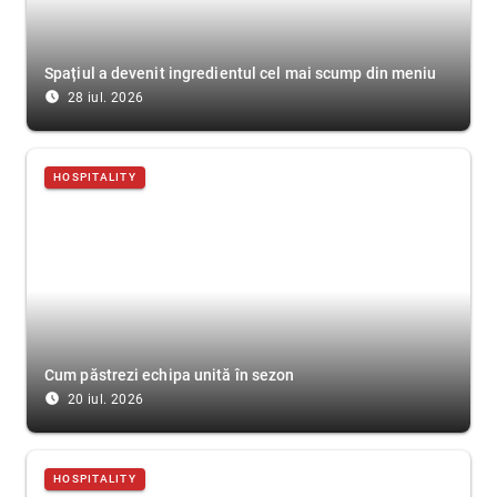
Spațiul a devenit ingredientul cel mai scump din meniu
access_time_filled
28 iul. 2026
HOSPITALITY
Cum păstrezi echipa unită în sezon
access_time_filled
20 iul. 2026
HOSPITALITY