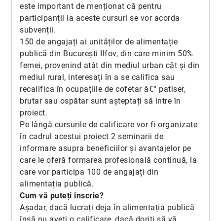
este important de menționat că pentru
participanții la aceste cursuri se vor acorda
subvenții.
150 de angajați ai unităților de alimentație
publică din București Ilfov, din care minim 50%
femei, provenind atât din mediul urban cât și din
mediul rural, interesați în a se califica sau
recalifica în ocupațiile de cofetar â€“ patiser,
brutar sau ospătar sunt așteptați să intre în
proiect.
Pe lângă cursurile de calificare vor fi organizate
în cadrul acestui proiect 2 seminarii de
informare asupra beneficiilor și avantajelor pe
care le oferă formarea profesională continuă, la
care vor participa 100 de angajați din
alimentația publică.
Cum vă puteți înscrie?
Așadar, dacă lucrați deja în alimentația publică
însă nu aveți o calificare, dacă doriți să vă