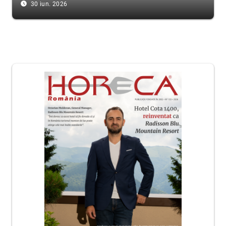
access_time_filled
30 iun. 2026