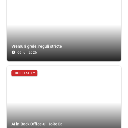
Vremuri grele, reguli stricte
access_time_filled
06 iul. 2026
HOSPITALITY
AI în Back Office-ul HoReCa