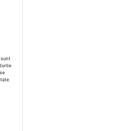
e sunt
durile
 se
tate.