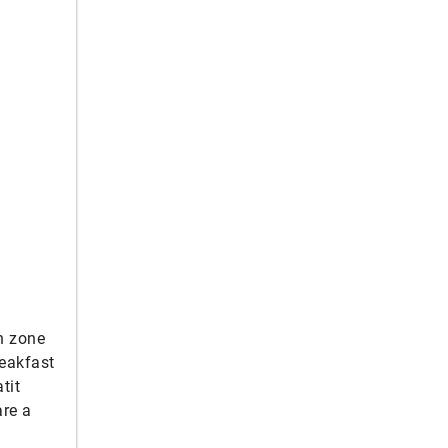
in zone
reakfast
tit
are a