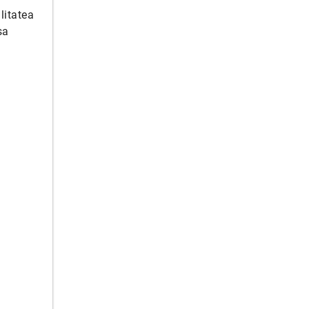
litatea
sa