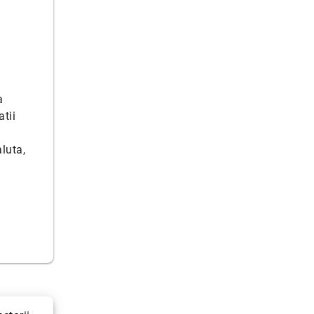
a
tii
luta,