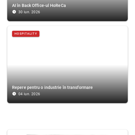
AI în Back Office-ul HoReCa
access_time_filled
30 iun. 2026
HOSPITALITY
Repere pentru o industrie în transformare
access_time_filled
04 iun. 2026