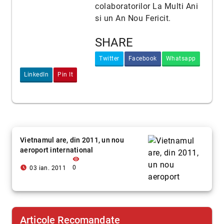
colaboratorilor La Multi Ani
si un An Nou Fericit.
SHARE
Twitter
Facebook
Whatsapp
LinkedIn
Pin It
Vietnamul are, din 2011, un nou
aeroport international
visibility
access_time_filled
0
03 ian. 2011
Articole Recomandate