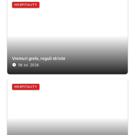
HOSPITALITY
Vremuri grele, reguli stricte
access_time_filled
06 iul. 2026
HOSPITALITY