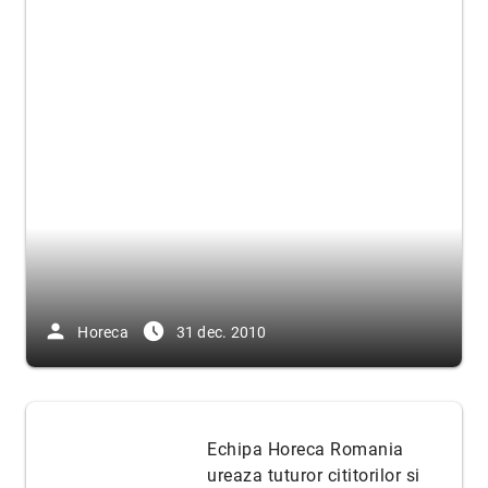
person
access_time_filled
Horeca
31 dec. 2010
Echipa Horeca Romania
ureaza tuturor cititorilor si