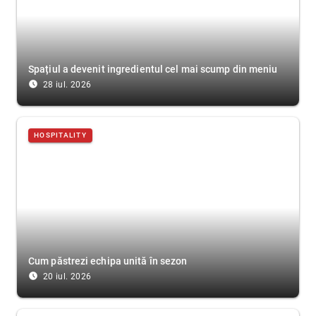
Spațiul a devenit ingredientul cel mai scump din meniu
access_time_filled
28 iul. 2026
HOSPITALITY
Cum păstrezi echipa unită în sezon
access_time_filled
20 iul. 2026