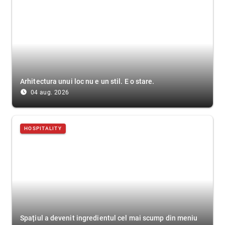
Arhitectura unui loc nu e un stil. E o stare.
access_time_filled
04 aug. 2026
HOSPITALITY
Spațiul a devenit ingredientul cel mai scump din meniu