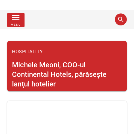
menu
search
MENU
HOSPITALITY
Michele Meoni, COO-ul
Continental Hotels, părăseşte
lanţul hotelier