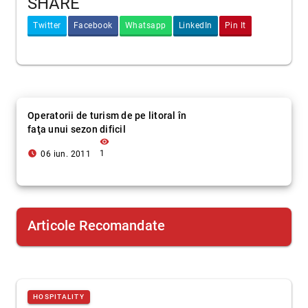
SHARE
Twitter
Facebook
Whatsapp
LinkedIn
Pin It
Operatorii de turism de pe litoral în
faţa unui sezon dificil
visibility
access_time_filled
1
06 iun. 2011
Articole Recomandate
HOSPITALITY