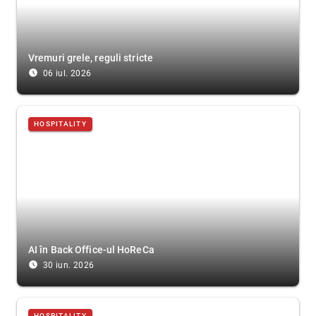
Vremuri grele, reguli stricte
access_time_filled
06 iul. 2026
HOSPITALITY
AI în Back Office-ul HoReCa
access_time_filled
30 iun. 2026
HOSPITALITY