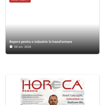
Repere pentru o industrie în transformare
access_time_filled
04 iun. 2026