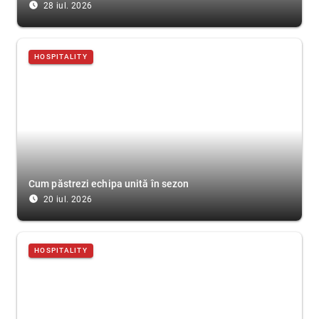
access_time_filled
28 iul. 2026
HOSPITALITY
Cum păstrezi echipa unită în sezon
access_time_filled
20 iul. 2026
HOSPITALITY