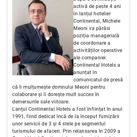
activă de peste 4 ani
în lanțul hotelier
Continental, Michele
Meoni va părăsi
poziția managerială
de coordonare a
activităților operative
ale companiei.
Continental Hotels a
anunțat în
comunicatul de presă
că îi mulțumește domnului Meoni pentru
colaborare și îi dorește mult succes în
demersurile sale viitoare.
Lanțul Continental Hotels a fost înființat în anul
1991, fiind dedicat încă de la început furnizării
unor servicii de 3 și 4 stele pe segmentul
turismului de afaceri. Prin relansarea în 2009 a