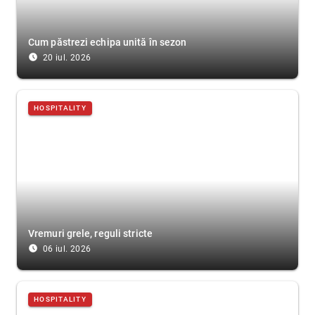
Cum păstrezi echipa unită în sezon
access_time_filled
20 iul. 2026
HOSPITALITY
Vremuri grele, reguli stricte
access_time_filled
06 iul. 2026
HOSPITALITY