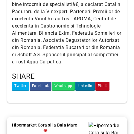
bine intocmit de specialistiâ€, a declarat Catalin
Paduraru de la Vinexpert. Partenerii Premiilor de
excelenta Vinul.Ro au fost: AROMA, Centrul de
excelenta in Gastronomie si Tehnologie
Alimentara, Bilancia Exim, Federatia Somelierilor
din Romania, Asociatia Degustatorilor Autorizati
din Romania, Federatia Bucatarilor din Romania
si Schott AG. Sponsorul principal al competitiei
a fost Aqua Carpatica.
SHARE
Twitter
Facebook
Whatsapp
LinkedIn
Pin It
Hipermarket Cora si la Baia Mare
visibility