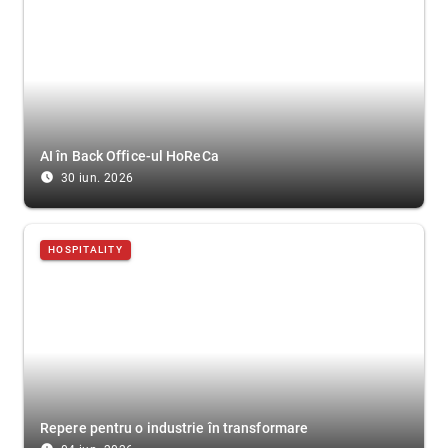
AI în Back Office-ul HoReCa
access_time_filled
30 iun. 2026
HOSPITALITY
Repere pentru o industrie în transformare