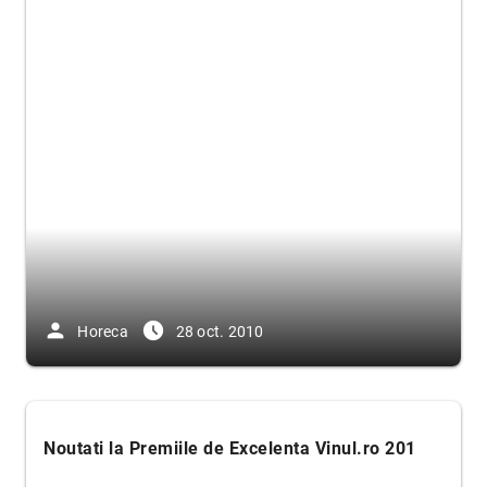
person
access_time_filled
Horeca
28 oct. 2010
Noutati la Premiile de Excelen
ta Vinul.ro 201