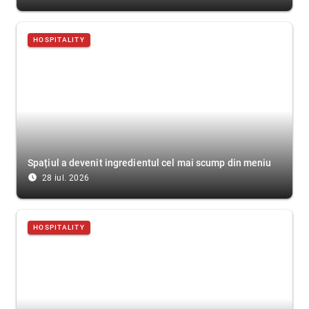
HOSPITALITY
Spațiul a devenit ingredientul cel mai scump din meniu
access_time_filled
28 iul. 2026
HOSPITALITY