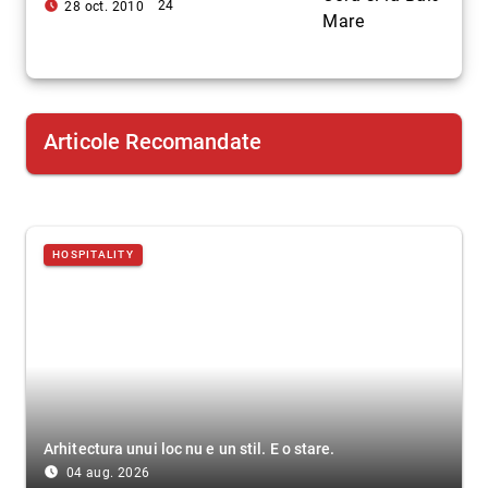
access_time_filled
24
28 oct. 2010
Articole Recomandate
HOSPITALITY
Arhitectura unui loc nu e un stil. E o stare.
access_time_filled
04 aug. 2026