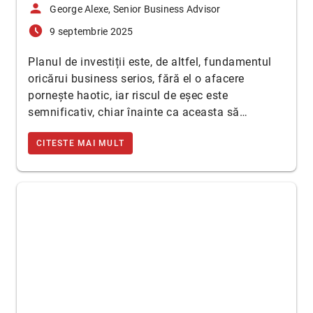
person
George Alexe, Senior Business Advisor
access_time_filled
9 septembrie 2025
Planul de investiții este, de altfel, fundamentul
oricărui business serios, fără el o afacere
pornește haotic, iar riscul de eșec este
semnificativ, chiar înainte ca aceasta să…
CITESTE MAI MULT