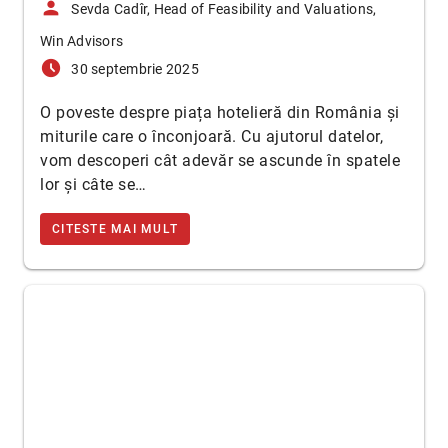
person
Sevda Cadîr, Head of Feasibility and Valuations,
Win Advisors
access_time_filled
30 septembrie 2025
O poveste despre piața hotelieră din România și
miturile care o înconjoară. Cu ajutorul datelor,
vom descoperi cât adevăr se ascunde în spatele
lor și câte se…
CITESTE MAI MULT