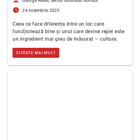
person
George Alexe, Senior Business Advisor
access_time_filled
24 noiembrie 2025
Ceea ce face diferența între un loc care
funcționează bine și unul care devine reper este
un ingredient mai greu de măsurat — cultura.
CITESTE MAI MULT