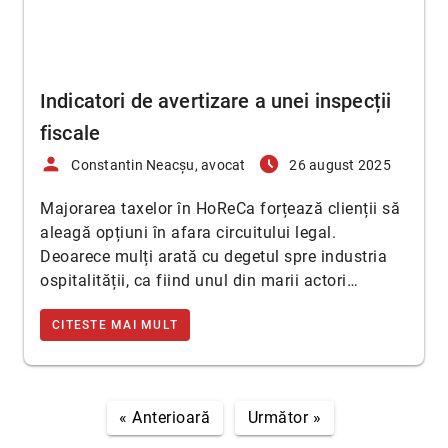
Indicatori de avertizare a unei inspecții
fiscale
person
access_time_filled
Constantin Neacșu, avocat
26 august 2025
Majorarea taxelor în HoReCa forțează clienții să
aleagă opțiuni în afara circuitului legal.
Deoarece mulți arată cu degetul spre industria
ospitalității, ca fiind unul din marii actori…
CITESTE MAI MULT
« Anterioară
Următor »