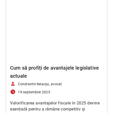
Cum să profiți de avantajele legislative
actuale
person
Constantin Neacșu, avocat
access_time_filled
19 septembrie 2025
Valorificarea avantajelor fiscale în 2025 devine
esențială pentru a rămâne competitiv și