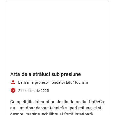
Arta de a străluci sub presiune
person
Larisa Ile, profesor, fondator Edu4Tourism
access_time_filled
24 noiembrie 2025
Competițiile internaționale din domeniul HoReCa
nu sunt doar despre tehnică și perfecțiune, ci și
despre imagine, echilibru și forță interioară.