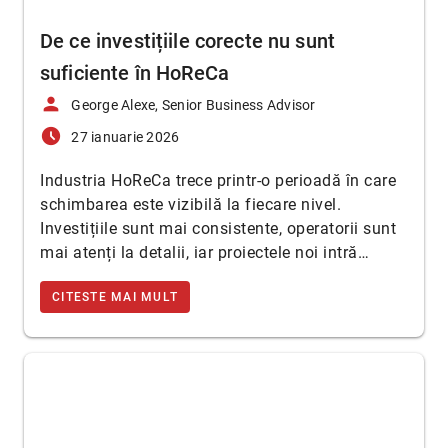
De ce investițiile corecte nu sunt
suficiente în HoReCa
person
George Alexe, Senior Business Advisor
access_time_filled
27 ianuarie 2026
Industria HoReCa trece printr-o perioadă în care
schimbarea este vizibilă la fiecare nivel.
Investițiile sunt mai consistente, operatorii sunt
mai atenți la detalii, iar proiectele noi intră…
CITESTE MAI MULT