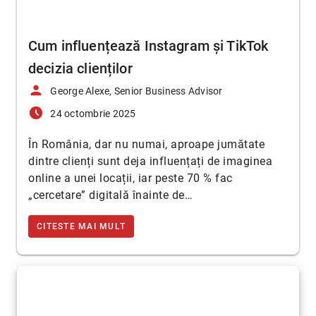
Cum influențează Instagram și TikTok
decizia clienților
person
George Alexe, Senior Business Advisor
access_time_filled
24 octombrie 2025
În România, dar nu numai, aproape jumătate
dintre clienți sunt deja influențați de imaginea
online a unei locații, iar peste 70 % fac
„cercetare” digitală înainte de…
CITESTE MAI MULT