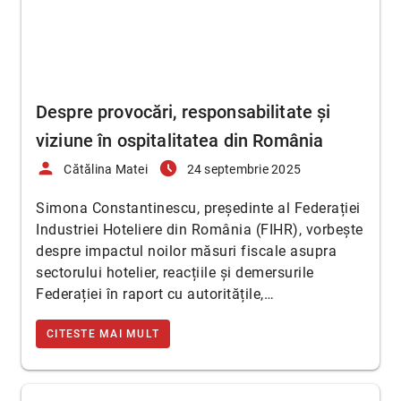
Despre provocări, responsabilitate și
viziune în ospitalitatea din România
person
access_time_filled
Cătălina Matei
24 septembrie 2025
Simona Constantinescu, președinte al Federației
Industriei Hoteliere din România (FIHR), vorbește
despre impactul noilor măsuri fiscale asupra
sectorului hotelier, reacțiile și demersurile
Federației în raport cu autoritățile,…
CITESTE MAI MULT