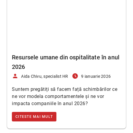
Resursele umane din ospitalitate în anul
2026
person
access_time_filled
Aida Chivu, specialist HR
9 ianuarie 2026
Suntem pregătiți să facem față schimbărilor ce
ne vor modela comportamentele și ne vor
impacta companiile în anul 2026?
CITESTE MAI MULT