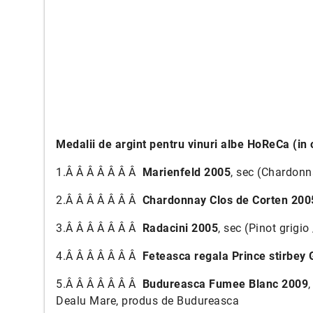
Medalii de argint pentru vinuri albe HoReCa (in 
1.Â Â Â Â Â Â Â
Marienfeld 2005
, sec (Chardon
2.Â Â Â Â Â Â Â
Chardonnay Clos de Corten 200
3.Â Â Â Â Â Â Â
Radacini 2005
, sec (Pinot grig
4.Â Â Â Â Â Â Â
Feteasca regala Prince stirbey 
5.Â Â Â Â Â Â Â
Budureasca Fumee Blanc 2009
Dealu Mare, produs de Budureasca