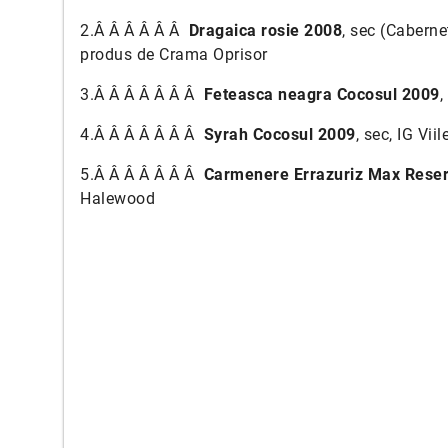
2.Â Â Â Â Â Â
Dragaica rosie 2008
, sec (Caberne
produs de Crama Oprisor
3.Â Â Â Â Â Â Â
Feteasca neagra Cocosul 2009
,
4.Â Â Â Â Â Â Â
Syrah Cocosul 2009
, sec, IG Vi
5.Â Â Â Â Â Â Â
Carmenere Errazuriz Max Rese
Halewood