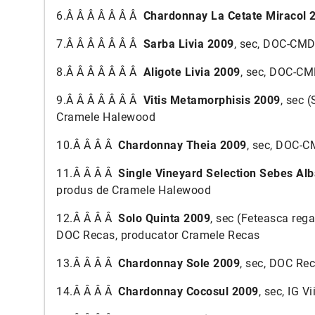
6.Â Â Â Â Â Â Â
Chardonnay La Cetate Miracol 
7.Â Â Â Â Â Â Â
Sarba Livia 2009
, sec, DOC-CMD
8.Â Â Â Â Â Â Â
Aligote Livia 2009
, sec, DOC-CM
9.Â Â Â Â Â Â Â
Vitis Metamorphisis 2009
, sec 
Cramele Halewood
10.Â Â Â Â
Chardonnay Theia 2009
, sec, DOC-
11.Â Â Â Â
Single Vineyard Selection Sebes Al
produs de Cramele Halewood
12.Â Â Â Â
Solo Quinta 2009
, sec (Feteasca reg
DOC Recas, producator Cramele Recas
13.Â Â Â Â
Chardonnay Sole 2009
, sec, DOC Re
14.Â Â Â Â
Chardonnay Cocosul 2009
, sec, IG 