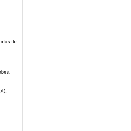
rodus de
ebes,
t),