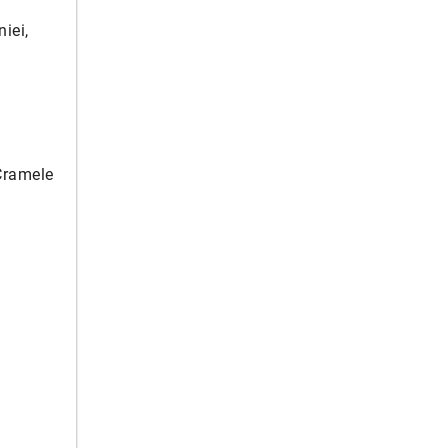
iei,
 Cramele