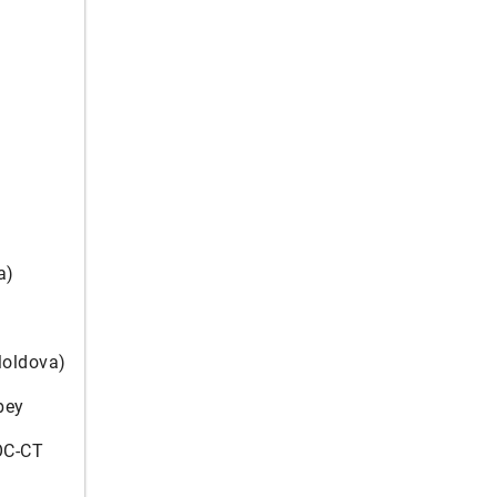
a)
Moldova)
bey
DOC-CT