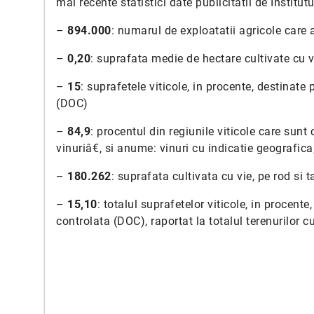
mai recente statistici date publicitatii de Institut
–
894.000
: numarul de exploatatii agricole care a
–
0,20
: suprafata medie de hectare cultivate cu v
–
15
: suprafetele viticole, in procente, destinate
(DOC)
–
84,9
: procentul din regiunile viticole care sunt
vinuriâ€, si anume: vinuri cu indicatie geografica;
–
180.262
: suprafata cultivata cu vie, pe rod si t
–
15,10
: totalul suprafetelor viticole, in procent
controlata (DOC), raportat la totalul terenurilor c