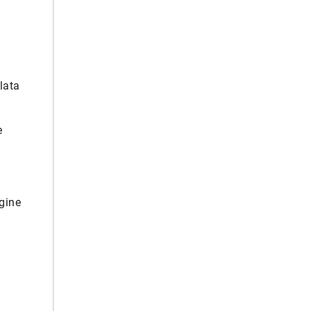
lata
e
igine