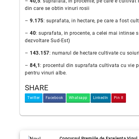
–
40,5
: suprafata, in procente, pe care e cultivat
din care se obtin vinuri rosii
–
9.175
: suprafata, in hectare, pe care a fost cu
–
40
: suprafata, in procente, a celei mai intinse 
dezvoltare Sud-Est)
–
143.157
: numarul de hectare cultivate cu soiuri
–
84,1
: procentul din suprafata cultivata cu vie p
pentru vinuri albe.
SHARE
Twitter
Facebook
Whatsapp
LinkedIn
Pin It
Concursul Premiile de Excelenta Vinul.r