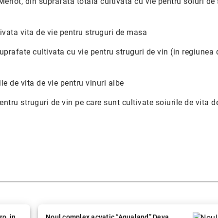
 Merlot, din suprafata totala cultivata cu vie pentru soiuri de 
ltivata vita de vie pentru struguri de masa
suprafate cultivata cu vie pentru struguri de vin (in regiunea 
le de vita de vie pentru vinuri albe
entru struguri de vin pe care sunt cultivate soiurile de vita d
o, in
Noul complex acvatic “Aqualand” Deva