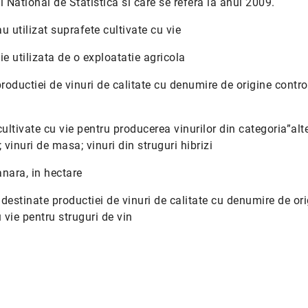
ul National de Statistica si care se refera la anul 2009.
u utilizat suprafete cultivate cu vie
ie utilizata de o exploatatie agricola
 productiei de vinuri de calitate cu denumire de origine contro
 cultivate cu vie pentru producerea vinurilor din categoria”alt
 vinuri de masa; vinuri din struguri hibrizi
anara, in hectare
e, destinate productiei de vinuri de calitate cu denumire de or
u vie pentru struguri de vin