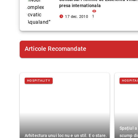
presa internationala
visibility
access_time_filled
1
17 dec. 2010
Articole Recomandate
HOSPITALITY
HOSPITA
Spațiul a
Arhitectura unui loc nu e un stil. E o stare.
scump di