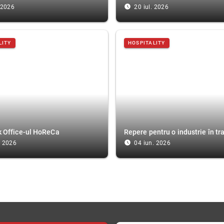
access_time_filled
. 2026
20 iul. 2026
LITY
HOSPITALITY
k Office-ul HoReCa
Repere pentru o industrie în t
access_time_filled
. 2026
04 iun. 2026