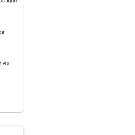
struguri
de
e vie