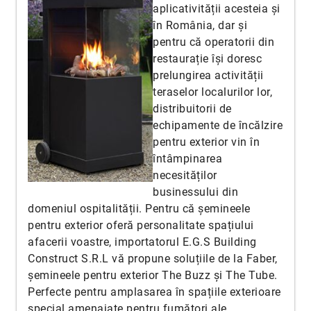
aplicativității acesteia și
în România, dar și
pentru că operatorii din
restaurație își doresc
prelungirea activității
teraselor localurilor lor,
distribuitorii de
echipamente de încălzire
pentru exterior vin în
întâmpinarea
necesităților
businessului din
domeniul ospitalității. Pentru că șemineele
pentru exterior oferă personalitate spațiului
afacerii voastre, importatorul E.G.S Building
Construct S.R.L vă propune soluțiile de la Faber,
șemineele pentru exterior The Buzz și The Tube.
Perfecte pentru amplasarea în spațiile exterioare
special amenajate pentru fumători ale