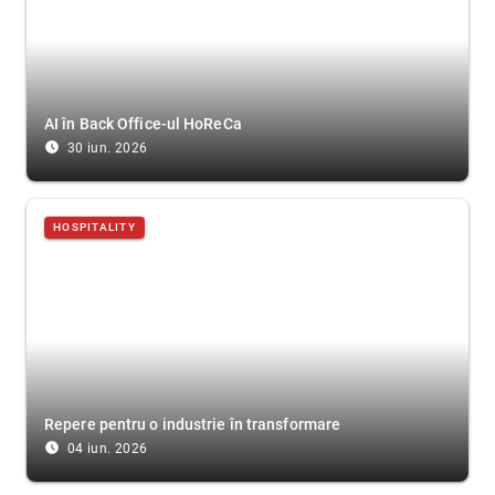
AI în Back Office-ul HoReCa
access_time_filled
30 iun. 2026
HOSPITALITY
Repere pentru o industrie în transformare
access_time_filled
04 iun. 2026