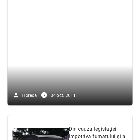
person
access_time_filled
Horeca
04 oct. 2011
Din cauza legislației
împotriva fumatului și a