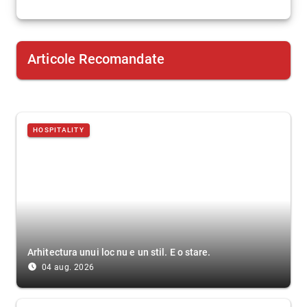
Articole Recomandate
HOSPITALITY
Arhitectura unui loc nu e un stil. E o stare.
access_time_filled
04 aug. 2026