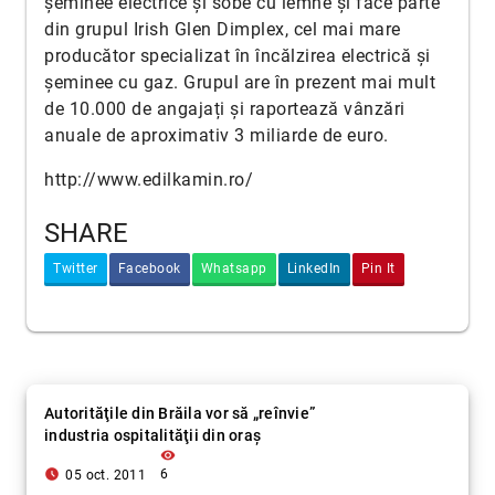
șeminee electrice și sobe cu lemne și face parte
din grupul Irish Glen Dimplex, cel mai mare
producător specializat în încălzirea electrică și
șeminee cu gaz. Grupul are în prezent mai mult
de 10.000 de angajați și raportează vânzări
anuale de aproximativ 3 miliarde de euro.
http://www.edilkamin.ro/
SHARE
Twitter
Facebook
Whatsapp
LinkedIn
Pin It
Autorităţile din Brăila vor să „reînvie”
industria ospitalităţii din oraş
visibility
access_time_filled
6
05 oct. 2011