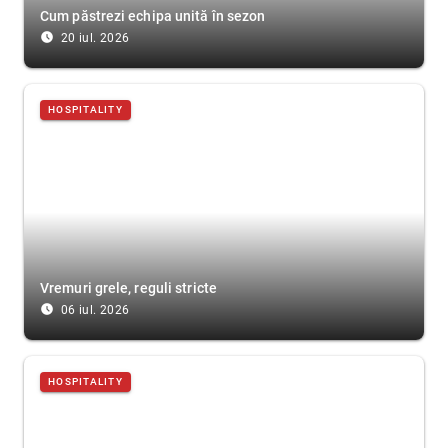
Cum păstrezi echipa unită în sezon
access_time_filled
20 iul. 2026
HOSPITALITY
Vremuri grele, reguli stricte
access_time_filled
06 iul. 2026
HOSPITALITY