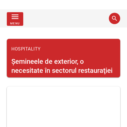
menu
search
MENU
HOSPITALITY
Şemineele de exterior, o
necesitate în sectorul restauraţiei