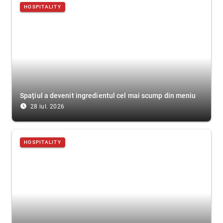
HOSPITALITY
Spațiul a devenit ingredientul cel mai scump din meniu
access_time_filled
28 iul. 2026
HOSPITALITY