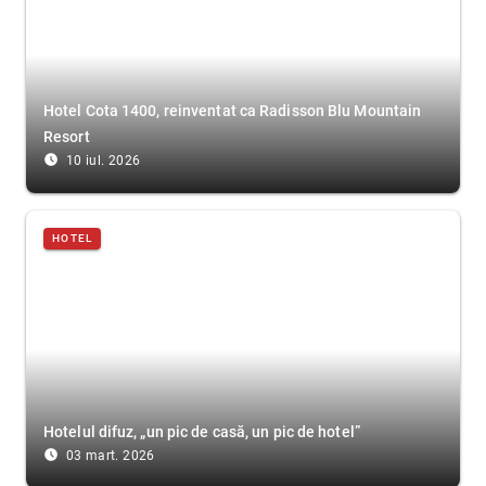
Hotel Cota 1400, reinventat ca Radisson Blu Mountain
Resort
access_time_filled
10 iul. 2026
HOTEL
Hotelul difuz, „un pic de casă, un pic de hotel”
access_time_filled
03 mart. 2026