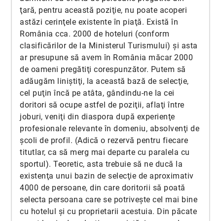
ţară, pentru această poziţie, nu poate acoperi
astăzi cerinţele existente în piaţă. Există în
România cca. 2000 de hoteluri (conform
clasificărilor de la Ministerul Turismului) şi asta
ar presupune să avem în România măcar 2000
de oameni pregătiţi corespunzător. Putem să
adăugăm liniştiţi, la această bază de selecţie,
cel puţin încă pe atâta, gândindu-ne la cei
doritori să ocupe astfel de poziţii, aflaţi între
joburi, veniţi din diaspora după experienţe
profesionale relevante în domeniu, absolvenţi de
şcoli de profil. (Adică o rezervă pentru fiecare
titutlar, ca să merg mai departe cu paralela cu
sportul). Teoretic, asta trebuie să ne ducă la
existenţa unui bazin de selecţie de aproximativ
4000 de persoane, din care doritorii să poată
selecta persoana care se potriveşte cel mai bine
cu hotelul şi cu proprietarii acestuia. Din păcate