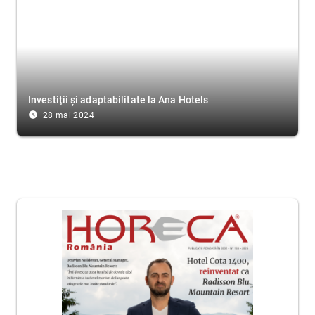
Investiții și adaptabilitate la Ana Hotels
access_time_filled
28 mai 2024