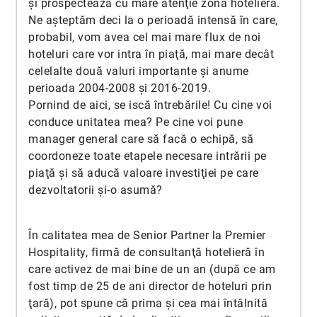
şi prospectează cu mare atenţie zona hotelieră.
Ne aşteptăm deci la o perioadă intensă în care,
probabil, vom avea cel mai mare flux de noi
hoteluri care vor intra în piaţă, mai mare decât
celelalte două valuri importante şi anume
perioada 2004-2008 şi 2016-2019.
Pornind de aici, se iscă întrebările! Cu cine voi
conduce unitatea mea? Pe cine voi pune
manager general care să facă o echipă, să
coordoneze toate etapele necesare intrării pe
piaţă şi să aducă valoare investiţiei pe care
dezvoltatorii şi-o asumă?
În calitatea mea de Senior Partner la Premier
Hospitality, firmă de consultanţă hotelieră în
care activez de mai bine de un an (după ce am
fost timp de 25 de ani director de hoteluri prin
ţară), pot spune că prima şi cea mai întâlnită