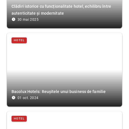
Clădiri istorice cu funcționalitate hotel, echilibru între
autenticitate și modernitate
access_time_filled
30 mai 2025
HOTEL
Bacolux Hotels: Reușitele unui business de familie
access_time_filled
01 oct. 2024
HOTEL