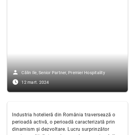
person
Călin Ile, Senior Partner, Premier Hospitality
access_time_filled
12 mart. 2024
Industria hotelieră din România traversează o
perioadă activă, o perioadă caracterizată prin
dinamism şi dezvoltare. Lucru surprinzător