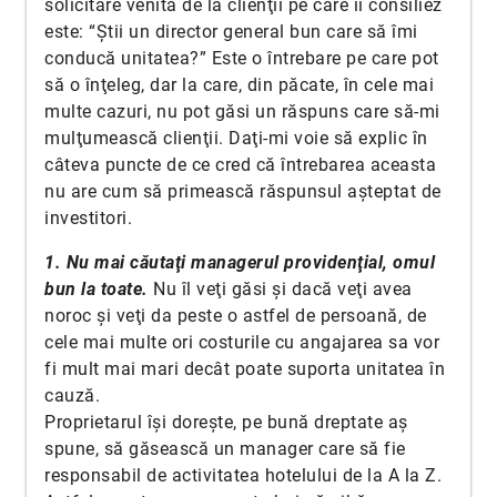
solicitare venită de la clienţii pe care îi consiliez
este: “Ştii un director general bun care să îmi
conducă unitatea?” Este o întrebare pe care pot
să o înţeleg, dar la care, din păcate, în cele mai
multe cazuri, nu pot găsi un răspuns care să-mi
mulţumească clienţii. Daţi-mi voie să explic în
câteva puncte de ce cred că întrebarea aceasta
nu are cum să primească răspunsul aşteptat de
investitori.
1. Nu mai căutaţi managerul providenţial, omul
bun la toate.
Nu îl veţi găsi şi dacă veţi avea
noroc şi veţi da peste o astfel de persoană, de
cele mai multe ori costurile cu angajarea sa vor
fi mult mai mari decât poate suporta unitatea în
cauză.
Proprietarul îşi doreşte, pe bună dreptate aş
spune, să găsească un manager care să fie
responsabil de activitatea hotelului de la A la Z.