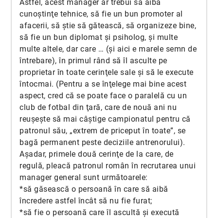
Astfel, acest manager ar trebui să aibă
cunoştinţe tehnice, să fie un bun promoter al
afacerii, să ştie să gătească, să organizeze bine,
să fie un bun diplomat şi psiholog, şi multe
multe altele, dar care … (şi aici e marele semn de
întrebare), în primul rând să îl asculte pe
proprietar în toate cerinţele sale şi să le execute
întocmai. (Pentru a se înţelege mai bine acest
aspect, cred că se poate face o paralelă cu un
club de fotbal din ţară, care de nouă ani nu
reuşeşte să mai câştige campionatul pentru că
patronul său, „extrem de priceput în toate”, se
bagă permanent peste deciziile antrenorului).
Așadar, primele două cerinţe de la care, de
regulă, pleacă patronul român în recrutarea unui
manager general sunt următoarele:
*să găsească o persoană în care să aibă
încredere astfel încât să nu fie furat;
*să fie o persoană care îl ascultă şi execută