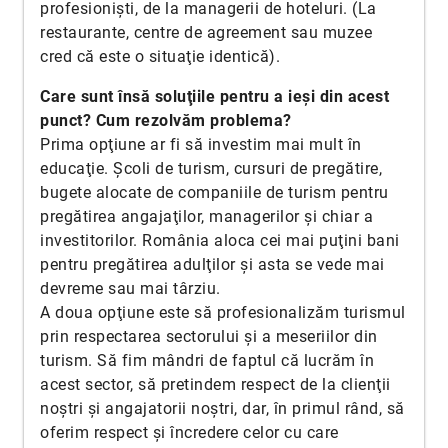
profesionişti, de la managerii de hoteluri. (La
restaurante, centre de agreement sau muzee
cred că este o situaţie identică).
Care sunt însă soluţiile pentru a ieşi din acest
punct? Cum rezolvăm problema?
Prima opţiune ar fi să investim mai mult în
educaţie. Şcoli de turism, cursuri de pregătire,
bugete alocate de companiile de turism pentru
pregătirea angajaţilor, managerilor şi chiar a
investitorilor. România aloca cei mai puţini bani
pentru pregătirea adulţilor şi asta se vede mai
devreme sau mai târziu.
A doua opţiune este să profesionalizăm turismul
prin respectarea sectorului şi a meseriilor din
turism. Să fim mândri de faptul că lucrăm în
acest sector, să pretindem respect de la clienţii
noştri şi angajatorii noștri, dar, în primul rând, să
oferim respect şi încredere celor cu care