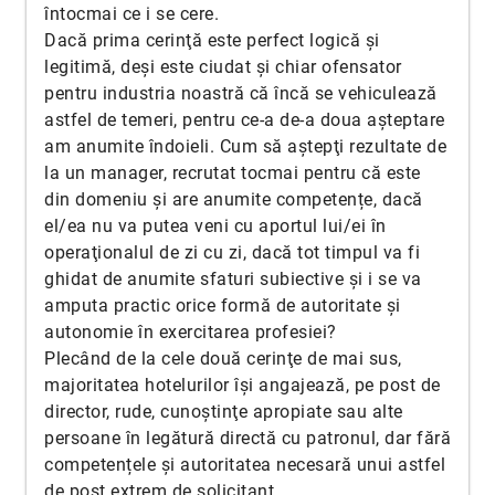
întocmai ce i se cere.
Dacă prima cerinţă este perfect logică şi
legitimă, deşi este ciudat şi chiar ofensator
pentru industria noastră că încă se vehiculează
astfel de temeri, pentru ce-a de-a doua aşteptare
am anumite îndoieli. Cum să aştepţi rezultate de
la un manager, recrutat tocmai pentru că este
din domeniu şi are anumite competențe, dacă
el/ea nu va putea veni cu aportul lui/ei în
operaţionalul de zi cu zi, dacă tot timpul va fi
ghidat de anumite sfaturi subiective şi i se va
amputa practic orice formă de autoritate şi
autonomie în exercitarea profesiei?
Plecând de la cele două cerinţe de mai sus,
majoritatea hotelurilor îşi angajează, pe post de
director, rude, cunoştinţe apropiate sau alte
persoane în legătură directă cu patronul, dar fără
competențele şi autoritatea necesară unui astfel
de post extrem de solicitant.