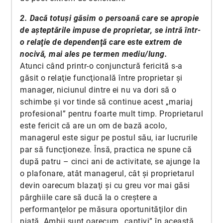
2. Dacă totuşi găsim o persoană care se apropie
de aşteptările impuse de proprietar, se intră într-
o relaţie de dependenţă care este extrem de
nocivă, mai ales pe termen mediu/lung.
Atunci când printr-o conjunctură fericită s-a
găsit o relaţie funcţională între proprietar şi
manager, niciunul dintre ei nu va dori să o
schimbe şi vor tinde să continue acest „mariaj
profesional” pentru foarte mult timp. Proprietarul
este fericit că are un om de bază acolo,
managerul este sigur pe postul său, iar lucrurile
par să funcţioneze. Însă, practica ne spune că
după patru – cinci ani de activitate, se ajunge la
o plafonare, atât managerul, cât şi proprietarul
devin oarecum blazaţi şi cu greu vor mai găsi
pârghiile care să ducă la o creştere a
performanţelor pe măsura oportunităţilor din
piaţă. Ambii sunt oarecum „captivi” în această