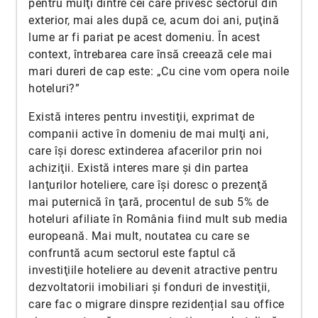
pentru mulţi dintre cei care privesc sectorul din
exterior, mai ales după ce, acum doi ani, puţină
lume ar fi pariat pe acest domeniu. În acest
context, întrebarea care însă creează cele mai
mari dureri de cap este: „Cu cine vom opera noile
hoteluri?”
Există interes pentru investiţii, exprimat de
companii active în domeniu de mai mulţi ani,
care îşi doresc extinderea afacerilor prin noi
achiziţii. Există interes mare şi din partea
lanţurilor hoteliere, care îşi doresc o prezenţă
mai puternică în ţară, procentul de sub 5% de
hoteluri afiliate în România fiind mult sub media
europeană. Mai mult, noutatea cu care se
confruntă acum sectorul este faptul că
investiţiile hoteliere au devenit atractive pentru
dezvoltatorii imobiliari şi fonduri de investiţii,
care fac o migrare dinspre rezidențial sau office