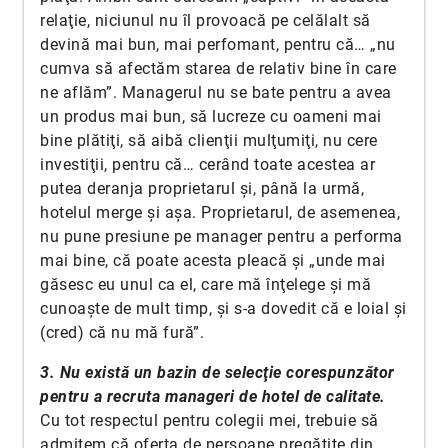
relaţie, niciunul nu îl provoacă pe celălalt să
devină mai bun, mai perfomant, pentru că… „nu
cumva să afectăm starea de relativ bine în care
ne aflăm”. Managerul nu se bate pentru a avea
un produs mai bun, să lucreze cu oameni mai
bine plătiţi, să aibă clienţii mulţumiţi, nu cere
investiţii, pentru că… cerând toate acestea ar
putea deranja proprietarul şi, până la urmă,
hotelul merge şi aşa. Proprietarul, de asemenea,
nu pune presiune pe manager pentru a performa
mai bine, că poate acesta pleacă şi „unde mai
găsesc eu unul ca el, care mă înţelege şi mă
cunoaşte de mult timp, şi s-a dovedit că e loial şi
(cred) că nu mă fură”.
3. Nu există un bazin de selecţie corespunzător
pentru a recruta manageri de hotel de calitate.
Cu tot respectul pentru colegii mei, trebuie să
admitem că oferta de persoane pregătite din