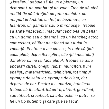
„Hotelierul trebuie să fie un diplomat, un
democrat, un acrobat şi un valet. Trebuie să aibă
abilităţile să întreţină un prim ministru, un
magnat industrial, un hoţ de buzunare, un
filantrop, un gambler sau o mironosiţă. Trebuie
să arate impecabil, imaculat când bea un pahar
cu un domn sau o doamnă, cu un bancher, actor,
comerciant, călător de afaceri sau turist în
vacanţă. Pentru a avea succes, trebuie să ţină
casa plină, depozitele pline, clienţii îndestulaţi
dar el/ea să nu îşi facă plinul. Trebuie să aibă
angajaţi curaţi, oneşti, rapizi, muncitori, buni
analişti, matematicieni, tehnicieni, tot timpul
aproape de şeful lor, aproape de client, dar
departe de bar. Pentru a sumariza, hotelierul
trebuie să fie afară, înăuntru, alături, glorificat,
sanctificat, crucificat, să aibă ochii în patru, să
fie un tip puternic şi care ştie să tacă”.