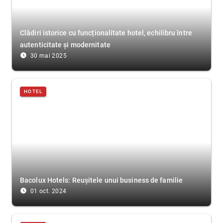
Clădiri istorice cu funcționalitate hotel, echilibru între
autenticitate și modernitate
access_time_filled
30 mai 2025
HOTEL
Bacolux Hotels: Reușitele unui business de familie
access_time_filled
01 oct. 2024