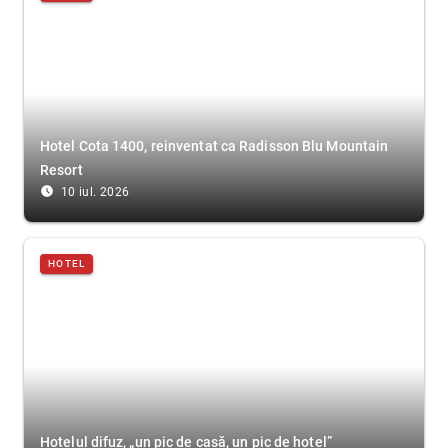
Hotel Cota 1400, reinventat ca Radisson Blu Mountain
Resort
access_time_filled
10 iul. 2026
HOTEL
Hotelul difuz, „un pic de casă, un pic de hotel”