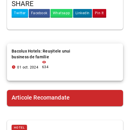
SHARE
Twitter
Facebook
Whatsapp
LinkedIn
Pin It
Bacolux Hotels: Reușitele unui
business de familie
visibility
access_time_filled
634
01 oct. 2024
Articole Recomandate
HOTEL