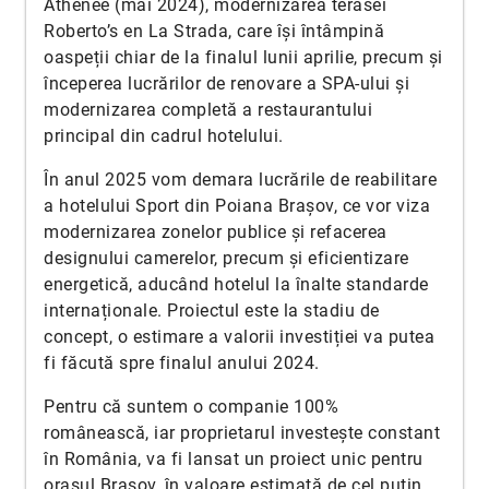
Athenée (mai 2024), modernizarea terasei
Roberto’s en La Strada, care își întâmpină
oaspeții chiar de la finalul lunii aprilie, precum și
începerea lucrărilor de renovare a SPA-ului și
modernizarea completă a restaurantului
principal din cadrul hotelului.
În anul 2025 vom demara lucrările de reabilitare
a hotelului Sport din Poiana Brașov, ce vor viza
modernizarea zonelor publice și refacerea
designului camerelor, precum și eficientizare
energetică, aducând hotelul la înalte standarde
internaționale. Proiectul este la stadiu de
concept, o estimare a valorii investiției va putea
fi făcută spre finalul anului 2024.
Pentru că suntem o companie 100%
românească, iar proprietarul investește constant
în România, va fi lansat un proiect unic pentru
orașul Brașov, în valoare estimată de cel putin