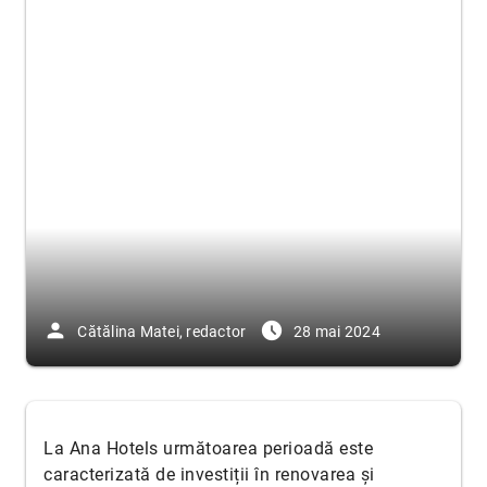
person
access_time_filled
Cătălina Matei, redactor
28 mai 2024
La Ana Hotels următoarea perioadă este
caracterizată de investiții în renovarea și