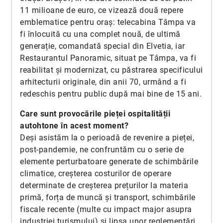
11 milioane de euro, ce vizează două repere
emblematice pentru oraș: telecabina Tâmpa va
fi înlocuită cu una complet nouă, de ultimă
generație, comandată special din Elvetia, iar
Restaurantul Panoramic, situat pe Tâmpa, va fi
reabilitat și modernizat, cu păstrarea specificului
arhitecturii originale, din anii 70, urmând a fi
redeschis pentru public după mai bine de 15 ani.
Care sunt provocările pieței ospitalității
autohtone în acest moment?
Deși asistăm la o perioadă de revenire a pieței,
post-pandemie, ne confruntăm cu o serie de
elemente perturbatoare generate de schimbările
climatice, creșterea costurilor de operare
determinate de creșterea prețurilor la materia
primă, forța de muncă și transport, schimbările
fiscale recente (multe cu impact major asupra
industriei turismului) și lipsa unor reglementări