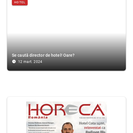
HOTEL
Se caută director de hotel! Oare?
access_time_filled
12 mart. 2024