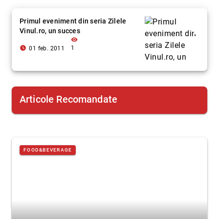
Primul eveniment din seria Zilele
Vinul.ro, un succes
visibility
access_time_filled
1
01 feb. 2011
Articole Recomandate
FOOD&BEVERAGE