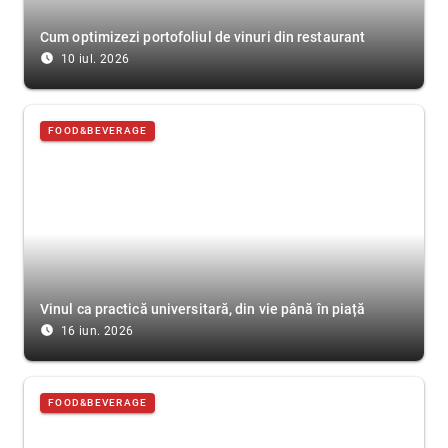
Cum optimizezi portofoliul de vinuri din restaurant
access_time_filled
10 iul. 2026
FOOD&BEVERAGE
Vinul ca practică universitară, din vie până în piață
access_time_filled
16 iun. 2026
FOOD&BEVERAGE