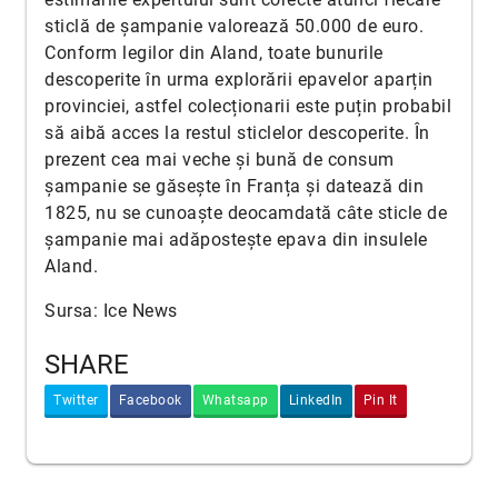
sticlă de șampanie valorează 50.000 de euro.
Conform legilor din Aland, toate bunurile
descoperite în urma explorării epavelor aparțin
provinciei, astfel colecționarii este puțin probabil
să aibă acces la restul sticlelor descoperite. În
prezent cea mai veche și bună de consum
șampanie se găsește în Franța și datează din
1825, nu se cunoaște deocamdată câte sticle de
șampanie mai adăpostește epava din insulele
Aland.
Sursa: Ice News
SHARE
Twitter
Facebook
Whatsapp
LinkedIn
Pin It