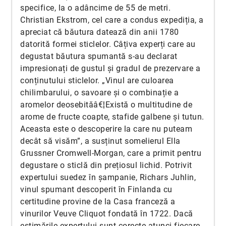
specifice, la o adâncime de 55 de metri.
Christian Ekstrom, cel care a condus expediția, a
apreciat că băutura datează din anii 1780
datorită formei sticlelor. Câțiva experți care au
degustat băutura spumantă s-au declarat
impresionați de gustul și gradul de prezervare a
conținutului sticlelor. „Vinul are culoarea
chilimbarului, o savoare și o combinație a
aromelor deosebităâ€¦Există o multitudine de
arome de fructe coapte, stafide galbene și tutun.
Aceasta este o descoperire la care nu puteam
decât să visăm”, a susținut somelierul Ella
Grussner Cromwell-Morgan, care a primit pentru
degustare o sticlă din prețiosul lichid. Potrivit
expertului suedez în șampanie, Richars Juhlin,
vinul spumant descoperit în Finlanda cu
certitudine provine de la Casa franceză a
vinurilor Veuve Cliquot fondată în 1722. Dacă
estimările expertului sunt corecte atunci fiecare