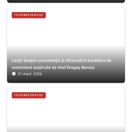
FOOD&BEVERAGE
Lecții despre consistență și eficiență în bucătăria de
eveniment susținute de chef Dragoș Bercea
access_time_filled
31 mart. 2026
FOOD&BEVERAGE