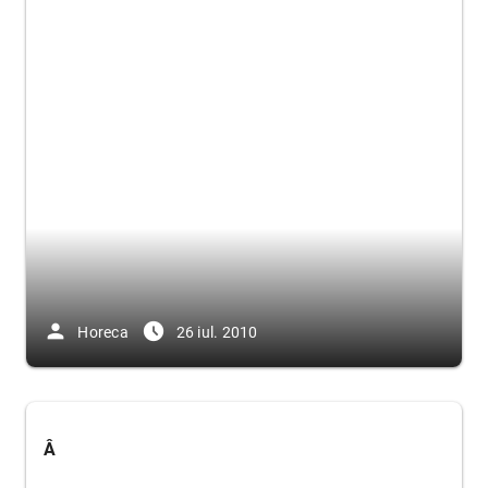
person
access_time_filled
Horeca
26 iul. 2010
Â