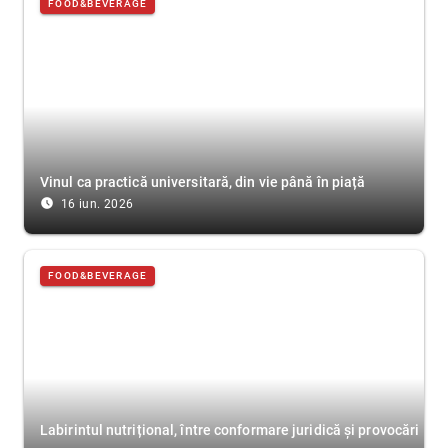
FOOD&BEVERAGE
Vinul ca practică universitară, din vie până în piață
access_time_filled
16 iun. 2026
FOOD&BEVERAGE
Labirintul nutrițional, între conformare juridică și provocări