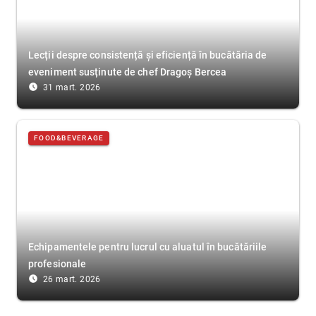
Lecții despre consistență și eficiență în bucătăria de
eveniment susținute de chef Dragoș Bercea
access_time_filled
31 mart. 2026
FOOD&BEVERAGE
Echipamentele pentru lucrul cu aluatul în bucătăriile
profesionale
access_time_filled
26 mart. 2026