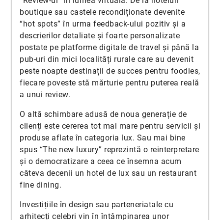
“Review-ul” în lumea virtuală. De la hoteluri
boutique sau castele recondiționate devenite
“hot spots” în urma feedback-ului pozitiv și a
descrierilor detaliate și foarte personalizate
postate pe platforme digitale de travel și până la
pub-uri din mici localități rurale care au devenit
peste noapte destinații de succes pentru foodies,
fiecare poveste stă mărturie pentru puterea reală
a unui review.
O altă schimbare adusă de noua generație de
clienți este cererea tot mai mare pentru servicii și
produse aflate în categoria lux. Sau mai bine
spus “The new luxury” reprezintă o reinterpretare
și o democratizare a ceea ce însemna acum
câteva decenii un hotel de lux sau un restaurant
fine dining.
Investițiile în design sau parteneriatale cu
arhitecți celebri vin în întâmpinarea unor