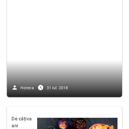
person
access_time_filled
Horeca
31 iul. 2018
De câțiva
ani