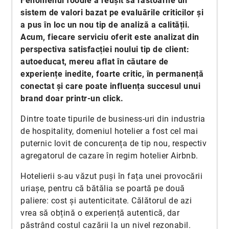
Fenomenul foodie a reușit să răstoarne un
sistem de valori bazat pe evaluările criticilor și
a pus în loc un nou tip de analiză a calității.
Acum, fiecare serviciu oferit este analizat din
perspectiva satisfacției noului tip de client:
autoeducat, mereu aflat în căutare de
experiențe inedite, foarte critic, în permanență
conectat și care poate influența succesul unui
brand doar
printr-un click.
Dintre toate tipurile de business-uri din industria
de hospitality, domeniul hotelier a fost cel mai
puternic lovit de concurența de tip nou, respectiv
agregatorul de cazare în regim hotelier Airbnb.
Hotelierii s-au văzut puși în fața unei provocării
uriașe, pentru că bătălia se poartă pe două
paliere: cost și autenticitate. Călătorul de azi
vrea să obțină o experiență autentică, dar
păstrând costul cazării la un nivel rezonabil.