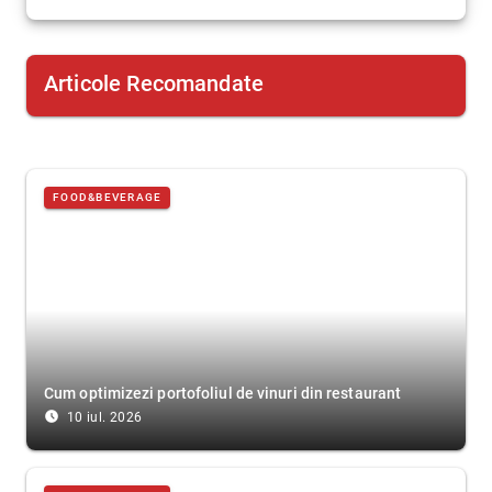
Articole Recomandate
FOOD&BEVERAGE
Cum optimizezi portofoliul de vinuri din restaurant
access_time_filled
10 iul. 2026