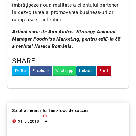
îmbrățișeze noua realitate a clientului partener
în dezvoltarea și promovarea business-urilor
curajoase și autentice.
Articol scris de Ana Andrei, Strategy Account
Manager Foodwise Marketing, pentru ediÈ›ia 88
a revistei Horeca România.
SHARE
Twitter
Facebook
Whatsapp
LinkedIn
Pin It
Soluția meniurilor fast-food de succes
visibility
access_time_filled
146
31 iul. 2018