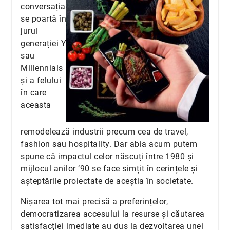
conversația
se poartă în
jurul
generației Y
sau
Millennials
și a felului
în care
aceasta
remodelează industrii precum cea de travel,
fashion sau hospitality. Dar abia acum putem
spune că impactul celor născuți între 1980 și
mijlocul anilor ’90 se face simțit în cerințele și
așteptările proiectate de aceștia în societate.
Nișarea tot mai precisă a preferințelor,
democratizarea accesului la resurse și căutarea
satisfacției imediate au dus la dezvoltarea unei