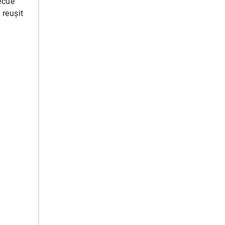
ecue
 reușit