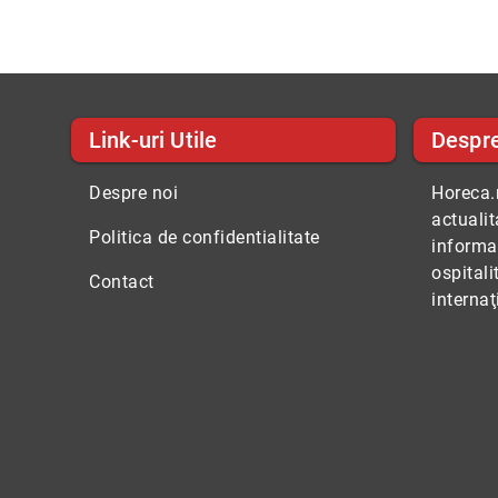
Link-uri Utile
Despr
Despre noi
Horeca.r
actuali
Politica de confidentialitate
informaţ
ospitali
Contact
internaţ