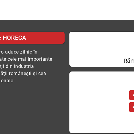
e HORECA
o aduce zilnic în
tate cele mai importante
Răm
ii din industria
tăţii româneşti şi cea
ională.