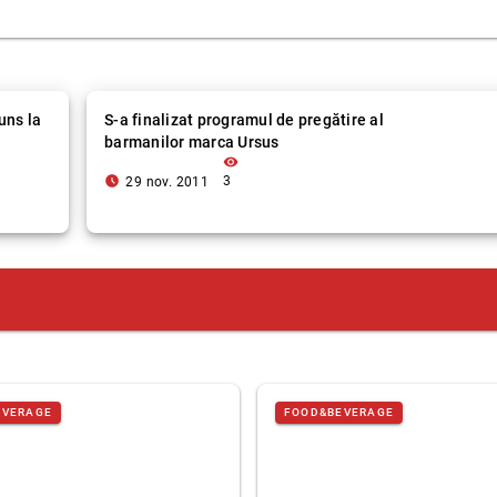
uns la
S-a finalizat programul de pregătire al
barmanilor marca Ursus
visibility
access_time_filled
3
29 nov. 2011
EVERAGE
FOOD&BEVERAGE