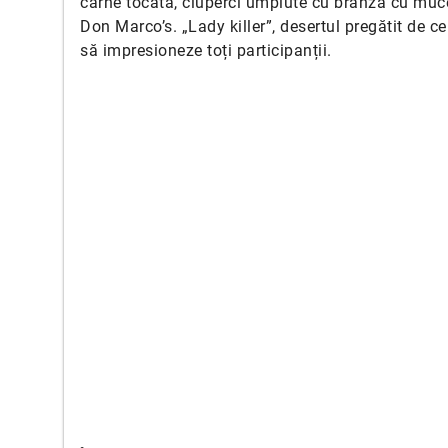
carne tocată, ciuperci umplute cu brânză cu muc
Don Marco’s. „Lady killer”, desertul pregătit de cei 
să impresioneze toți participanții.