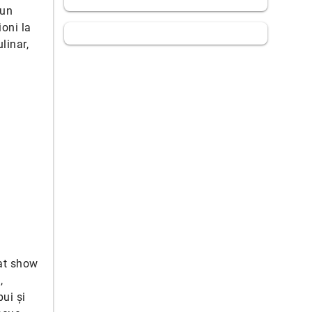
 un
oni la
linar,
rat show
,
ui și