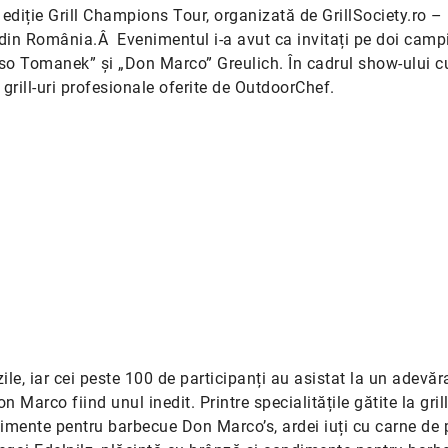
ediție Grill Champions Tour, organizată de GrillSociety.ro –
din România.Â Evenimentul i-a avut ca invitați pe doi campi
 Tomanek” și „Don Marco” Greulich. În cadrul show-ului cu
pe grill-uri profesionale oferite de OutdoorChef.
ile, iar cei peste 100 de participanți au asistat la un adevă
arco fiind unul inedit. Printre specialitățile gătite la grill
dimente pentru barbecue Don Marco’s, ardei iuți cu carne de p