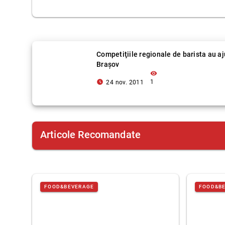
Competiţiile regionale de barista au aj
Braşov
visibility
access_time_filled
1
24 nov. 2011
Articole Recomandate
FOOD&BEVERAGE
FOOD&B