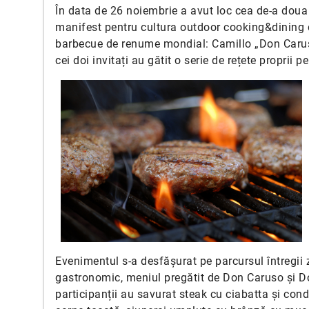
În data de 26 noiembrie a avut loc cea de-a doua 
manifest pentru cultura outdoor cooking&dining 
barbecue de renume mondial: Camillo „Don Caruso
cei doi invitați au gătit o serie de rețete proprii 
Evenimentul s-a desfășurat pe parcursul întregii z
gastronomic, meniul pregătit de Don Caruso și Don M
participanții au savurat steak cu ciabatta și con