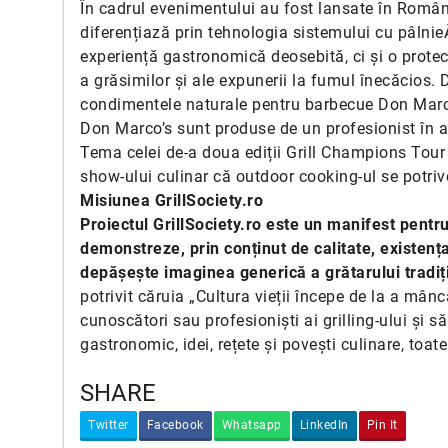
În cadrul evenimentului au fost lansate în Români
diferențiază prin tehnologia sistemului cu pâlnie
experiență gastronomică deosebită, ci și o protec
a grăsimilor și ale expunerii la fumul înecăcios. 
condimentele naturale pentru barbecue Don Marc
Don Marco’s sunt produse de un profesionist în ar
Tema celei de-a doua ediții Grill Champions Tour a 
show-ului culinar că outdoor cooking-ul se potriveș
Misiunea GrillSociety.ro
Proiectul GrillSociety.ro este un manifest pent
demonstreze, prin conținut de calitate, existența 
depășește imaginea generică a grătarului tradiți
potrivit căruia „Cultura vieții începe de la a mânc
cunoscători sau profesioniști ai grilling-ului și
gastronomic, idei, rețete și povești culinare, toat
SHARE
Twitter
Facebook
Whatsapp
LinkedIn
Pin It