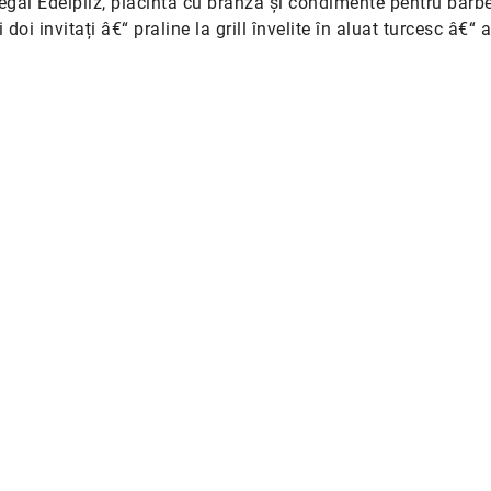
egai Edelpilz, plăcintă cu brânză și condimente pentru barb
doi invitați â€“ praline la grill învelite în aluat turcesc â€“ a