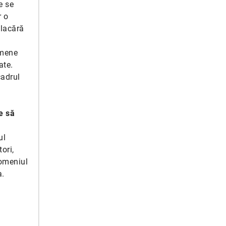
e se
r o
flacără
imene
ate.
cadrul
e să
ul
ori,
domeniul
a.