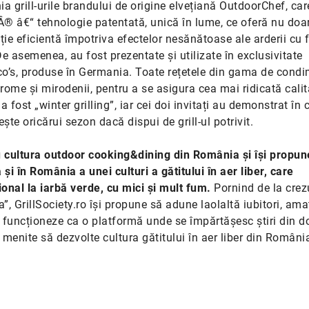
a grill-urile brandului de origine elvețiană OutdoorChef, car
Â® â€“ tehnologie patentată, unică în lume, ce oferă nu doa
ție eficientă împotriva efectelor nesănătoase ale arderii cu 
De asemenea, au fost prezentate și utilizate în exclusivitate
o’s, produse în Germania. Toate rețetele din gama de cond
ome și mirodenii, pentru a se asigura cea mai ridicată calit
fost „winter grilling”, iar cei doi invitați au demonstrat în 
te oricărui sezon dacă dispui de grill-ul potrivit.
ru cultura outdoor cooking&dining din România și își propun
și în România a unei culturi a gătitului în aer liber, care
onal la iarbă verde, cu mici și mult fum.
Pornind de la crez
a”, GrillSociety.ro își propune să adune laolaltă iubitori, amat
 să funcționeze ca o platformă unde se împărtășesc știri din 
e menite să dezvolte cultura gătitului în aer liber din Români