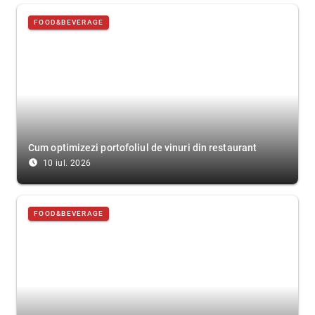
FOOD&BEVERAGE
Cum optimizezi portofoliul de vinuri din restaurant
access_time_filled
10 iul. 2026
FOOD&BEVERAGE