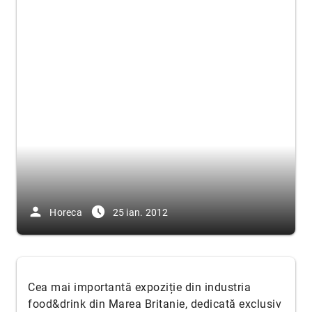
person
access_time_filled
Horeca
25 ian. 2012
Cea mai importantă expoziție din industria
food&drink din Marea Britanie, dedicată exclusiv