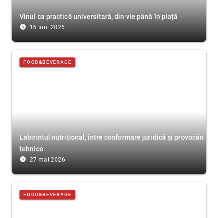
Vinul ca practică universitară, din vie până în piață
access_time_filled
16 iun. 2026
FOOD&BEVERAGE
Labirintul nutrițional, între conformare juridică și provocări
tehnice
access_time_filled
27 mai 2026
FOOD&BEVERAGE