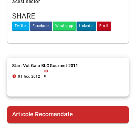
acest sector.
SHARE
Twitter
Facebook
Whatsapp
LinkedIn
Pin It
Start Vot Gala BLOGourmet 2011
visibility
access_time_filled
0
01 feb. 2012
Articole Recomandate