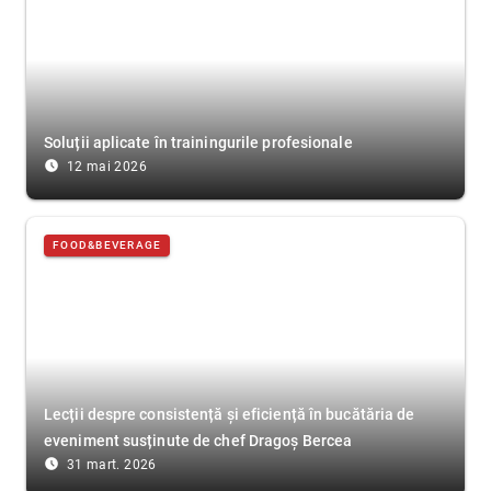
Soluții aplicate în trainingurile profesionale
access_time_filled
12 mai 2026
FOOD&BEVERAGE
Lecții despre consistență și eficiență în bucătăria de
eveniment susținute de chef Dragoș Bercea
access_time_filled
31 mart. 2026