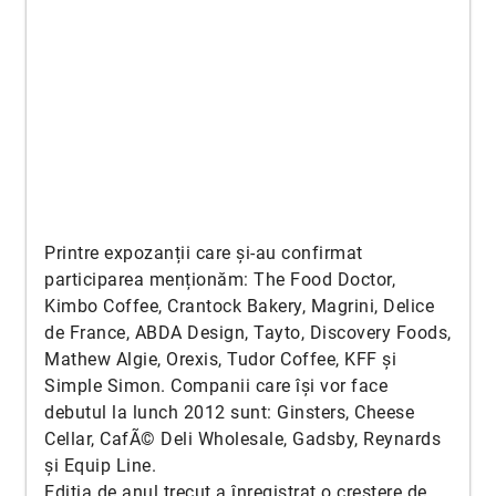
Printre expozanții care și-au confirmat
participarea menționăm: The Food Doctor,
Kimbo Coffee, Crantock Bakery, Magrini, Delice
de France, ABDA Design, Tayto, Discovery Foods,
Mathew Algie, Orexis, Tudor Coffee, KFF și
Simple Simon. Companii care își vor face
debutul la lunch 2012 sunt: Ginsters, Cheese
Cellar, CafÃ© Deli Wholesale, Gadsby, Reynards
și Equip Line.
Ediția de anul trecut a înregistrat o creștere de