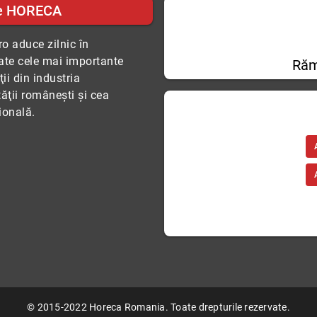
e HORECA
o aduce zilnic în
tate cele mai importante
Răm
ii din industria
tăţii româneşti şi cea
ională.
© 2015-2022 Horeca Romania. Toate drepturile rezervate.