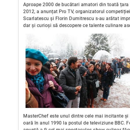
Aproape 2000 de bucătari amatori din toată țara a
2012, a anunțat Pro TV, organizatorul competiției 
Scarlatescu și Florin Dumitrescu s-au arătat impr
dar și curioși să descopere ce talente culinare 
MasterChef este unul dintre cele mai incitante și
oară în anul 1990 la postul de televiziune BBC. F
anunță a fi cel mai spectaculos show culinar fă