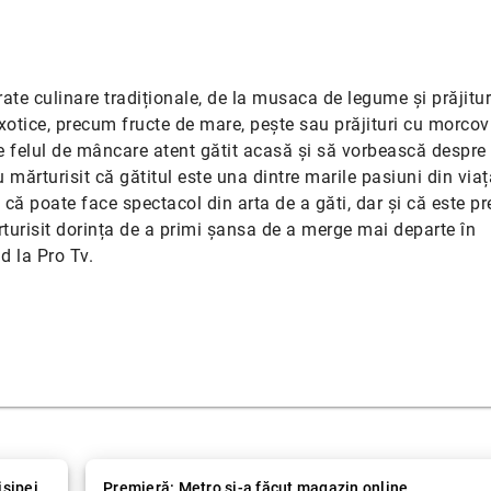
rate culinare tradiționale, de la musaca de legume și prăjitur
exotice, precum fructe de mare, pește sau prăjituri cu morcovi
nte felul de mâncare atent gătit acasă și să vorbească despre 
au mărturisit că gătitul este una dintre marile pasiuni din viața
 că poate face spectacol din arta de a găti, dar și că este pr
ărturisit dorința de a primi șansa de a merge mai departe în
d la Pro Tv.
isipei
Premieră: Metro şi-a făcut magazin online