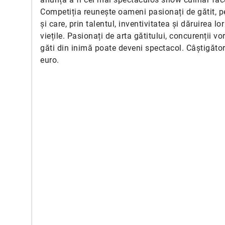
Competiția reunește oameni pasionați de gătit, pe
și care, prin talentul, inventivitatea și dăruirea 
viețile. Pasionați de arta gătitului, concurenții v
găti din inimă poate deveni spectacol. Câștigător
euro.