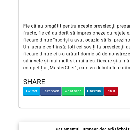
Fie că au pregătit pentru aceste preselecții prepa
fructe, fie că au dorit să impresioneze cu rețete 
fiecare dintre înscriși a avut ocazia să își prezi
Un lucru e cert însă: toți cei sosiți la preselecții 
fiecare dintre ei s-a arătat dornic să demonstreze
să învețe și mai mult și, mai ales, fiecare și-a m
competiția „MasterChef”, care va debuta în curân
SHARE
Twitter
Facebook
Whatsapp
LinkedIn
Pin It
Parlamentul European declară război r