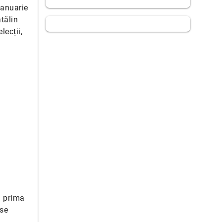
ianuarie
tălin
lecții,
u prima
 se