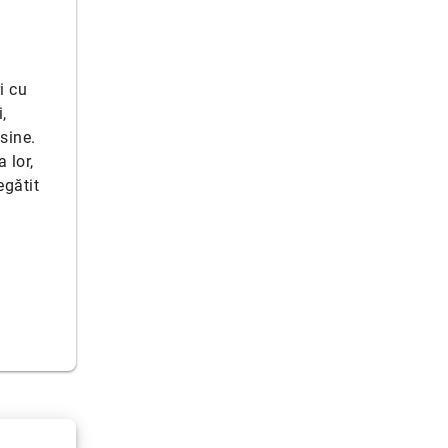
i cu
,
sine.
 lor,
egătit