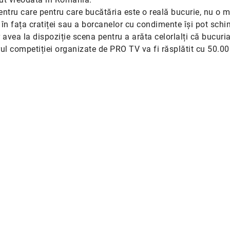
ntru care pentru care bucătăria este o reală bucurie, nu o m
lor în fața cratiței sau a borcanelor cu condimente își pot sch
or avea la dispoziție scena pentru a arăta celorlalți că bucuri
ul competiției organizate de PRO TV va fi răsplătit cu 50.0