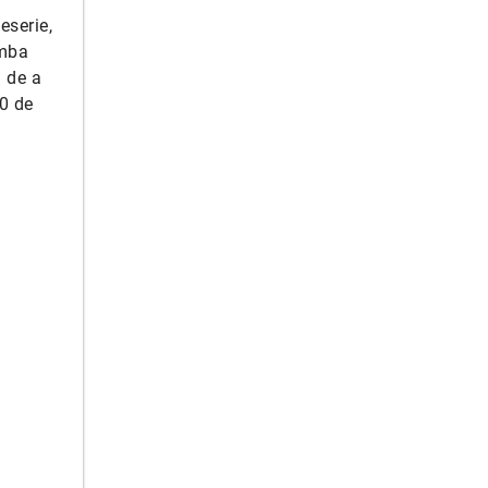
eserie,
imba
a de a
00 de