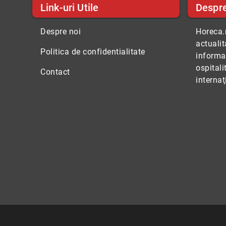
Link-uri Utile
Despr
Despre noi
Horeca.r
actuali
Politica de confidentialitate
informaţ
ospitali
Contact
internaţ