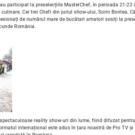
u participat la preselecțiile MasterChef, în perioada 21-22 
culinare. Cei trei Chefi din juriul show-ului, Sorin Bontea, Că
esionați de numărul mare de bucătari amatori sosiți la prese
ascunde România.
 spectaculoase reality show-uri din lume, fiind difuzat pentr
ormatul internațional este adus în țara noastră de Pro TV și
cut vreodată în România.