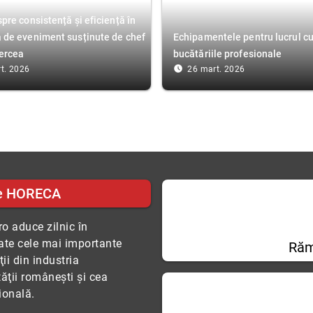
spre consistență și eficiență în
a de eveniment susținute de chef
Echipamentele pentru lucrul cu
ercea
bucătăriile profesionale
access_time_filled
t. 2026
26 mart. 2026
e HORECA
o aduce zilnic în
tate cele mai importante
Răm
ii din industria
tăţii româneşti şi cea
ională.