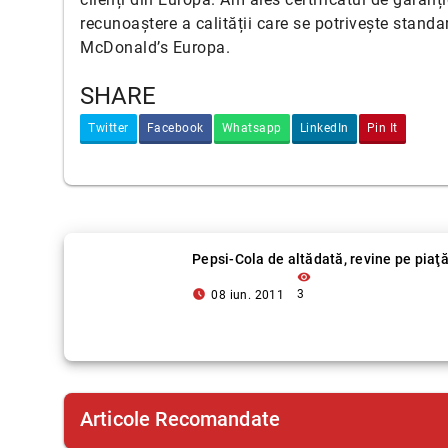
recunoaștere a calității care se potrivește standa
McDonald’s Europa.
SHARE
Twitter
Facebook
Whatsapp
LinkedIn
Pin It
Pepsi-Cola de altădată, revine pe piaţ
visibility
access_time_filled
3
08 iun. 2011
Articole Recomandate