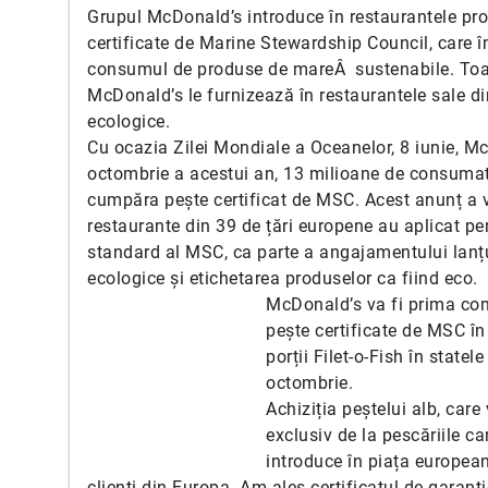
Grupul McDonald’s introduce în restaurantele pro
certificate de Marine Stewardship Council, care î
consumul de produse de mareÂ sustenabile. Toate
McDonald’s le furnizează în restaurantele sale din
ecologice.
Cu ocazia Zilei Mondiale a Oceanelor, 8 iunie, M
octombrie a acestui an, 13 milioane de consumato
cumpăra pește certificat de MSC. Acest anunț a 
restaurante din 39 de țări europene au aplicat pen
standard al MSC, ca parte a angajamentului lanțul
ecologice și etichetarea produselor ca fiind eco.
McDonald’s va fi prima com
pește certificate de MSC î
porții Filet-o-Fish în state
octombrie.
Achiziția peștelui alb, care
exclusiv de la pescăriile 
introduce în piața european
clienți din Europa. Am ales certificatul de gara