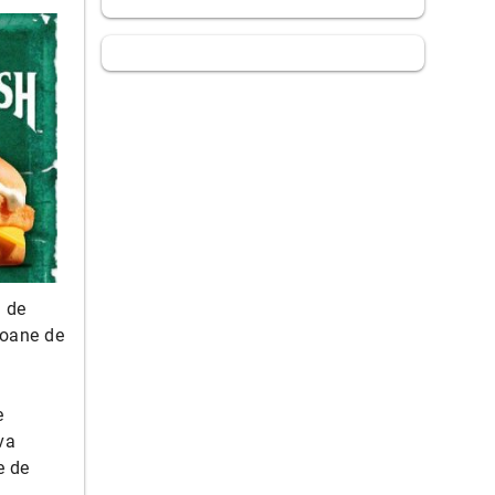
ă de
ioane de
e
va
e de