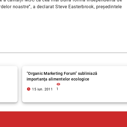
rdelor noastre”, a declarat Steve Easterbrook, președintele
ă
“Organic Marketing Forum” subliniază
importanţa alimentelor ecologice
visibility
access_time_filled
1
15 iun. 2011