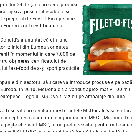
prii din 39 de țări europene produse
ncurajează pescuitul ecologic și
 preparatele Filet-O-Fish pe care
 Europa vor fi certificate ca
cDonald’s a anunțat că din luna
ri zilnici din Europa vor putea
venit în momentul în care 7.000 de
tru obținerea certificatului de
ui fast-food de a-și spori practicile
panie din sectorul său care va introduce produsele pe baz
n Europa. În 2010, McDonald’s a vândut aproximativ 100 mil
le europene. Logo-ul MSC va fi vizibil pe ambalaje din luna
 va fi servit europenilor în resturantele McDonald’s se va fac
care îndeplinesc standardele riguroase ale MSC. „McDonald’s 
ă pește etichetat MSC, la un preț accesibil pentru milioanel
nție a calității MSC ca cea mai bună formă independentă de