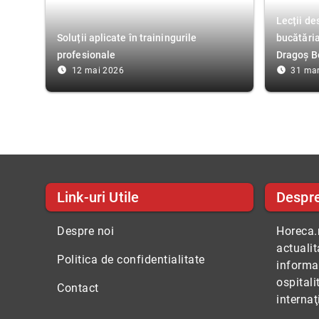
Lecții de
Soluții aplicate în trainingurile
bucătări
profesionale
Dragoș B
access_time_filled
access_time_filled
12 mai 2026
31 mar
Link-uri Utile
Despr
Despre noi
Horeca.r
actuali
Politica de confidentialitate
informaţ
ospitali
Contact
internaţ